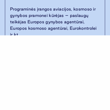
Programinės įrangos aviacijos, kosmoso ir
gynybos pramonei kūrėjas – paslaugų
teikėjas Europos gynybos agentūrai,
Europos kosmoso agentūrai, Eurokontrolei
ir kt.
1
5
Norite sužinoti