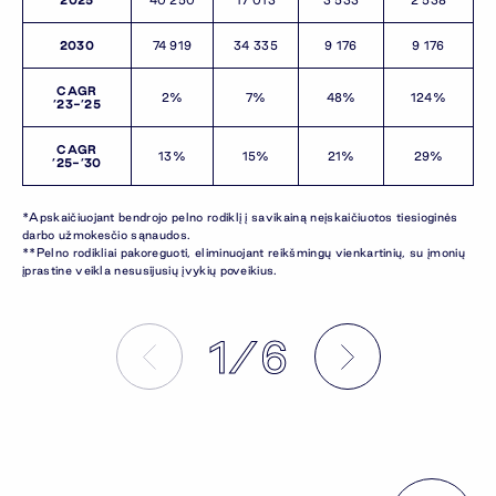
2025
40 250
17 013
3 533
2 538
2030
74 919
34 335
9 176
9 176
CAGR
2%
7%
48%
124%
’23-’25
CAGR
13%
15%
21%
29%
’25-’30
*Apskaičiuojant bendrojo pelno rodiklį į savikainą neįskaičiuotos tiesioginės
darbo užmokesčio sąnaudos.
**Pelno rodikliai pakoreguoti, eliminuojant reikšmingų vienkartinių, su įmonių
įprastine veikla nesusijusių įvykių poveikius.
1
6