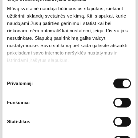
Mūsų svetainė naudoja būtinuosius slapukus, siekiant
užtikrinti sklandų svetainės veikimą. Kiti slapukai, kurie
naudojami Jūsų patirties gerinimui, statistikai bei
rinkodarai nėra automatiškai nustatomi, jeigu Jūs su jais
Pajamų pasiskirstymas pagal
nesutinkate. Slapukų pasirinkimą galite valdyti
sektorius, mln. Eur
nustatymuose. Savo sutikimą bet kada galėsite atšaukti
pakeisdami savo interneto naršyklės nustatymus ir
ištrindami įrašytus slapukus.
Sutikimo
Privalomieji
pasirinkimas
Funkciniai
Statistikos