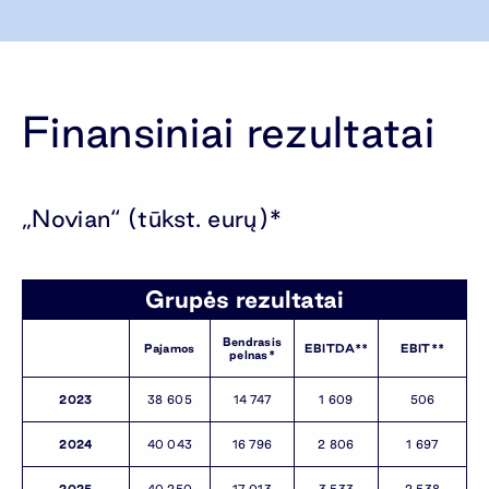
Finansiniai rezultatai
„Novian“ (tūkst. eurų)*
Grupės rezultatai
Bendrasis
Pajamos
EBITDA**
EBIT**
pelnas*
2023
38 605
14 747
1 609
506
2024
40 043
16 796
2 806
1 697