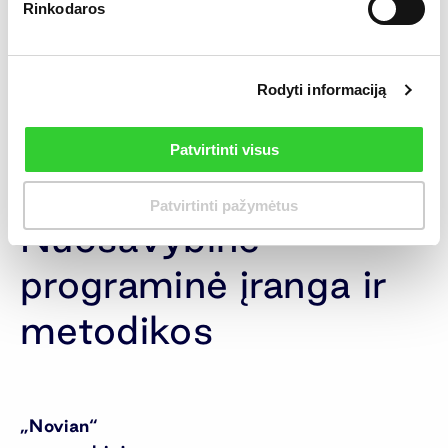
Rinkodaros
Rodyti informaciją
Patvirtinti visus
Patvirtinti pažymėtus
Nuosavybinė
programinė įranga ir
metodikos
„Novian“