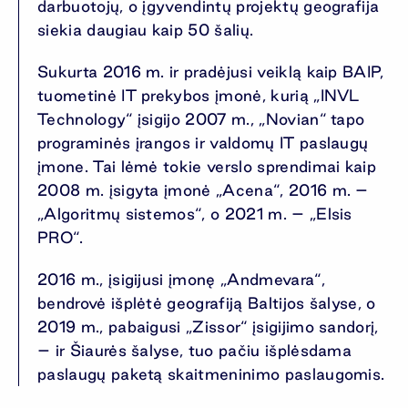
darbuotojų, o įgyvendintų projektų geografija
siekia daugiau kaip 50 šalių.
Sukurta 2016 m. ir pradėjusi veiklą kaip BAIP,
tuometinė IT prekybos įmonė, kurią „INVL
Technology“ įsigijo 2007 m., „Novian“ tapo
programinės įrangos ir valdomų IT paslaugų
įmone. Tai lėmė tokie verslo sprendimai kaip
2008 m. įsigyta įmonė „Acena“, 2016 m. –
„Algoritmų sistemos“, o 2021 m. – „Elsis
PRO“.
2016 m., įsigijusi įmonę „Andmevara“,
bendrovė išplėtė geografiją Baltijos šalyse, o
2019 m., pabaigusi „Zissor“ įsigijimo sandorį,
– ir Šiaurės šalyse, tuo pačiu išplėsdama
paslaugų paketą skaitmeninimo paslaugomis.