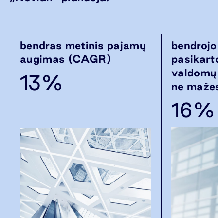
bendras metinis pajamų
bendrojo 
augimas (CAGR)
pasikart
valdomų 
13%
ne mažes
16%