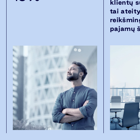
klientų 
tai ateit
reikšmin
pajamų š