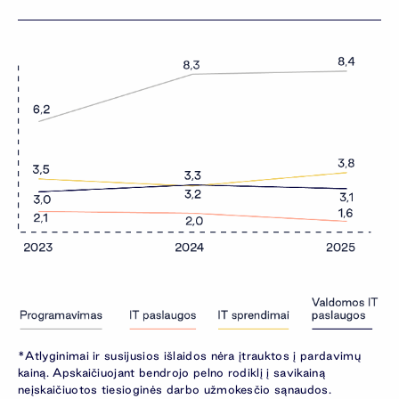
*Atlyginimai ir susijusios išlaidos nėra įtrauktos į pardavimų
kainą. Apskaičiuojant bendrojo pelno rodiklį į savikainą
neįskaičiuotos tiesioginės darbo užmokesčio sąnaudos.