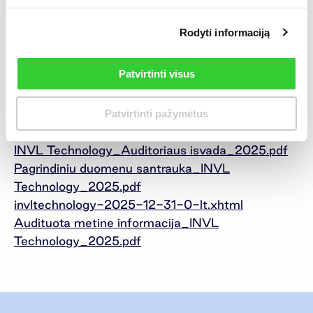
ir didindama pajamų srautus iš Europos šalių.
Rodyti informaciją
„INVL Technology“ valdo Baltijos šalyse
pirmaujanti alternatyvaus turto valdytoja „INVL
Patvirtinti visus
Asset Management“.
Patvirtinti pažymėtus
Priedai:
INVL Technology_Auditoriaus isvada_2025.pdf
Pagrindiniu duomenu santrauka_INVL
Technology_2025.pdf
invltechnology-2025-12-31-0-lt.xhtml
Audituota metine informacija_INVL
Technology_2025.pdf