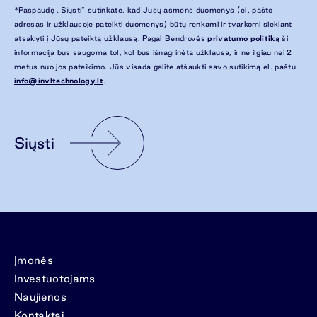
*Paspaudę „Siųsti“ sutinkate, kad Jūsų asmens duomenys (el. pašto
adresas ir užklausoje pateikti duomenys) būtų renkami ir tvarkomi siekiant
atsakyti į Jūsų pateiktą užklausą. Pagal Bendrovės
privatumo politiką
ši
informacija bus saugoma tol, kol bus išnagrinėta užklausa, ir ne ilgiau nei 2
metus nuo jos pateikimo. Jūs visada galite atšaukti savo sutikimą el. paštu
info@invltechnology.lt
.
Siųsti
Įmonės
Investuotojams
Naujienos
Kontaktai