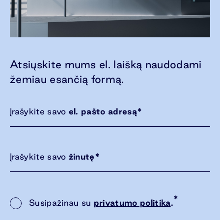
Atsiųskite mums el. laišką naudodami
žemiau esančią formą.
Įrašykite savo
el. pašto adresą
*
Įrašykite savo
žinutę
*
*
Susipažinau su
privatumo politika
.