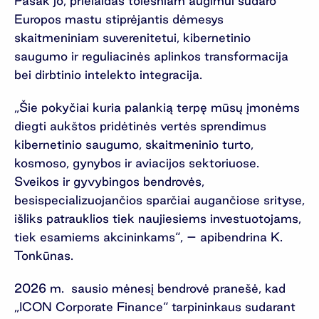
Pasak jo, prielaidas tolesniam augimui sudaro
Europos mastu stiprėjantis dėmesys
skaitmeniniam suverenitetui, kibernetinio
saugumo ir reguliacinės aplinkos transformacija
bei dirbtinio intelekto integracija.
„Šie pokyčiai kuria palankią terpę mūsų įmonėms
diegti aukštos pridėtinės vertės sprendimus
kibernetinio saugumo, skaitmeninio turto,
kosmoso, gynybos ir aviacijos sektoriuose.
Sveikos ir gyvybingos bendrovės,
besispecializuojančios sparčiai augančiose srityse,
išliks patrauklios tiek naujiesiems investuotojams,
tiek esamiems akcininkams“, – apibendrina K.
Tonkūnas.
2026 m. sausio mėnesį bendrovė pranešė, kad
„ICON Corporate Finance“ tarpininkaus sudarant