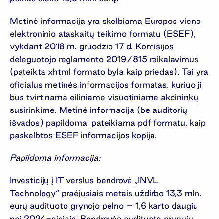
Metinė informacija yra skelbiama Europos vieno
elektroninio ataskaitų teikimo formatu (ESEF),
vykdant 2018 m. gruodžio 17 d. Komisijos
deleguotojo reglamento 2019/815 reikalavimus
(pateikta xhtml formato byla kaip priedas). Tai yra
oficialus metinės informacijos formatas, kuriuo ji
bus tvirtinama eiliniame visuotiniame akcininkų
susirinkime. Metinė informacija (be auditorių
išvados) papildomai pateikiama pdf formatu, kaip
paskelbtos ESEF informacijos kopija.
Papildoma informacija:
Investicijų į IT verslus bendrovė „INVL
Technology“ praėjusiais metais uždirbo 13,3 mln.
eurų audituoto grynojo pelno – 1,6 karto daugiu
nei 2024-aisiais. Bendrovės audituota grynųjų