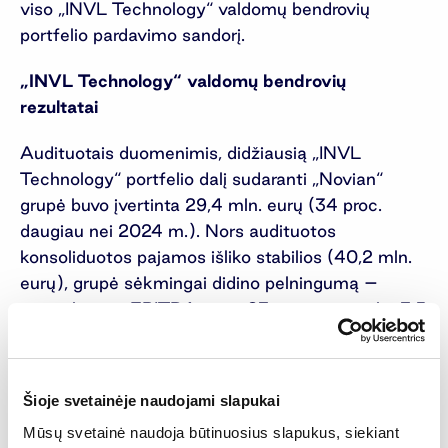
viso „INVL Technology“ valdomų bendrovių
portfelio pardavimo sandorį.
„INVL Technology“ valdomų bendrovių
rezultatai
Audituotais duomenimis, didžiausią „INVL
Technology“ portfelio dalį sudaranti „Novian“
grupė buvo įvertinta 29,4 mln. eurų (34 proc.
daugiau nei 2024 m.). Nors audituotos
konsoliduotos pajamos išliko stabilios (40,2 mln.
eurų), grupė sėkmingai didino pelningumą –
normalizuota EBITDA augo 23 proc. ir pasiekė 3,5
mln. eurų. Pagrindiniai augimo varikliai – dirbtinio
intelekto sprendimai bei aktyvi plėtra
Skandinavijos ir vokiškai kalbančiose rinkose
Šioje svetainėje naudojami slapukai
(DACH).
Mūsų svetainė naudoja būtinuosius slapukus, siekiant