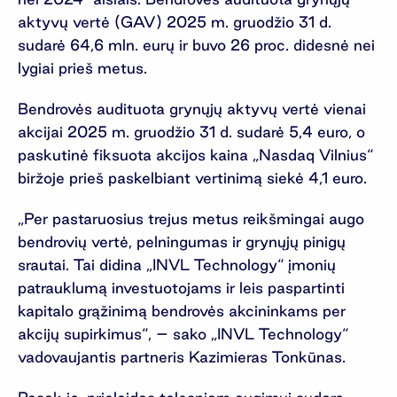
aktyvų vertė (GAV) 2025 m. gruodžio 31 d.
sudarė 64,6 mln. eurų ir buvo 26 proc. didesnė nei
lygiai prieš metus.
Bendrovės audituota grynųjų aktyvų vertė vienai
akcijai 2025 m. gruodžio 31 d. sudarė 5,4 euro, o
paskutinė fiksuota akcijos kaina „Nasdaq Vilnius“
biržoje prieš paskelbiant vertinimą siekė 4,1 euro.
„Per pastaruosius trejus metus reikšmingai augo
bendrovių vertė, pelningumas ir grynųjų pinigų
srautai. Tai didina „INVL Technology“ įmonių
patrauklumą investuotojams ir leis paspartinti
kapitalo grąžinimą bendrovės akcininkams per
akcijų supirkimus“, – sako „INVL Technology“
vadovaujantis partneris Kazimieras Tonkūnas.