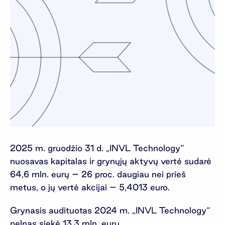
2025 m. gruodžio 31 d. „INVL Technology“
nuosavas kapitalas ir grynųjų aktyvų vertė sudarė
64,6 mln. eurų – 26 proc. daugiau nei prieš
metus, o jų vertė akcijai – 5,4013 euro.
Grynasis audituotas 2024 m. „INVL Technology“
pelnas siekė 13,3 mln. eurų.