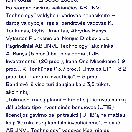
Po reorganizavimo veikiančios AB „INVL
Technology“ valdyba ir vadovas nepasikeitė –
darbą valdyboje tęsia bendrovės vadovas K.
Tonkūnas, Gytis Umantas, Alvydas Banys,
Vytautas Plunksnis bei Nerijus Drobavičius.
Pagrindiniai AB „INVL Technology“ akcininkai –
A. Banys (5 proc.) bei jo valdoma „LJB
Investments“ (20 proc.), Irena Ona Mišeikienė (19
proc.), K. Tonkūnas (13,7 proc.), „Invalda LT“ – 8,2
proc. bei „Lucrum investicija“ – 5 proc.
Bendrovė iš viso turi daugiau kaip 3,5 tūkst.
akcininkų.
„Tolimesni mūsų planai – kreiptis į Lietuvos banką
dėl uždaro tipo investicinės bendrovės (UTIB)
licencijos gavimo bei pritraukti į UTIB`ą ne mažiau
kaip 10 mln. eurų kapitalo investicijoms“, – sakė
AB „INVL Technology“ vadovas Kazimieras