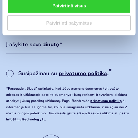
Patvirtinti visus
Įrašykite savo
el. pašto adresą
*
Patvirtinti pažymėtus
Įrašykite savo
žinutę
*
*
Susipažinau su
privatumo politika
.
*Paspaudę „Siųsti“ sutinkate, kad Jūsų asmens duomenys (el. pašto
adresas ir užklausoje pateikti duomenys) būtų renkami ir tvarkomi siekiant
atsakyti į Jūsų pateiktą užklausą. Pagal Bendrovės
privatumo politiką
ši
informacija bus saugoma tol, kol bus išnagrinėta užklausa, ir ne ilgiau nei 2
metus nuo jos pateikimo. Jūs visada galite atšaukti savo sutikimą el. paštu
info@invltechnology.lt
.