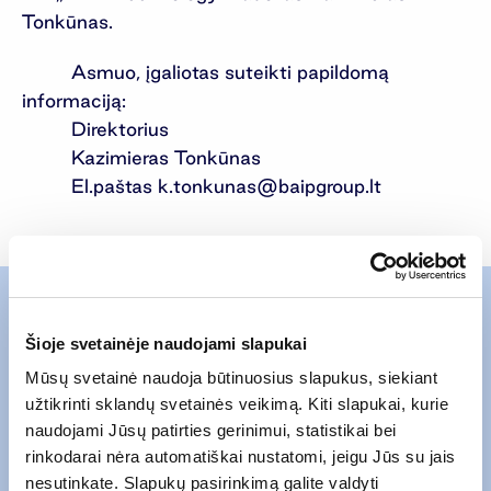
Tonkūnas.
Asmuo, įgaliotas suteikti papildomą
informaciją:
Direktorius
Kazimieras Tonkūnas
El.paštas
k.tonkunas@baipgroup.lt
Susisiekite su mumis
Šioje svetainėje naudojami slapukai
Mūsų svetainė naudoja būtinuosius slapukus, siekiant
užtikrinti sklandų svetainės veikimą. Kiti slapukai, kurie
naudojami Jūsų patirties gerinimui, statistikai bei
rinkodarai nėra automatiškai nustatomi, jeigu Jūs su jais
nesutinkate. Slapukų pasirinkimą galite valdyti