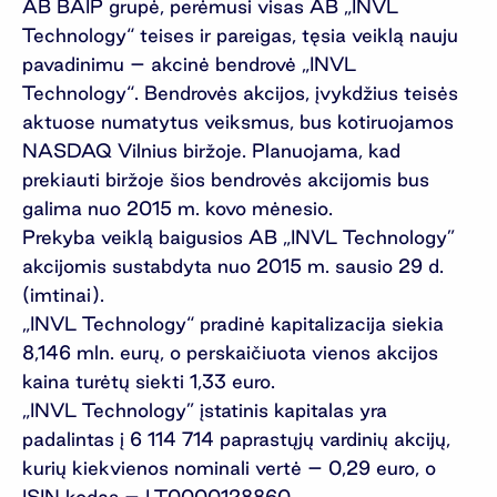
AB BAIP grupė, perėmusi visas AB „INVL
Technology“ teises ir pareigas, tęsia veiklą nauju
pavadinimu – akcinė bendrovė „INVL
Technology“. Bendrovės akcijos, įvykdžius teisės
aktuose numatytus veiksmus, bus kotiruojamos
NASDAQ Vilnius biržoje. Planuojama, kad
prekiauti biržoje šios bendrovės akcijomis bus
galima nuo 2015 m. kovo mėnesio.
Prekyba veiklą baigusios AB „INVL Technology”
akcijomis sustabdyta nuo 2015 m. sausio 29 d.
(imtinai).
„INVL Technology“ pradinė kapitalizacija siekia
8,146 mln. eurų, o perskaičiuota vienos akcijos
kaina turėtų siekti 1,33 euro.
„INVL Technology” įstatinis kapitalas yra
padalintas į 6 114 714 paprastųjų vardinių akcijų,
kurių kiekvienos nominali vertė – 0,29 euro, o
ISIN kodas – LT0000128860.