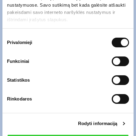
nustatymuose. Savo sutikimą bet kada galėsite atšaukti
pakeisdami savo interneto naršyklės nustatymus ir
ištrindami įrašytus slapukus.
Sutikimo
Privalomieji
pasirinkimas
Funkciniai
Statistikos
Rinkodaros
Atsiųskite mums el. laišką naudodami
Rodyti informaciją
žemiau esančią formą.