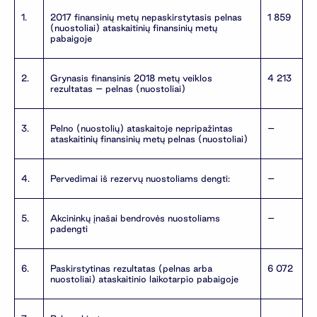
1.
2017 finansinių metų nepaskirstytasis pelnas
1 859
(nuostoliai) ataskaitinių finansinių metų
pabaigoje
2.
Grynasis finansinis 2018 metų veiklos
4 213
rezultatas – pelnas (nuostoliai)
3.
Pelno (nuostolių) ataskaitoje nepripažintas
–
ataskaitinių finansinių metų pelnas (nuostoliai)
4.
Pervedimai iš rezervų nuostoliams dengti:
–
5.
Akcininkų įnašai bendrovės nuostoliams
–
padengti
6.
Paskirstytinas rezultatas (pelnas arba
6 072
nuostoliai) ataskaitinio laikotarpio pabaigoje