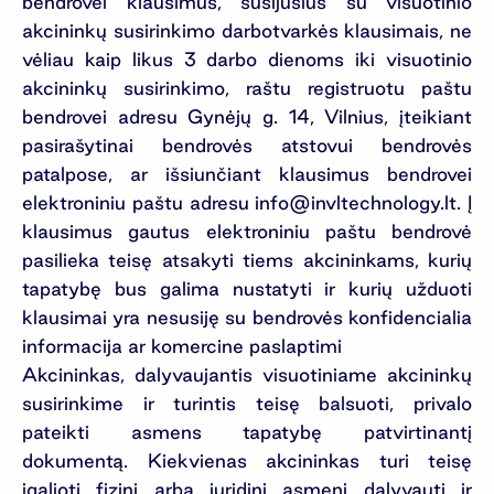
bendrovei klausimus, susijusius su visuotinio
akcininkų susirinkimo darbotvarkės klausimais, ne
vėliau kaip likus 3 darbo dienoms iki visuotinio
akcininkų susirinkimo, raštu registruotu paštu
bendrovei adresu Gynėjų g. 14, Vilnius, įteikiant
pasirašytinai bendrovės atstovui bendrovės
patalpose, ar išsiunčiant klausimus bendrovei
elektroniniu paštu adresu
info@invltechnology.lt
. Į
klausimus gautus elektroniniu paštu bendrovė
pasilieka teisę atsakyti tiems akcininkams, kurių
tapatybę bus galima nustatyti ir kurių užduoti
klausimai yra nesusiję su bendrovės konfidencialia
informacija ar komercine paslaptimi
Akcininkas, dalyvaujantis visuotiniame akcininkų
susirinkime ir turintis teisę balsuoti, privalo
pateikti asmens tapatybę patvirtinantį
dokumentą. Kiekvienas akcininkas turi teisę
įgalioti fizinį arba juridinį asmenį dalyvauti ir