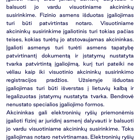
balsuoti jo vardu visuotiniame akcininkų
susirinkime. Fizinio asmens išduotas įgaliojimas
turi būti patvirtintas notaro. Visuotiniame
akcininkų susirinkime įgaliotinis turi tokias pačias
teises, kokias turėtų jo atstovaujamas akcininkas.
Įgalioti asmenys turi turėti asmens tapatybę
patvirtinantį dokumentą ir įstatymų nustatyta
tvarka patvirtintą įgaliojimą, kurį turi pateiki ne
vėliau kaip iki visuotinio akcininkų susirinkimo
registracijos pradžios. Užsienyje išduotas
įgaliojimas turi būti išverstas į lietuvių kalbą ir
legalizuotas įstatymų nustatyta tvarka. Bendrovė
nenustato specialios įgaliojimo formos.
Akcininkas gali elektroninių ryšių priemonėmis
įgalioti fizinį ar juridinį asmenį dalyvauti ir balsuoti
jo vardu visuotiniame akcininkų susirinkime. Toks
įgaliojimas notaro netvirtinamas. Elektroninių ryšių