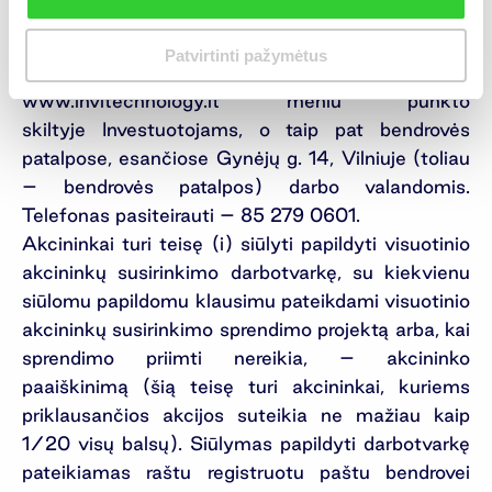
susirinkimui, ir kita informacija, susijusia su
akcininko teisių įgyvendinimu, akcininkai gali
Patvirtinti pažymėtus
susipažinti bendrovės interneto svetainėje
www.invltechnology.lt meniu punkto
skiltyje Investuotojams, o taip pat bendrovės
patalpose, esančiose Gynėjų g. 14, Vilniuje (toliau
– bendrovės patalpos) darbo valandomis.
Telefonas pasiteirauti – 85 279 0601.
Akcininkai turi teisę (i) siūlyti papildyti visuotinio
akcininkų susirinkimo darbotvarkę, su kiekvienu
siūlomu papildomu klausimu pateikdami visuotinio
akcininkų susirinkimo sprendimo projektą arba, kai
sprendimo priimti nereikia, – akcininko
paaiškinimą (šią teisę turi akcininkai, kuriems
priklausančios akcijos suteikia ne mažiau kaip
1/20 visų balsų). Siūlymas papildyti darbotvarkę
pateikiamas raštu registruotu paštu bendrovei