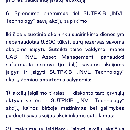
6. Sprendimo priėmimas dėl SUTPKIB „INVL
Technology“ savų akcijų supirkimo
Iki šios visuotinio akcininkų susirinkimo dienos yra
nepanaudotas 9.800 tūkst. eurų rezervas savoms
akcijoms įsigyti. Suteikti teisę valdymo įmonei
UAB „INVL Asset Management“ panaudoti
suformuotą rezervą (jo dalį) savoms akcijoms
įsigyti ir įsigyti SUTPKIB „INVL Technology“
akcijų žemiau aptartomis sąlygomis:
1) akcijų įsigijimo tikslas – diskonto tarp grynųjų
aktyvų vertės ir SUTPKIB „INVL Technology“
akcijų kainos biržoje mažinimas bei galimybės
parduoti savo akcijas akcininkams suteikimas;
2) maksimalus leidžiamų įsigyti akcijų skaičius