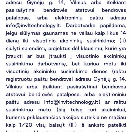
adresu Gynėjų g. 14, Vilnius arba įteikiant
pasirašytinai bendrovės atstovui bendrovės
patalpose, arba elektroniniu paštu adresu
info@invltechnology.lt
. Darbotvarkė papildoma,
jeigu siūlymas gaunamas ne vėliau kaip likus 14
dienų iki visuotinio akcininkų susirinkimo; (ii)
siūlyti sprendimų projektus dėl klausimų, kurie yra
įtraukti ar bus įtraukti į visuotinio akcininkų
susirinkimo darbotvarkę, bet kuriuo metu iki
visuotinių akcininkų susirinkimo dienos (raštu
registruotu paštu bendrovei adresu Gynėjų g. 14,
Vilnius arba įteikiant pasirašytinai bendrovės
atstovui bendrovės patalpose, arba elektroniniu
paštu adresu
info@invltechnology.lt
) ar raštu
susirinkimo metu (šią teisę turi akcininkai,
kuriems priklausančios akcijos suteikia ne mažiau
kaip 1/20 visų balsų); (iii) iš anksto pateikti