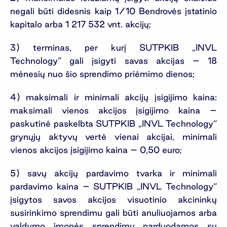
negali būti didesnis kaip 1/10 Bendrovės įstatinio
kapitalo arba 1 217 532 vnt. akcijų;
3) terminas, per kurį SUTPKIB „INVL
Technology“ gali įsigyti savas akcijas – 18
mėnesių nuo šio sprendimo priėmimo dienos;
4) maksimali ir minimali akcijų įsigijimo kaina:
maksimali vienos akcijos įsigijimo kaina –
paskutinė paskelbta SUTPKIB „INVL Technology“
grynųjų aktyvų vertė vienai akcijai, minimali
vienos akcijos įsigijimo kaina – 0,50 euro;
5) savų akcijų pardavimo tvarka ir minimali
pardavimo kaina – SUTPKIB „INVL Technology“
įsigytos savos akcijos visuotinio akcininkų
susirinkimo sprendimu gali būti anuliuojamos arba
valdymo įmonės sprendimu parduodamos su