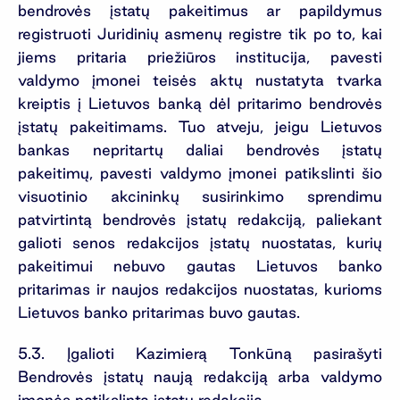
bendrovės įstatų pakeitimus ar papildymus
registruoti Juridinių asmenų registre tik po to, kai
jiems pritaria priežiūros institucija, pavesti
valdymo įmonei teisės aktų nustatyta tvarka
kreiptis į Lietuvos banką dėl pritarimo bendrovės
įstatų pakeitimams. Tuo atveju, jeigu Lietuvos
bankas nepritartų daliai bendrovės įstatų
pakeitimų, pavesti valdymo įmonei patikslinti šio
visuotinio akcininkų susirinkimo sprendimu
patvirtintą bendrovės įstatų redakciją, paliekant
galioti senos redakcijos įstatų nuostatas, kurių
pakeitimui nebuvo gautas Lietuvos banko
pritarimas ir naujos redakcijos nuostatas, kurioms
Lietuvos banko pritarimas buvo gautas.
5.3. Įgalioti Kazimierą Tonkūną pasirašyti
Bendrovės įstatų naują redakciją arba valdymo
įmonės patikslintą įstatų redakciją.