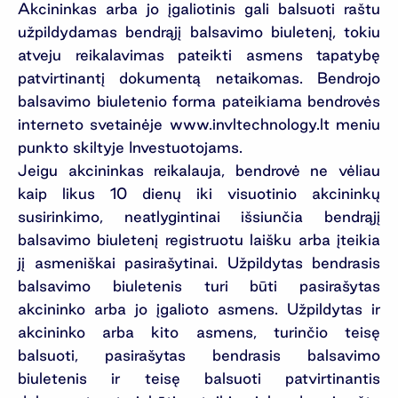
Akcininkas arba jo įgaliotinis gali balsuoti raštu
užpildydamas bendrąjį balsavimo biuletenį, tokiu
atveju reikalavimas pateikti asmens tapatybę
patvirtinantį dokumentą netaikomas. Bendrojo
balsavimo biuletenio forma pateikiama bendrovės
interneto svetainėje www.invltechnology.lt meniu
punkto skiltyje Investuotojams.
Jeigu akcininkas reikalauja, bendrovė ne vėliau
kaip likus 10 dienų iki visuotinio akcininkų
susirinkimo, neatlygintinai išsiunčia bendrąjį
balsavimo biuletenį registruotu laišku arba įteikia
jį asmeniškai pasirašytinai. Užpildytas bendrasis
balsavimo biuletenis turi būti pasirašytas
akcininko arba jo įgalioto asmens. Užpildytas ir
akcininko arba kito asmens, turinčio teisę
balsuoti, pasirašytas bendrasis balsavimo
biuletenis ir teisę balsuoti patvirtinantis