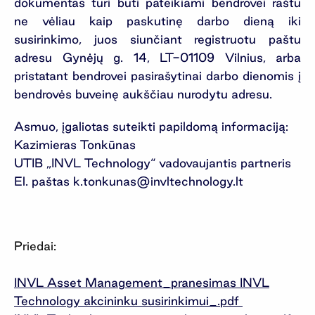
dokumentas turi būti pateikiami bendrovei raštu
ne vėliau kaip paskutinę darbo dieną iki
susirinkimo, juos siunčiant registruotu paštu
adresu Gynėjų g. 14, LT-01109 Vilnius, arba
pristatant bendrovei pasirašytinai darbo dienomis į
bendrovės buveinę aukščiau nurodytu adresu.
Asmuo, įgaliotas suteikti papildomą informaciją:
Kazimieras Tonkūnas
UTIB „INVL Technology“ vadovaujantis partneris
El. paštas
k.tonkunas@invltechnology.lt
Priedai:
INVL Asset Management_pranesimas INVL
Technology akcininku susirinkimui_.pdf