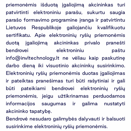
priemonėmis išduotą įgaliojimą akcininkas turi
patvirtinti elektroniniu parašu, sukurtu saugia
parašo formavimo programine įranga ir patvirtintu
Lietuvos Respublikoje galiojančiu kvalifikuotu
sertifikatu. Apie elektroninių ryšių priemonėmis
duotą įgaliojimą akcininkas privalo pranešti
bendrovei elektroniniu paštu
info@invltechnology.lt
ne vėliau kaip paskutinę
darbo dieną iki visuotinio akcininkų susirinkimo.
Elektroninių ryšių priemonėmis duotas įgaliojimas
ir pateiktas pranešimas turi būti rašytiniai ir gali
būti pateikiami bendrovei elektroninių ryšių
priemonėmis, jeigu užtikrinamas perduodamos
informacijos saugumas ir galima nustatyti
akcininko tapatybę.
Bendrovė nesudaro galimybės dalyvauti ir balsuoti
susirinkime elektroninių ryšių priemonėmis.