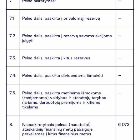
7.
Pelno skirstymas:
–
7.1
Pelno dalis, paskirta į privalomąjį rezervą
–
7.2
Pelno dalis, paskirta į rezervą savoms akcijoms
–
įsigyti
7.3.
Pelno dalis, paskirta į kitus rezervus
–
7.4.
Pelno dalis, paskirta dividendams išmokėti
–
7.5.
Pelno dalis, paskirta metinėms išmokoms
–
(tantjemoms) valdybos ir stebėtojų tarybos
nariams, darbuotojų premijoms ir kitiems
tikslams
8.
Nepaskirstytasis pelnas (nuostoliai)
6 072
ataskaitinių finansinių metų pabaigoje,
perkeliamas į kitus finansinius metus