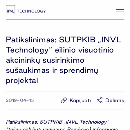
Patikslinimas: SUTPKIB „INVL
Technology“ eilinio visuotinio
akcininkų susirinkimo
sušaukimas ir sprendimų
projektai
Kopijuoti
Dalintis
2019-04-15
Patikslinimas: SUTPKIB „INVL Technology“
(toliau gali būti vadinama Bendrove) informuoja,