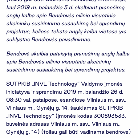
kad 2019 m. balandžio 5 d. skelbiant pranešimą
anglų kalba apie Bendrovės eilinio visuotinio
akcininkų susirinkimo sušaukimą bei sprendimų
projektus, keliose teksto anglų kalba vietose yra
suklystas Bendrovės pavadinimas.
Bendrovė skelbia pataisytą pranešimą anglų kalba
apie Bendrovės eilinio visuotinio akcininkų
susirinkimo sušaukimą bei sprendimų projektus.
SUTPKIB „INVL Technology“ Valdymo įmonės
iniciatyva ir sprendimu 2019 m. balandžio 26 d.
08:30 val. patalpose, esančiose Vilniaus m. sav.,
Vilniaus m., Gynėjų g. 14, šaukiamas SUTPKIB
„INVL Technology“ (įmonės kodas 300893533,
buveinės adresas Vilniaus m. sav., Vilniaus m.,
Gynėjų g. 14) (toliau gali būti vadinama bendrove)