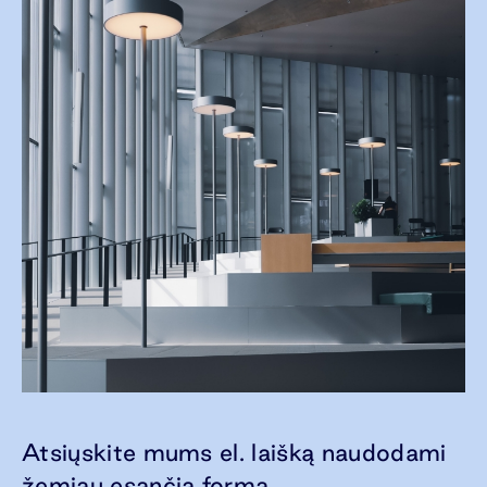
Atsiųskite mums el. laišką naudodami
žemiau esančią formą.