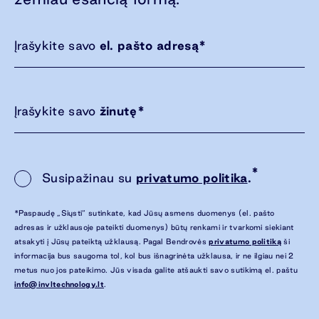
Įrašykite savo
el. pašto adresą
*
Įrašykite savo
žinutę
*
*
Susipažinau su
privatumo politika
.
*Paspaudę „Siųsti“ sutinkate, kad Jūsų asmens duomenys (el. pašto
adresas ir užklausoje pateikti duomenys) būtų renkami ir tvarkomi siekiant
atsakyti į Jūsų pateiktą užklausą. Pagal Bendrovės
privatumo politiką
ši
informacija bus saugoma tol, kol bus išnagrinėta užklausa, ir ne ilgiau nei 2
metus nuo jos pateikimo. Jūs visada galite atšaukti savo sutikimą el. paštu
info@invltechnology.lt
.