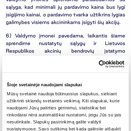
sąlyga, kad minimali jų pardavimo kaina bus lygi
įsigijimo kainai, o pardavimo tvarka užtikrins lygias
galimybes visiems akcininkams įsigyti šių akcijų.
6) Valdymo įmonei pavedama, laikantis šiame
sprendime nustatytų sąlygų ir Lietuvos
Respublikos akcinių bendrovių įstatymo
reikalavimų, priimti sprendimus dėl SUTPKIB
„INVL Technology“ savų akcijų pirkimo,
organizuoti savų akcijų pirkimą ir pardavimą,
nustatyti akcijų supirkimo bei pardavimo tvarką ir
Šioje svetainėje naudojami slapukai
laiką, akcijų skaičių bei kainą, taip pat atlikti kitus
Mūsų svetainė naudoja būtinuosius slapukus, siekiant
su savų akcijų įsigijimu ir pardavimu susijusius
užtikrinti sklandų svetainės veikimą. Kiti slapukai, kurie
veiksmus.
naudojami Jūsų patirties gerinimui, statistikai bei
rinkodarai nėra automatiškai nustatomi, jeigu Jūs su jais
SUTPKIB „INVL Technology“ Valdymo įmonės
nesutinkate. Slapukų pasirinkimą galite valdyti
UAB „INVL Asset Management“ valdyba
nustatymuose. Savo sutikimą bet kada galėsite atšaukti