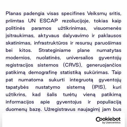
Planas padengia visas specifines Veiksmų sritis,
priimtas UN ESCAP rezoliucijoje, tokias kaip
politinės paramos užtikrinimas, visuomenės
įsitraukimas, aktyvaus dalyvavimo ir paklausos
skatinimas, infrastruktūros ir resursų paruošimas
bei kitos. Strateginiame plane numatytas
modernios, nuolatinės, universalios gyventojų
registracijos sistemos (CRVS), generuojančios
patikimą demografinę statistiką sukūrimas. Taip
pat numatoma sukurti integruotą gyventojų
tapatybės nustatymo sistemą (IPIS), kuri
užtikrins, kad šalis turėtų vieną patikimą
informacijos apie gyventojus ir populiaciją
duomenų bazę. Užregistravus naujagimį jam bus
suteiktas asmens kodas (Khmer Identification
Code – KidC), kuris leis nustatyti gyventojo