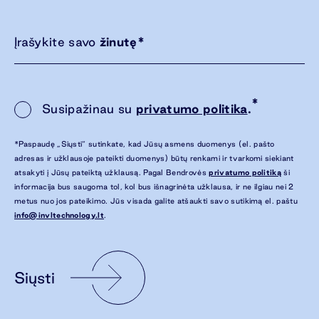
Įrašykite savo
žinutę
*
*
Susipažinau su
privatumo politika
.
*Paspaudę „Siųsti“ sutinkate, kad Jūsų asmens duomenys (el. pašto
adresas ir užklausoje pateikti duomenys) būtų renkami ir tvarkomi siekiant
atsakyti į Jūsų pateiktą užklausą. Pagal Bendrovės
privatumo politiką
ši
informacija bus saugoma tol, kol bus išnagrinėta užklausa, ir ne ilgiau nei 2
metus nuo jos pateikimo. Jūs visada galite atšaukti savo sutikimą el. paštu
info@invltechnology.lt
.
Siųsti