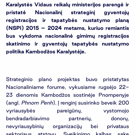
Karalystės Vidaus reikalų ministerijos parengė ir
pristatė Nacionalinį strateginį gyventojų
registracijos ir tapatybės nustatymo planą
(NSPI) 2015 – 2024 metams, kuriuo remiantis
bus vykdoma nacionalinė gimimų registracijos
skatinimo ir gyventojų tapatybės nustatymo
politika Kambodžos Karalystėje.
Strateginio plano projektas buvo pristatytas
Nacionaliniame forume, vykusiame rugsėjo 22-
23 dienomis Kambodžos sostinėje Pnompenyje
(angl.
Phnom Penh
). Į renginį susirinko beveik 200
vyriausybės pareigūnų, vystomojo
bendradarbiavimo partnerių, donorų,
nevyriausybinių organizacijų bei privataus
sektoriaus atstovų. Sveikinimo kalbas sake