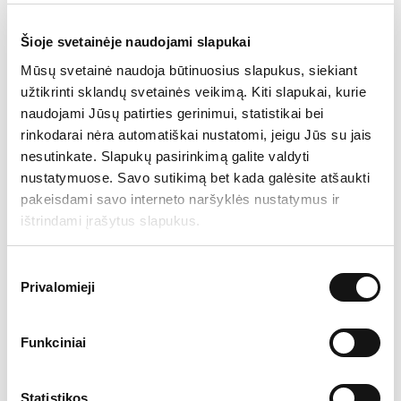
tapatybę teikiant privataus ar viešojo sektoriaus
paslaugas.
Šioje svetainėje naudojami slapukai
Mūsų svetainė naudoja būtinuosius slapukus, siekiant
užtikrinti sklandų svetainės veikimą. Kiti slapukai, kurie
naudojami Jūsų patirties gerinimui, statistikai bei
Numatoma, kad stabiliai veikiančios, integruotos ir
rinkodarai nėra automatiškai nustatomi, jeigu Jūs su jais
efektyvios sistemos sukūrimas ir panaudojimas
nesutinkate. Slapukų pasirinkimą galite valdyti
gyventojų registracijos ir tapatybės nustatymo
nustatymuose. Savo sutikimą bet kada galėsite atšaukti
skatinimui šalyje prisidės prie civilinių, teisinių,
pakeisdami savo interneto naršyklės nustatymus ir
socialinių ir politinių teisių užtikrinimo.
ištrindami įrašytus slapukus.
Demografinė bei populiacijos sveikatos statistika
leis priimti informuotus, efektyvius ir žmonių
Sutikimo
poreikius atitinkančius sprendimus, susijusius su
Privalomieji
pasirinkimas
socialinėmis, ekonominėmis ir sveikatos apsaugos
garantijomis.
Funkciniai
Statistikos