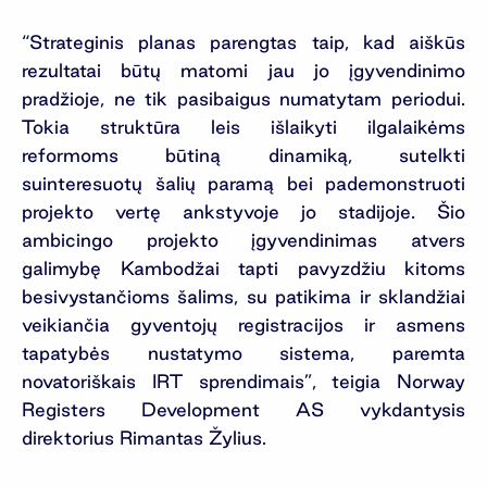
“Strateginis planas parengtas taip, kad aiškūs
rezultatai būtų matomi jau jo įgyvendinimo
pradžioje, ne tik pasibaigus numatytam periodui.
Tokia struktūra leis išlaikyti ilgalaikėms
reformoms būtiną dinamiką, sutelkti
suinteresuotų šalių paramą bei pademonstruoti
projekto vertę ankstyvoje jo stadijoje. Šio
ambicingo projekto įgyvendinimas atvers
galimybę Kambodžai tapti pavyzdžiu kitoms
besivystančioms šalims, su patikima ir sklandžiai
veikiančia gyventojų registracijos ir asmens
tapatybės nustatymo sistema, paremta
novatoriškais IRT sprendimais”, teigia Norway
Registers Development AS vykdantysis
direktorius Rimantas Žylius.