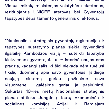
Vidaus reikalų ministerijos valstybės sekretorius,
reziduojantis UNICEF atstovas bei Gyventojų
tapatybės departamento generalinis direktorius.
“Nacionalinis strateginis gyventojų registracijos ir
tapatybės nustatymo planas siekia įgyvendinti
ilgalaikę Kambodžos viziją – suteikti tapatybę
kiekvienam gyventojui. Tai – istorinė naujos eros
pradžia, kadangi šalis iki šiol niekada nėra turėjusi
tikslių duomenų apie savo gyventojus. Įsidiegę
naująją sistemą geriau pažinsime savo
visuomenę, galėsime geriau ja pasirūpinti.
Sukurtas 10-ies metų Nacionalinis strateginis
planas atitinka Jungtinių Tautų Ekonominės ir
socialinės komisijos Azijai ir Ramiajam