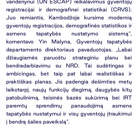
vandenynui (UN ESCAP) reikalavimus gyventojų
registracijai ir demografinei statistikai (CRVS).
Juo remiantis, Kambodžoje kursime modernią
gyventojų registracijos, demografinės statistikos ir
asmens tapatybės nustatymo sistemą“,
komentavo Yin Malyna, Gyventojų tapatybės
departamento direktoriaus pavaduotojas. „Labai
džiaugiamės paruoštu strateginiu planu bei
bendradarbiavimu su NRD. Tai sudėtingas ir
ambicingas, bet taip pat labai realistiškas ir
praktiškas planas. Jis padengia dešimties metų
laikotarpį, naujų funkcijų diegimą, daugybės kitų
patobulinimą, teisinės bazės sukūrimą bei IRT
paremtų sprendimų panaudojimą asmens
tapatybės nustatymui ir visų gyventojų įtraukimui
į bendrą šalies paveikslą“.