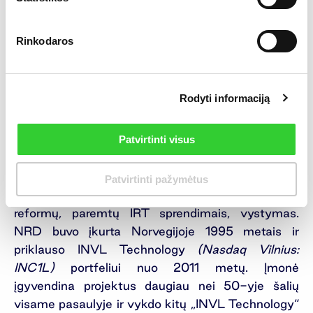
Nacionalinis strateginis gyventojų registracijos ir
tapatybės nustatymo planas toliau bus
Rinkodaros
svarstomas ir tvirtinamas Vyriausybėje.
Rodyti informaciją
—
Norway Registers Development AS (NRD AS)
Patvirtinti visus
yra konsultacinė IT paslaugų įmonė, kurios
pagrindinė kompetencija – nacionalinių registrų, e.
Patvirtinti pažymėtus
valdymo sprendimų bei viešojo sektoriaus
reformų, paremtų IRT sprendimais, vystymas.
NRD buvo įkurta Norvegijoje 1995 metais ir
priklauso INVL Technology
(Nasdaq Vilnius:
INC1L)
portfeliui nuo 2011 metų. Įmonė
įgyvendina projektus daugiau nei 50-yje šalių
visame pasaulyje ir vykdo kitų „INVL Technology“