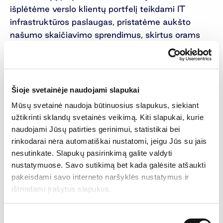
išplėtėme verslo klientų portfelį teikdami IT
infrastruktūros paslaugas, pristatėme aukšto
našumo skaičiavimo sprendimus, skirtus orams
prognozuoti ir klimato kaitai modeliuoti“, – sako
„Novian Technologies“ generalinis direktorius
Gytis Umantas. Pasak jo, bendrovė aktyviai
dalyvavo ir kuriant kvantinių technologijų
Šioje svetainėje naudojami slapukai
ekosistemą Lietuvoje. Šių metų pradžioje
Mūsų svetainė naudoja būtinuosius slapukus, siekiant
pristatytos Lietuvos kvantinių technologijų
užtikrinti sklandų svetainės veikimą. Kiti slapukai, kurie
vystymo gairės, numatančios prioritetus bei
naudojami Jūsų patirties gerinimui, statistikai bei
galimybes šioje srityje.
rinkodarai nėra automatiškai nustatomi, jeigu Jūs su jais
nesutinkate. Slapukų pasirinkimą galite valdyti
Inovacijų srityje išsiskyrė ir „Novian“ prisijungimas
nustatymuose. Savo sutikimą bet kada galėsite atšaukti
prie konsorciumo dėl Masačusetso technologijos
pakeisdami savo interneto naršyklės nustatymus ir
instituto (MIT) Tarptautinių mokslo ir technologijų
ištrindami įrašytus slapukus.
iniciatyvų programos Lietuvai įgyvendinimo.
Konsorciumas bendradarbiavimo sutartį su MIT
Sutikimo