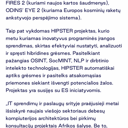
FIRES 2 (kuriami naujos kartos šaudmenys),
ODINS’ EYE 2 (kuriama Europos kosminių raketų
ankstyvojo perspėjimo sistema).
Taip pat vykdomas HIPSTER projektas, kurio
metu kuriamas inovatyvus programinės įrangos
sprendimas, skirtas efektyviai nustatyti, analizuoti
ir spręsti hibridines grėsmes. Pasitelkiant
pažangias OSINT, SocMINT, NLP ir dirbtinio
intelekto technologijas, HIPSTER automatiškai
aptiks grėsmes ir pasitelks atsakomąsias
priemones siekiant išvengti potencialios žalos.
Projektas yra susijęs su ES iniciatyvomis.
„IT sprendimų ir paslaugų srityje praėjusieji metai
išsiskyrė naujais viešojo sektoriaus debesų
kompiuterijos architektūros bei pirkimų
konsultacijų projektais Afrikos šalyse. Be to,