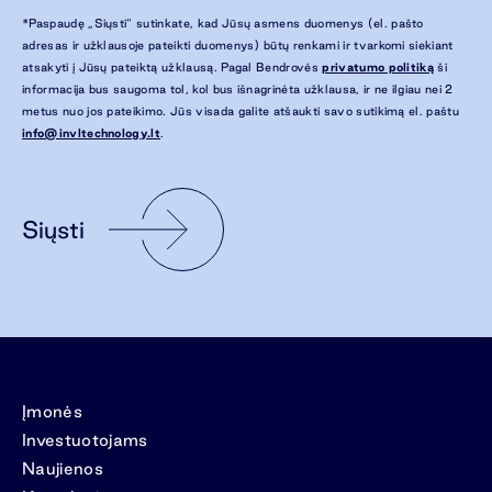
*Paspaudę „Siųsti“ sutinkate, kad Jūsų asmens duomenys (el. pašto
adresas ir užklausoje pateikti duomenys) būtų renkami ir tvarkomi siekiant
atsakyti į Jūsų pateiktą užklausą. Pagal Bendrovės
privatumo politiką
ši
informacija bus saugoma tol, kol bus išnagrinėta užklausa, ir ne ilgiau nei 2
metus nuo jos pateikimo. Jūs visada galite atšaukti savo sutikimą el. paštu
info@invltechnology.lt
.
Siųsti
Įmonės
Investuotojams
Naujienos