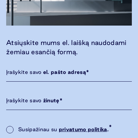
Atsiųskite mums el. laišką naudodami
žemiau esančią formą.
Įrašykite savo
el. pašto adresą
*
Įrašykite savo
žinutę
*
*
Susipažinau su
privatumo politika
.