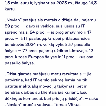
1,5 mln. eurų ir, lyginant su 2023 m., išaugo 14,3
kartų.
„Novian“ praėjusiais metais didžiąją dalį pajamų –
59 proc. – gavo iš veiklos, susijusios su IT
sprendimais, 24 proc. – iš programavimo ir 17
proc. – iš IT paslaugų. Grupei priklausančios
bendrovės 2024 m. veiklą vykdė 37 pasaulio
šalyse – 77 proc. pajamų uždirbo Lietuvoje, 12
proc. kitose Europos šalyse ir 11 proc. likusiose
pasaulio šalyse.
„Džiaugiamės praėjusių metų rezultatais – jie
patvirtina, kad IT verslo sėkmę lemia ne tik
patirtis ir aktualių inovacijų taikymas, bet ir
bendras darbas su klientais jas kuriant. Esu
dėkingas komandai, kuri prie jų prisidėjo“, – sako
„Novian“ grupės vadovas Tomas Vitkus.