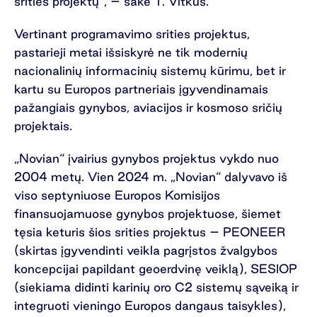
srities projektų“, – sakė T. Vitkus.
Vertinant programavimo srities projektus,
pastarieji metai išsiskyrė ne tik modernių
nacionalinių informacinių sistemų kūrimu, bet ir
kartu su Europos partneriais įgyvendinamais
pažangiais gynybos, aviacijos ir kosmoso sričių
projektais.
„Novian“ įvairius gynybos projektus vykdo nuo
2004 metų. Vien 2024 m. „Novian“ dalyvavo iš
viso septyniuose Europos Komisijos
finansuojamuose gynybos projektuose, šiemet
tęsia keturis šios srities projektus – PEONEER
(skirtas įgyvendinti veikla pagrįstos žvalgybos
koncepcijai papildant geoerdvinę veiklą), SESIOP
(siekiama didinti karinių oro C2 sistemų sąveiką ir
integruoti vieningo Europos dangaus taisykles),