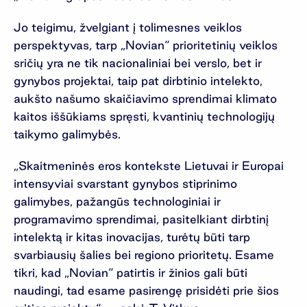
Jo teigimu, žvelgiant į tolimesnes veiklos
perspektyvas, tarp „Novian“ prioritetinių veiklos
sričių yra ne tik nacionaliniai bei verslo, bet ir
gynybos projektai, taip pat dirbtinio intelekto,
aukšto našumo skaičiavimo sprendimai klimato
kaitos iššūkiams spręsti, kvantinių technologijų
taikymo galimybės.
„Skaitmeninės eros kontekste Lietuvai ir Europai
intensyviai svarstant gynybos stiprinimo
galimybes, pažangūs technologiniai ir
programavimo sprendimai, pasitelkiant dirbtinį
intelektą ir kitas inovacijas, turėtų būti tarp
svarbiausių šalies bei regiono prioritetų. Esame
tikri, kad „Novian“ patirtis ir žinios gali būti
naudingi, tad esame pasirengę prisidėti prie šios