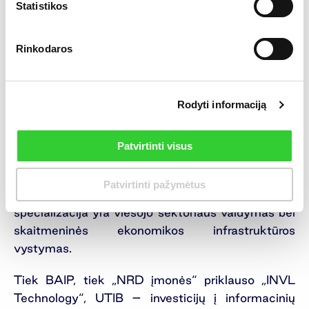
Statistikos
Apie ETRONIKA
Rinkodaros
UAB ETRONIKA yra „NRD įmonių“ grupės įmonė,
viena iš TOP-100 novatoriškiausių finansinių
technologijų kompanijų Europoje, kurianti
Rodyti informaciją
pažangius skaitmeninės bankininkystės,
mažmeninės prekybos bei mobilaus parašo
sprendimus.
Patvirtinti visus
„NRD įmonės“ yra globaliai veikianti informacinių
Patvirtinti pažymėtus
technologijų ir konsultacinių įmonių grupė, kurios
specializacija yra viešojo sektoriaus valdymas bei
skaitmeninės ekonomikos infrastruktūros
vystymas.
Tiek BAIP, tiek „NRD įmonės“ priklauso „INVL
Technology“, UTIB – investicijų į informacinių