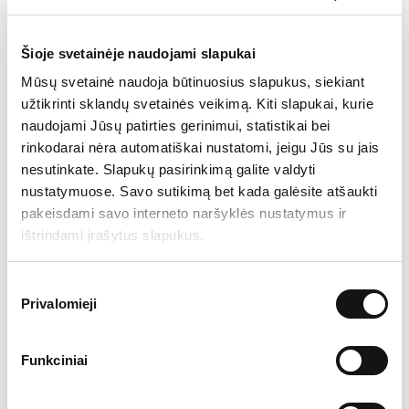
Būdama lyderiaujančių pasaulio techninės ir
programinės įrangos gamintojų verslo ir serviso
Šioje svetainėje naudojami slapukai
partnerė, BAIP savo klientams užtikrina visą
Mūsų svetainė naudoja būtinuosius slapukus, siekiant
tiekimo grandinės ir įrangos gyvavimo ciklo
užtikrinti sklandų svetainės veikimą. Kiti slapukai, kurie
valdymą – nuo architektūros projektavimo,
naudojami Jūsų patirties gerinimui, statistikai bei
įrangos parinkimo, pristatymo ir įdiegimo iki
rinkodarai nėra automatiškai nustatomi, jeigu Jūs su jais
nesutinkate. Slapukų pasirinkimą galite valdyti
profesionalios priežiūros, garantinio ir pogarantinio
nustatymuose. Savo sutikimą bet kada galėsite atšaukti
aptarnavimo paslaugų.
pakeisdami savo interneto naršyklės nustatymus ir
ištrindami įrašytus slapukus.
BAIP savo klientams taip pat teikia modernios,
skaitmeninės darbo vietos strategijos sudarymo
konsultacines paslaugas ir jos įgyvendinimą, darbo
Sutikimo
Privalomieji
pasirinkimas
vietos kaip paslaugos, daiktų interneto (angl.
Internet of things), informacinių kioskų ir
spausdinimo-kopijavimo valdomas paslaugas
Funkciniai
(angl. managed services).