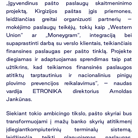
„Įgyvendinus pašto paslaugų skaitmeninimo
projektą, Kirgizijos paštas įgis priemones,
leidžiančias greitai organizuoti partnerių –
mokėjimo paslaugų teikėjų, tokių kaip „Western
Union“ ar „Moneygram“, integraciją bei
supaprastinti darbą su verslo klientais, teikiančiais
finansines paslaugas per pašto tinklą. Projekte
diegiamas ir adaptuojamas sprendimas taip pat
užtikrins, kad teikiamos finansinės paslaugos
atitiktų tarptautinius ir nacionalinius pinigų
plovimo prevencijos reikalavimus“, – naudas
vardija ETRONIKA direktorius Arnoldas
Jankūnas.
Siekiant tokio ambicingo tikslo, pašto skyriai bus
transformuojami į mažų banko skyrių atitikmenį
įdiegiantkompiuterinių terminalų sistemą,
leidžiančią teikti planuojamas paslaugas.