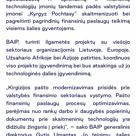
technologijų įmonių tandemas padės valstybinei
įmonei „Kyrgyz Pochtasy“ skaitmenizuoti bei
pagreitinti pagrindinių finansinių paslaugų teikimą
visiems šalies gyventojams.
BAIP, turinti ilgametės projektų su viešojo
sektoriaus organizacijomis Lietuvoje, Europoje,
Užsahario Afrikoje bei Azijoje patirties, koordinuos
viso projekto įgyvendinimą bei bus atsakinga už jo
technologinės dalies įgyvendinimą.
„Kirgizijos pašto modernizavimas prisidės prie
valstybės finansinio sektoriaus vystymo. Pašto
finansinių paslaugų procesų optimizavimas,
perėjimas nuo rankų darbo ir daugybės popierinių
dokumentų prie skaitmeninių technologijų yra
didžiulis žingsnis į priekį“, – sako BAIP generalinis
direktorius Gytis Umantas. Jo teigimu, šalies