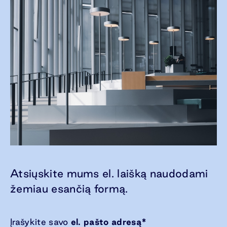
Atsiųskite mums el. laišką naudodami
žemiau esančią formą.
Įrašykite savo
el. pašto adresą
*