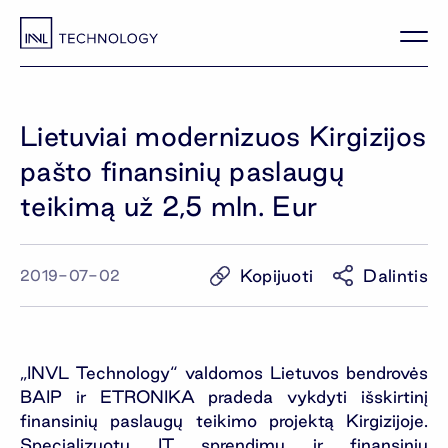
Lietuviai modernizuos Kirgizijos
pašto finansinių paslaugų
teikimą už 2,5 mln. Eur
Kopijuoti
Dalintis
2019-07-02
„INVL Technology“ valdomos Lietuvos bendrovės
BAIP ir ETRONIKA pradeda vykdyti išskirtinį
finansinių paslaugų teikimo projektą Kirgizijoje.
Specializuotų IT sprendimų ir finansinių