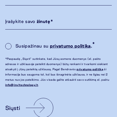
Įrašykite savo
žinutę
*
*
Susipažinau su
privatumo politika
.
*Paspaudę „Siųsti“ sutinkate, kad Jūsų asmens duomenys (el. pašto
adresas ir užklausoje pateikti duomenys) būtų renkami ir tvarkomi siekiant
atsakyti į Jūsų pateiktą užklausą. Pagal Bendrovės
privatumo politiką
ši
informacija bus saugoma tol, kol bus išnagrinėta užklausa, ir ne ilgiau nei 2
metus nuo jos pateikimo. Jūs visada galite atšaukti savo sutikimą el. paštu
info@invltechnology.lt
.
Siųsti