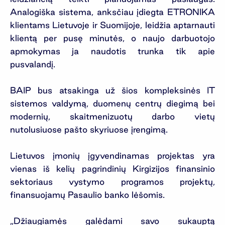
Analogiška sistema, anksčiau įdiegta ETRONIKA
klientams Lietuvoje ir Suomijoje, leidžia aptarnauti
klientą per pusę minutės, o naujo darbuotojo
apmokymas ja naudotis trunka tik apie
pusvalandį.
BAIP bus atsakinga už šios kompleksinės IT
sistemos valdymą, duomenų centrų diegimą bei
modernių, skaitmenizuotų darbo vietų
nutolusiuose pašto skyriuose įrengimą.
Lietuvos įmonių įgyvendinamas projektas yra
vienas iš kelių pagrindinių Kirgizijos finansinio
sektoriaus vystymo programos projektų,
finansuojamų Pasaulio banko lėšomis.
„Džiaugiamės galėdami savo sukauptą