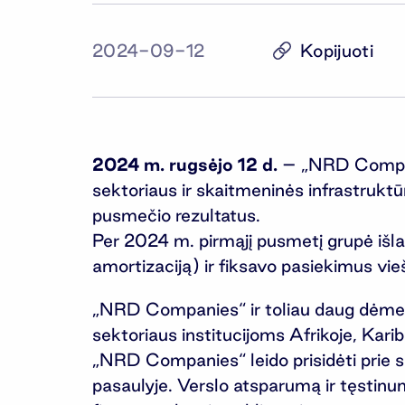
Kopijuoti
2024-09-12
2024 m. rugsėjo 12 d.
– „NRD Companie
sektoriaus ir skaitmeninės infrastrukt
pusmečio rezultatus.
Per 2024 m. pirmąjį pusmetį grupė išla
amortizaciją) ir fiksavo pasiekimus vi
„NRD Companies“ ir toliau daug dėmesio
sektoriaus institucijoms Afrikoje, Karib
„NRD Companies“ leido prisidėti prie s
pasaulyje. Verslo atsparumą ir tęstinum