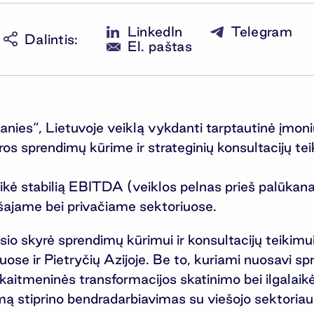
LinkedIn
Telegram
Dalintis
:
El. paštas
s“, Lietuvoje veiklą vykdanti tarptautinė įmonių 
ūros sprendimų kūrime ir strateginių konsultacijų t
ikė stabilią EBITDA (veiklos pelnas prieš palūkan
ešajame bei privačiame sektoriuose.
 skyrė sprendimų kūrimui ir konsultacijų teikimui
uose ir Pietryčių Azijoje. Be to, kuriami nuosavi sp
kaitmeninės transformacijos skatinimo bei ilgalai
ą stiprino bendradarbiavimas su viešojo sektoriaus 