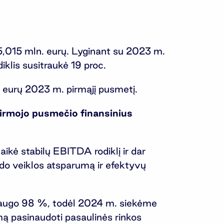
,015 mln. eurų. Lyginant su 2023 m.
diklis susitraukė 19 proc.
 eurų 2023 m. pirmąjį pusmetį.
irmojo pusmečio finansinius
ikė stabilų EBITDA rodiklį ir dar
rodo veiklos atsparumą ir efektyvų
 augo 98 %, todėl 2024 m. siekėme
ą pasinaudoti pasaulinės rinkos