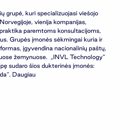
 grupė, kuri specializuojasi viešojo
Norvegijoje, vienija kompanijas,
ei praktika paremtoms konsultacijoms,
lus. Grupės įmonės sėkmingai kuria ir
tformas, įgyvendina nacionalinių paštų,
nkiuose žemynuose. „INVL Technology“
pę sudaro šios dukterinės įmonės:
da“. Daugiau