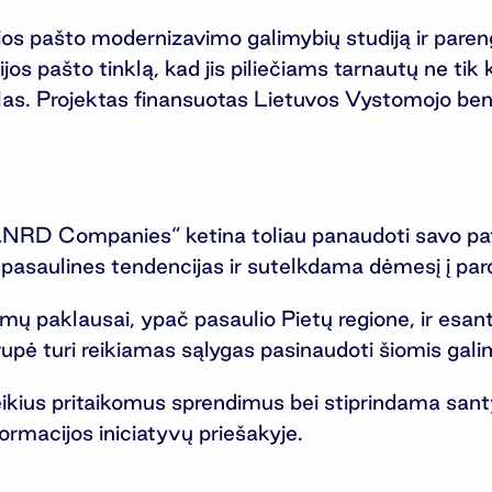
os pašto modernizavimo galimybių studiją ir pare
jos pašto tinklą, kad jis piliečiams tarnautų ne tik 
klas. Projektas finansuotas Lietuvos Vystomojo be
 „NRD Companies“ ketina toliau panaudoti savo pat
 į pasaulines tendencijas ir sutelkdama dėmesį į 
ų paklausai, ypač pasaulio Pietų regione, ir esant 
upė turi reikiamas sąlygas pasinaudoti šiomis gal
eikius pritaikomus sprendimus bei stiprindama sant
formacijos iniciatyvų priešakyje.