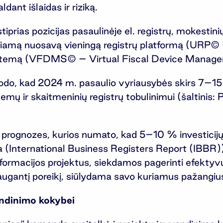
ant išlaidas ir riziką.
tiprias pozicijas pasaulinėje el. registrų, mokestin
riamą nuosavą vieningą registrų platformą (URP© –
mo sistemą (VFDMS© – Virtual Fiscal Device Mana
odo, kad 2024 m. pasaulio vyriausybės skirs 7–15
mų ir skaitmeninių registrų tobulinimui (šaltinis:
 prognozes, kurios numato, kad 5–10 % investicij
ita (International Business Registers Report (IBBR
sformacijos projektus, siekdamos pagerinti efektyv
augantį poreikį, siūlydama savo kuriamus pažangius
endinimo kokybei