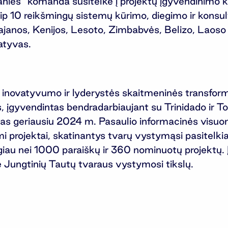
s“ komanda susitelkė į projektų įgyvendinimo ko
aip 10 reikšmingų sistemų kūrimo, diegimo ir konsu
 Gajanos, Kenijos, Lesoto, Zimbabvės, Belizo, Lao
atyvas.
inovatyvumo ir lyderystės skaitmeninės transforma
, įgyvendintas bendradarbiaujant su Trinidado ir 
intas geriausiu 2024 m. Pasaulio informacinės vis
 projektai, skatinantys tvarų vystymąsi pasitelki
ugiau nei 1000 paraiškų ir 360 nominuotų projektų.
Jungtinių Tautų tvaraus vystymosi tikslų.