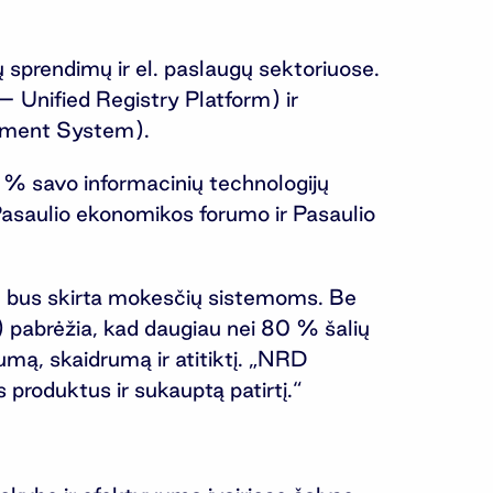
ių sprendimų ir el. paslaugų sektoriuose.
 Unified Registry Platform) ir
gement System).
 % savo informacinių technologijų
 Pasaulio ekonomikos forumo ir Pasaulio
ų bus skirta mokesčių sistemoms. Be
)) pabrėžia, kad daugiau nei 80 % šalių
umą, skaidrumą ir atitiktį. „NRD
 produktus ir sukauptą patirtį.“