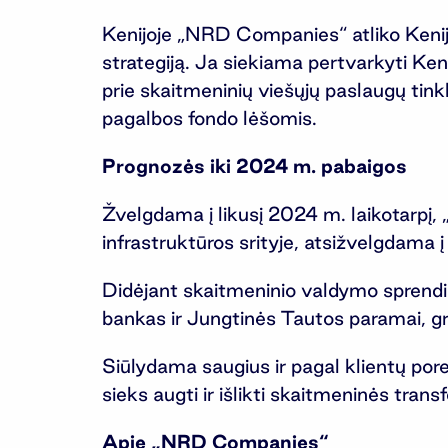
Kenijoje „NRD Companies“ atliko Kenij
strategiją. Ja siekiama pertvarkyti Keni
prie skaitmeninių viešųjų paslaugų tin
pagalbos fondo lėšomis.
Prognozės iki 2024 m. pabaigos
Žvelgdama į likusį 2024 m. laikotarpį,
infrastruktūros srityje, atsižvelgdama
Didėjant skaitmeninio valdymo sprendim
bankas ir Jungtinės Tautos paramai, gr
Siūlydama saugius ir pagal klientų por
sieks augti ir išlikti skaitmeninės trans
Apie „NRD Companies“