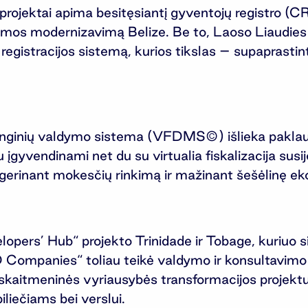
rojektai apima besitęsiantį gyventojų registro (C
mos modernizavimą Belize. Be to, Laoso Liaudie
gistracijos sistemą, kurios tikslas – supaprastinti 
enginių valdymo sistema (VFDMS©) išlieka paklausi 
įgyvendinami net du su virtualia fiskalizacija susij
kį gerinant mokesčių rinkimą ir mažinant šešėlinę e
lopers’ Hub“ projekto Trinidade ir Tobage, kuriuo 
D Companies“ toliau teikė valdymo ir konsultavim
skaitmeninės vyriausybės transformacijos projektui
iečiams bei verslui.