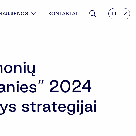
NAUJIENOS
KONTAKTAI
LT
monių
anies“ 2024
s strategijai