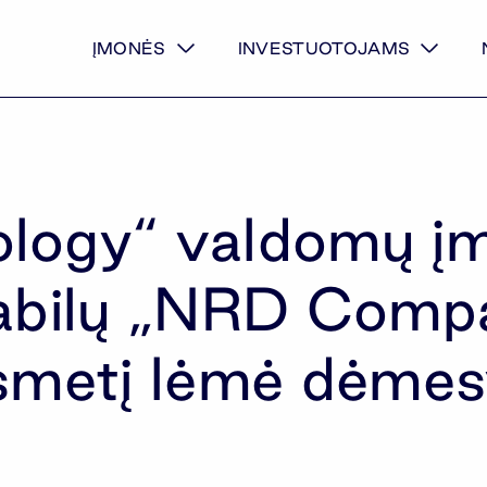
ĮMONĖS
INVESTUOTOJAMS
logy“ valdomų į
tabilų „NRD Comp
smetį lėmė dėmesy