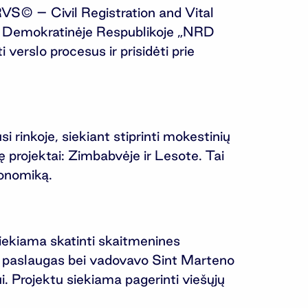
RVS© – Civil Registration and Vital
s Demokratinėje Respublikoje „NRD
verslo procesus ir prisidėti prie
rinkoje, siekiant stiprinti mokestinių
ę projektai: Zimbabvėje ir Lesote. Tai
konomiką.
siekiama skatinti skaitmenines
o paslaugas bei vadovavo Sint Marteno
. Projektu siekiama pagerinti viešųjų