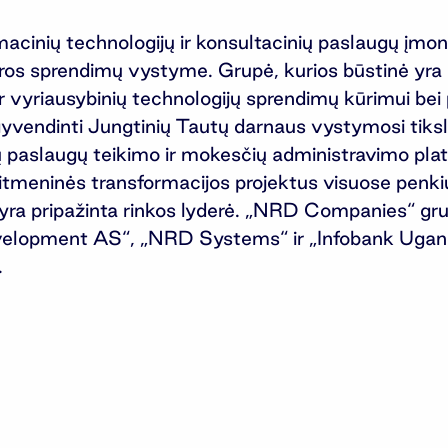
inių technologijų ir konsultacinių paslaugų įmonių
ūros sprendimų vystyme. Grupė, kurios būstinė yra 
 ir vyriausybinių technologijų sprendimų kūrimui b
gyvendinti Jungtinių Tautų darnaus vystymosi tiks
nių paslaugų teikimo ir mokesčių administravimo pla
kaitmeninės transformacijos projektus visuose pe
ra pripažinta rinkos lyderė. „NRD Companies“ gru
lopment AS“, „NRD Systems“ ir „Infobank Ugan
.