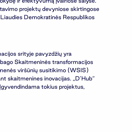
kybę ir efektyvumą įvairiose šalyse.
ltavimo projektų devyniose skirtingose
so Liaudies Demokratinės Respublikos
cijos srityje pavyzdžių yra
Tobago Skaitmeninės transformacijos
uomenės viršūnių susitikimo (WSIS)
ant skaitmenines inovacijas. „D’Hub“
 Įgyvendindama tokius projektus,