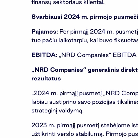
finansų sektoriaus klientai.
Svarbiausi 2024 m. pirmojo pusmeči
Pajamos:
Per pirmąjį 2024 m. pusmet
tuo pačiu laikotarpiu, kai buvo fiksuotas
EBITDA:
„NRD Companies“ EBITDA padi
„NRD Companies“ generalinis direk
rezultatus
„2024 m. pirmąjį pusmetį „NRD Companie
labiau sustiprino savo pozicijas tiksli
strateginį valdymą.
2023 m. pirmąjį pusmetį stebėjome is
užtikrinti verslo stabilumą. Pirmojo 