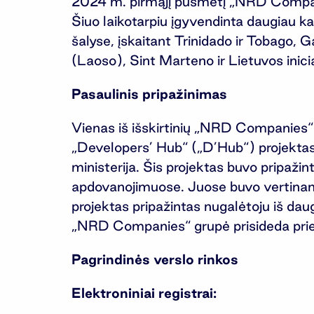
2024 m. pirmąjį pusmetį „NRD Companie
Šiuo laikotarpiu įgyvendinta daugiau k
šalyse, įskaitant Trinidado ir Tobago,
(Laoso), Sint Marteno ir Lietuvos inici
Pasaulinis pripažinimas
Vienas iš išskirtinių „NRD Companies“ 
„Developers’ Hub“ („D’Hub“) projektas
ministerija. Šis projektas buvo pripaž
apdovanojimuose. Juose buvo vertinami
projektas pripažintas nugalėtoju iš da
„NRD Companies“ grupė prisideda prie 
Pagrindinės verslo rinkos
Elektroniniai registrai: