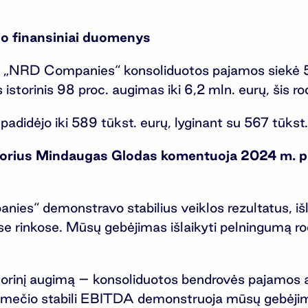
o finansiniai duomenys
į „NRD Companies“ konsoliduotos pajamos siekė 5
 istorinis 98 proc. augimas iki 6,2 mln. eurų, šis ro
dėjo iki 589 tūkst. eurų, lyginant su 567 tūkst.
torius Mindaugas Glodas komentuoja 2024 m. p
s“ demonstravo stabilius veiklos rezultatus, išla
nėse rinkose. Mūsų gebėjimas išlaikyti pelningumą 
torinį augimą – konsoliduotos bendrovės pajamos
pusmečio stabili EBITDA demonstruoja mūsų gebėjim