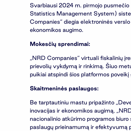
Svarbiausi 2024 m. pirmojo pusmečio p
Statistics Management System) siste
Companies“ diegia elektroninės verslo re
ekonomikos augimo.
Mokesčių sprendimai:
„NRD Companies“ virtuali fiskalinių įr
prievolių vykdymą ir rinkimą. Šiuo metu 
puikiai atspindi šios platformos povei
Skaitmeninės paslaugos:
Be tarptautiniu mastu pripažinto „Deve
inovacijas ir ekonomikos augimą, „NR
nacionalinio atkūrimo programos biuro 
paslaugų prieinamumą ir efektyvumą pil