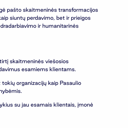
ngė pašto skaitmeninės transformacijos
kaip siuntų perdavimo, bet ir prieigos
ndradarbiavimo ir humanitarinės
irtį skaitmeninės viešosios
pardavimus esamiems klientams.
tokių organizacijų kaip Pasaulio
imybėmis.
ykius su jau esamais klientais, įmonė