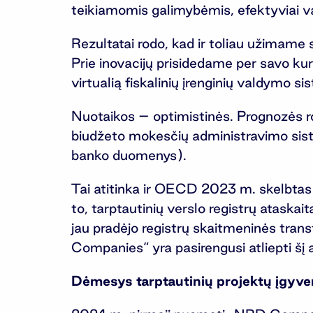
teikiamomis galimybėmis, efektyviai vald
Rezultatai rodo, kad ir toliau užimame s
Prie inovacijų prisidedame per savo ku
virtualią fiskalinių įrenginių valdy
Nuotaikos – optimistinės. Prognozės r
biudžeto mokesčių administravimo siste
banko duomenys).
Tai atitinka ir OECD 2023 m. skelbtas
to, tarptautinių verslo registrų ataska
jau pradėjo registrų skaitmeninės tran
Companies“ yra pasirengusi atliepti šį 
Dėmesys tarptautinių projektų įgyv