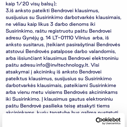
kaip 1/20 visų balsų);
iš anksto pateikti Bendrovei klausimus,
susijusius su Susirinkimo darbotvarkės klausimais,
ne vėliau kaip likus 3 darbo dienoms iki
Susirinkimo, raštu registruotu paštu Bendrovei
adresu Gynėjų g. 14 LT-01110 Vilnius arba, iš
anksto susitarus, įteikiant pasirašytinai Bendrovės
atstovui Bendrovės patalpose darbo valandomis,
arba išsiunčiant klausimus Bendrovei elektroniniu
paštu adresu
info@invltechnology.lt
. Visi
atsakymai į akcininkų iš anksto Bendrovei
pateiktus klausimus, susijusius su Susirinkimo
darbotvarkės klausimais, pateikiami Susirinkime
arba vienu metu visiems Bendrovės akcininkams
iki Susirinkimo. Į klausimus gautus elektroniniu
paštu Bendrovė pasilieka teisę atsakyti tiems
akcininkams, kurių tapatybę bus galima nustatyti
ir kurių užduoti klausimai yra nesusiję su
Bendrovės konfidencialia informacija ar komercine