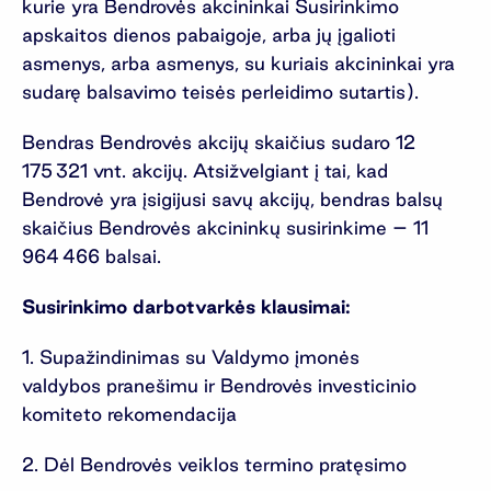
kurie yra Bendrovės akcininkai Susirinkimo
apskaitos dienos pabaigoje, arba jų įgalioti
asmenys, arba asmenys, su kuriais akcininkai yra
sudarę balsavimo teisės perleidimo sutartis).
Bendras Bendrovės akcijų skaičius sudaro 12
175 321 vnt. akcijų. Atsižvelgiant į tai, kad
Bendrovė yra įsigijusi savų akcijų, bendras balsų
skaičius Bendrovės akcininkų susirinkime – 11
964 466 balsai.
Susirinkimo darbotvarkės klausimai:
1. Supažindinimas su Valdymo įmonės
valdybos pranešimu ir Bendrovės investicinio
komiteto rekomendacija
2. Dėl Bendrovės veiklos termino pratęsimo