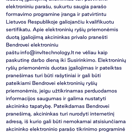
elektroniniu parašu, sukurtu saugia parašo
formavimo programine įranga ir patvirtintu
Lietuvos Respublikoje galiojančiu kvalifikuotu
sertifikatu. Apie elektroninių ryšių priemonėmis
duotą įgaliojimą akcininkas privalo pranešti
Bendrovei elektroniniu
paštu
info@invltechnology.lt
ne vėliau kaip
paskutinę darbo dieną iki Susirinkimo. Elektroninių
ryšių priemonėmis duotas įgaliojimas ir pateiktas
pranešimas turi būti rašytiniai ir gali būti
pateikiami Bendrovei elektroninių ryšių
priemonėmis, jeigu užtikrinamas perduodamos
informacijos saugumas ir galima nustatyti
akcininko tapatybę. Pateikdamas Bendrovei
pranešimą, akcininkas turi nurodyti internetinį
adresą, iš kurio gali būti nemokamai atsisiunčiama
akcininko elektroninio parašo tikrinimo programinė