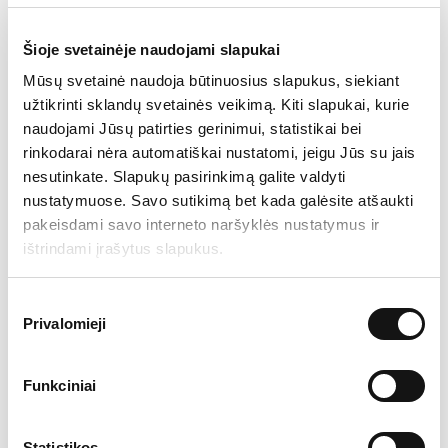
paslaptimi.
Akcininkas, dalyvaujantis Susirinkime ir turintis
Šioje svetainėje naudojami slapukai
teisę balsuoti, privalo pateikti asmens tapatybę
Mūsų svetainė naudoja būtinuosius slapukus, siekiant
patvirtinantį dokumentą. Asmuo, kuris nėra
užtikrinti sklandų svetainės veikimą. Kiti slapukai, kurie
akcininkas, be šio dokumento, turi pateikti
naudojami Jūsų patirties gerinimui, statistikai bei
dokumentą, patvirtinantį teisę balsuoti
rinkodarai nėra automatiškai nustatomi, jeigu Jūs su jais
Susirinkime. Reikalavimas pateikti asmens
nesutinkate. Slapukų pasirinkimą galite valdyti
tapatybę patvirtinantį dokumentą netaikomas, kai
nustatymuose. Savo sutikimą bet kada galėsite atšaukti
pakeisdami savo interneto naršyklės nustatymus ir
balsuojama raštu, užpildant bendrąjį balsavimo
ištrindami įrašytus slapukus.
biuletenį.
Kiekvienas akcininkas turi teisę įgalioti fizinį arba
Sutikimo
Privalomieji
juridinį asmenį dalyvauti ir balsuoti jo vardu
pasirinkimas
Susirinkime. Susirinkime įgaliotinis turi tokias
pačias teises, kokias turėtų jo atstovaujamas
Funkciniai
akcininkas, nebent įgaliotiniui išduotas įgaliojimas
ar įstatymai nurodytų siauresnes įgaliotinio teises.
Statistikos