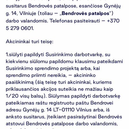
susitarus Bendrovės patalpose, esančiose Gynėjų
g. 14, Vilniuje (toliau – „
Bendrovės patalpos
“)
darbo valandomis. Telefonas pasiteirauti – +370
5 279 0601.
Akcininkai turi teisę:
siūlyti papildyti Susirinkimo darbotvarkę, su
kiekvienu siūlomu papildomu klausimu pateikdami
Susirinkimo sprendimo projektą arba, kai
sprendimo priimti nereikia, – akcininko
paaiškinimą (šią teisę turi akcininkai, kuriems
priklausančios akcijos suteikia ne mažiau kaip
1/20 visų balsų). Siūlymas papildyti darbotvarkę
pateikiamas raštu registruotu paštu Bendrovei
adresu Gynėjų g. 14 LT-01110 Vilnius arba, iš
anksto susitarus, įteikiant pasirašytinai Bendrovės
atstovui Bendrovės patalpose darbo valandomis,