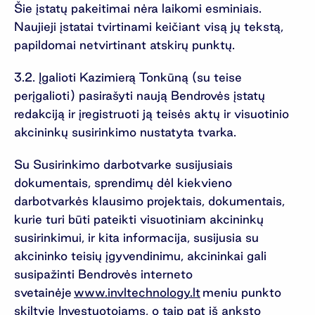
Šie įstatų pakeitimai nėra laikomi esminiais.
Naujieji įstatai tvirtinami keičiant visą jų tekstą,
papildomai netvirtinant atskirų punktų.
3.2. Įgalioti Kazimierą Tonkūną (su teise
perįgalioti) pasirašyti naują Bendrovės įstatų
redakciją ir įregistruoti ją teisės aktų ir visuotinio
akcininkų susirinkimo nustatyta tvarka.
Su Susirinkimo darbotvarke susijusiais
dokumentais, sprendimų dėl kiekvieno
darbotvarkės klausimo projektais, dokumentais,
kurie turi būti pateikti visuotiniam akcininkų
susirinkimui, ir kita informacija, susijusia su
akcininko teisių įgyvendinimu, akcininkai gali
susipažinti Bendrovės interneto
svetainėje
www.invltechnology.lt
meniu punkto
skiltyje Investuotojams, o taip pat iš anksto