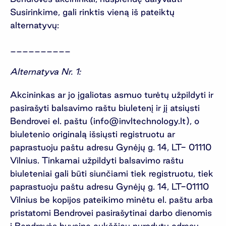
Susirinkime, gali rinktis vieną iš pateiktų
alternatyvų:
__________
Alternatyva Nr. 1:
Akcininkas ar jo įgaliotas asmuo turėtų užpildyti ir
pasirašyti balsavimo raštu biuletenį ir jį atsiųsti
Bendrovei el. paštu (
info@invltechnology.lt
), o
biuletenio originalą išsiųsti registruotu ar
paprastuoju paštu adresu Gynėjų g. 14, LT- 01110
Vilnius. Tinkamai užpildyti balsavimo raštu
biuleteniai gali būti siunčiami tiek registruotu, tiek
paprastuoju paštu adresu Gynėjų g. 14, LT-01110
Vilnius be kopijos pateikimo minėtu el. paštu arba
pristatomi Bendrovei pasirašytinai darbo dienomis
į Bendrovės buveinę aukščiau nurodytu adresu.