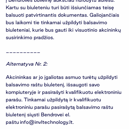
Kartu su biuleteniu turi būti išsiunčiamas teisę
balsuoti patvirtinantis dokumentas. Galiojančiais
bus laikomi tie tinkamai užpildyti balsavimo
biuleteniai, kurie bus gauti iki visuotinio akcininkų
susirinkimo pradžios.
__________
Alternatyva Nr. 2:
Akcininkas ar jo įgaliotas asmuo turėtų užpildyti
balsavimo raštu biuletenį, išsaugoti savo
kompiuteryje ir pasirašyti kvalifikuotu elektroniniu
parašu. Tinkamai užpildytą ir kvalifikuotu
elektroniniu parašu pasirašytą balsavimo raštu
biuletenį siųsti Bendrovei el.
paštu
info@invltechnology.lt
.