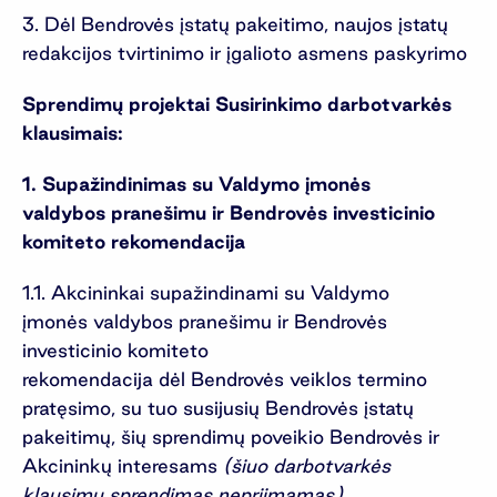
3. Dėl Bendrovės įstatų pakeitimo, naujos įstatų
redakcijos tvirtinimo ir įgalioto asmens paskyrimo
Sprendimų projektai Susirinkimo darbotvarkės
klausimais:
1. Supažindinimas su
V
aldymo įmonės
valdybos
pranešimu
ir Bendrovės investicinio
komiteto rekomendacij
a
1.1. Akcininkai supažindinami su Valdymo
įmonės valdybos pranešimu ir Bendrovės
investicinio komiteto
rekomendacija dėl Bendrovės veiklos termino
pratęsimo, su tuo susijusių Bendrovės įstatų
pakeitimų, šių sprendimų poveikio Bendrovės ir
Akcininkų interesams
(
š
iuo darbotvarkės
klausimu sprendimas nepriimamas
).