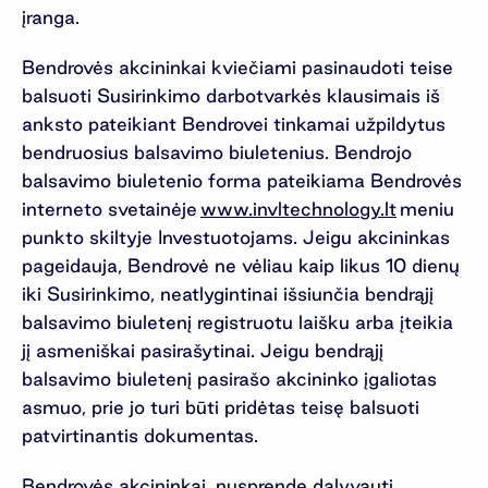
įranga.
Bendrovės akcininkai kviečiami pasinaudoti teise
balsuoti Susirinkimo darbotvarkės klausimais iš
anksto pateikiant Bendrovei tinkamai užpildytus
bendruosius balsavimo biuletenius. Bendrojo
balsavimo biuletenio forma pateikiama Bendrovės
interneto svetainėje
www.invltechnology.lt
meniu
punkto skiltyje Investuotojams. Jeigu akcininkas
pageidauja, Bendrovė ne vėliau kaip likus 10 dienų
iki Susirinkimo, neatlygintinai išsiunčia bendrąjį
balsavimo biuletenį registruotu laišku arba įteikia
jį asmeniškai pasirašytinai. Jeigu bendrąjį
balsavimo biuletenį pasirašo akcininko įgaliotas
asmuo, prie jo turi būti pridėtas teisę balsuoti
patvirtinantis dokumentas.
Bendrovės akcininkai, nusprendę dalyvauti