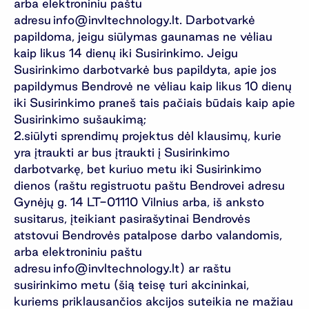
arba elektroniniu paštu
adresu
info@invltechnology.lt
. Darbotvarkė
papildoma, jeigu siūlymas gaunamas ne vėliau
kaip likus 14 dienų iki Susirinkimo. Jeigu
Susirinkimo darbotvarkė bus papildyta, apie jos
papildymus Bendrovė ne vėliau kaip likus 10 dienų
iki Susirinkimo praneš tais pačiais būdais kaip apie
Susirinkimo sušaukimą;
siūlyti sprendimų projektus dėl klausimų, kurie
yra įtraukti ar bus įtraukti į Susirinkimo
darbotvarkę, bet kuriuo metu iki Susirinkimo
dienos (raštu registruotu paštu Bendrovei adresu
Gynėjų g. 14 LT-01110 Vilnius arba, iš anksto
susitarus, įteikiant pasirašytinai Bendrovės
atstovui Bendrovės patalpose darbo valandomis,
arba elektroniniu paštu
adresu
info@invltechnology.lt
) ar raštu
susirinkimo metu (šią teisę turi akcininkai,
kuriems priklausančios akcijos suteikia ne mažiau