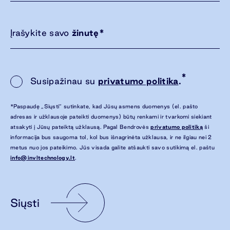
Įrašykite savo
žinutę
*
*
Susipažinau su
privatumo politika
.
*Paspaudę „Siųsti“ sutinkate, kad Jūsų asmens duomenys (el. pašto
adresas ir užklausoje pateikti duomenys) būtų renkami ir tvarkomi siekiant
atsakyti į Jūsų pateiktą užklausą. Pagal Bendrovės
privatumo politiką
ši
informacija bus saugoma tol, kol bus išnagrinėta užklausa, ir ne ilgiau nei 2
metus nuo jos pateikimo. Jūs visada galite atšaukti savo sutikimą el. paštu
info@invltechnology.lt
.
Siųsti