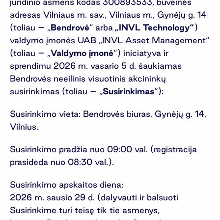
juridinio asmens kodas 300893533, buveinės
adresas Vilniaus m. sav., Vilniaus m., Gynėjų g. 14
(toliau – „
Bendrovė
“ arba
„INVL
Technology
“
)
valdymo įmonės UAB „INVL Asset Management“
(toliau – „
Valdymo įmonė
“) iniciatyva ir
sprendimu 2026 m. vasario 5 d. šaukiamas
Bendrovės neeilinis visuotinis akcininkų
susirinkimas (toliau – „
Susirinkimas
“):
Susirinkimo vieta: Bendrovės biuras, Gynėjų g. 14,
Vilnius.
Susirinkimo pradžia nuo 09:00 val. (registracija
prasideda nuo 08:30 val.).
Susirinkimo apskaitos diena:
2026 m. sausio 29 d. (dalyvauti ir balsuoti
Susirinkime turi teisę tik tie asmenys,