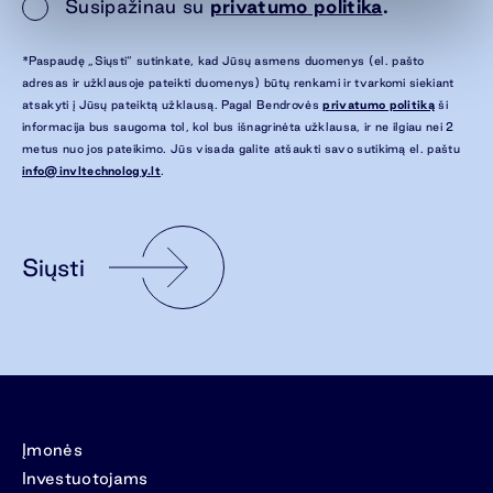
Susipažinau su
privatumo politika
.
*Paspaudę „Siųsti“ sutinkate, kad Jūsų asmens duomenys (el. pašto
adresas ir užklausoje pateikti duomenys) būtų renkami ir tvarkomi siekiant
atsakyti į Jūsų pateiktą užklausą. Pagal Bendrovės
privatumo politiką
ši
informacija bus saugoma tol, kol bus išnagrinėta užklausa, ir ne ilgiau nei 2
metus nuo jos pateikimo. Jūs visada galite atšaukti savo sutikimą el. paštu
info@invltechnology.lt
.
Siųsti
Įmonės
Investuotojams