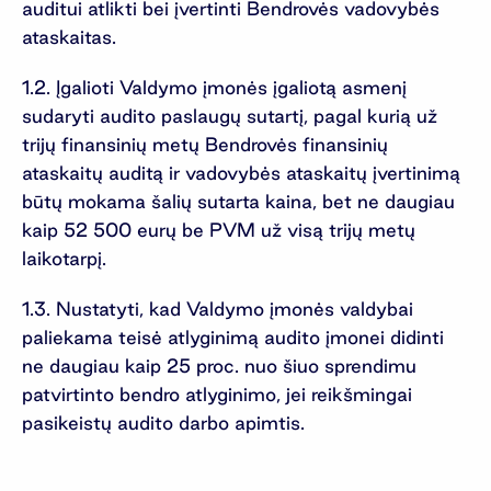
auditui atlikti bei įvertinti Bendrovės vadovybės
ataskaitas.
1.2. Įgalioti Valdymo įmonės įgaliotą asmenį
sudaryti audito paslaugų sutartį, pagal kurią už
trijų finansinių metų Bendrovės finansinių
ataskaitų auditą ir vadovybės ataskaitų įvertinimą
būtų mokama šalių sutarta kaina, bet ne daugiau
kaip 52 500 eurų be PVM už visą trijų metų
laikotarpį.
1.3. Nustatyti, kad Valdymo įmonės valdybai
paliekama teisė atlyginimą audito įmonei didinti
ne daugiau kaip 25 proc. nuo šiuo sprendimu
patvirtinto bendro atlyginimo, jei reikšmingai
pasikeistų audito darbo apimtis.