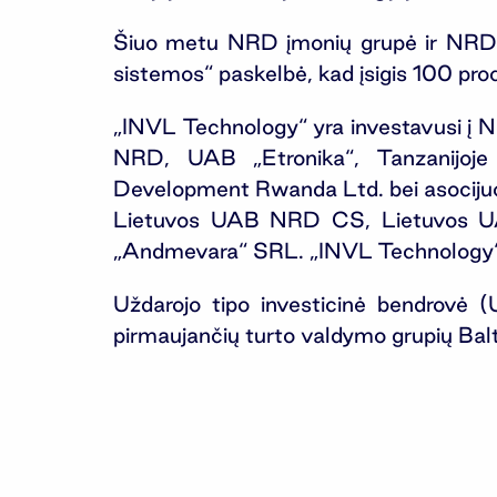
Šiuo metu NRD įmonių grupė ir NRD 
sistemos“ paskelbė, kad įsigis 100 pro
„INVL Technology“ yra investavusi į
NRD, UAB „Etronika“, Tanzanijoj
Development Rwanda Ltd. bei asociju
Lietuvos UAB NRD CS, Lietuvos UAB
„Andmevara“ SRL. „INVL Technology“ 
Uždarojo tipo investicinė bendrovė 
pirmaujančių turto valdymo grupių Bal