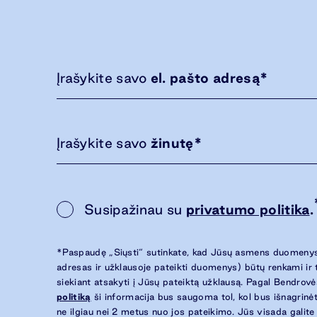
Įrašykite savo
el. pašto adresą
*
Įrašykite savo
žinutę
*
Susipažinau su
privatumo politika
.
*Paspaudę „Siųsti“ sutinkate, kad Jūsų asmens duomenys
adresas ir užklausoje pateikti duomenys) būtų renkami ir
siekiant atsakyti į Jūsų pateiktą užklausą. Pagal Bendrov
politiką
ši informacija bus saugoma tol, kol bus išnagrinėt
ne ilgiau nei 2 metus nuo jos pateikimo. Jūs visada galite