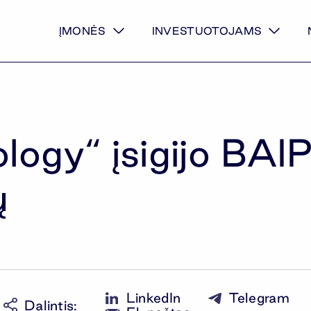
ĮMONĖS
INVESTUOTOJAMS
ogy“ įsigijo BAIP
ų
LinkedIn
Telegram
Dalintis
: