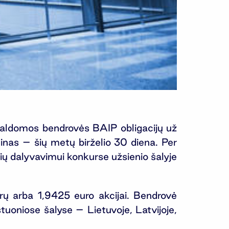
 valdomos bendrovės BAIP obligacijų už
inas – šių metų birželio 30 diena. Per
ų dalyvavimui konkurse užsienio šalyje
ų arba 1,9425 euro akcijai. Bendrovė
tuoniose šalyse – Lietuvoje, Latvijoje,