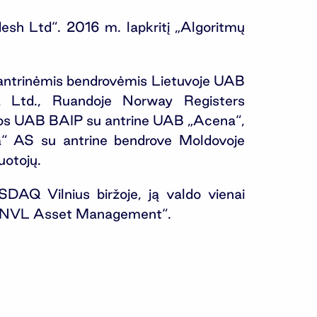
h Ltd“. 2016 m. lapkritį „Algoritmų
antrinėmis bendrovėmis Lietuvoje UAB
 Ltd., Ruandoje Norway Registers
vos UAB BAIP su antrine UAB „Acena“,
“ AS su antrine bendrove Moldovoje
otojų.
DAQ Vilnius biržoje, ją valdo vienai
ė „INVL Asset Management“.