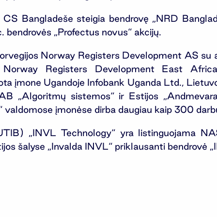
CS Bangladeše steigia bendrovę „NRD Banglades
c. bendrovės „Profectus novus“ akcijų.
 Norvegijos Norway Registers Development AS su 
e Norway Registers Development East Africa
ota įmone Ugandoje Infobank Uganda Ltd., Lietu
 „Algoritmų sistemos“ ir Estijos „Andmevara
valdomose įmonėse dirba daugiau kaip 300 darbu
(UTIB) „INVL Technology“ yra listinguojama NAS
tijos šalyse „Invalda INVL“ priklausanti bendrov