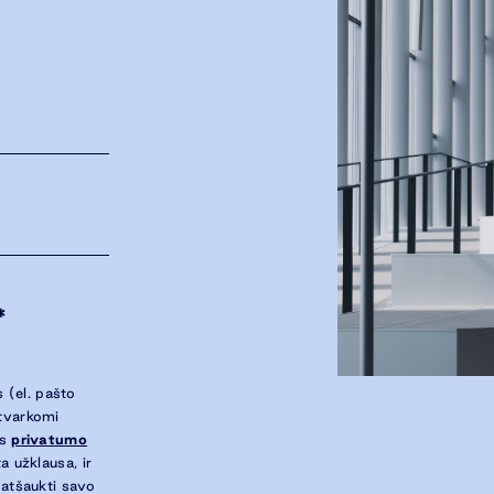
*
 (el. pašto
 tvarkomi
ės
privatumo
a užklausa, ir
 atšaukti savo