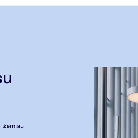
su
i žemiau