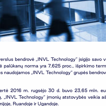
jų verslus bendrovė „INVL Technology“ įsigijo savo
inė palūkanų norma yra 7,625 proc., išpirkimo term
s bus naudojamos „INVL Technology“ grupės bendrovi
rtė 2016 m. rugsėjo 30 d. buvo 23,65 mln. eur
onių, „INVL Technology“ įmonių atstovybės veikia aš
nijoje, Ruandoje ir Ugandoje.