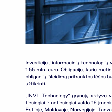
Investicijų į informacinių technologi
1,55 mln. eurų. Obligacijų, kurių met
obligacijų išleidimą pritrauktos lėšo
užtikrinti.
„INVL Technology“ grynųjų aktyvų ve
tiesiogiai ir netiesiogiai valdo 16 įm
Estijoje, Moldovoje, Norvegijoje, Tanza