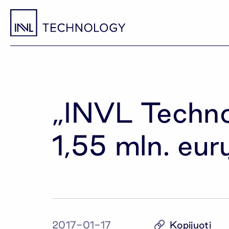
„INVL Technol
1,55 mln. eur
Kopijuoti
2017-01-17