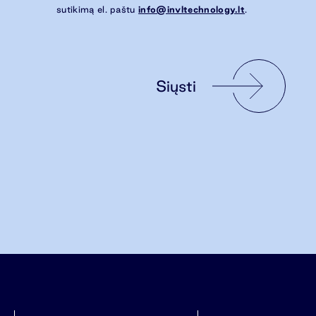
sutikimą el. paštu
info@invltechnology.lt
.
Siųsti