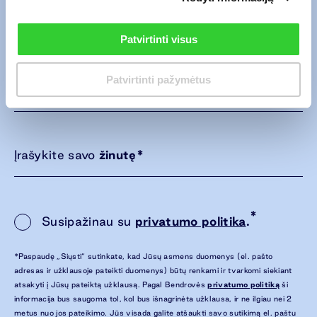
Atsiųskite mums el. laišką naudodami
Patvirtinti visus
žemiau esančią formą.
Patvirtinti pažymėtus
Įrašykite savo
el. pašto adresą
*
Įrašykite savo
žinutę
*
*
Susipažinau su
privatumo politika
.
*Paspaudę „Siųsti“ sutinkate, kad Jūsų asmens duomenys (el. pašto
adresas ir užklausoje pateikti duomenys) būtų renkami ir tvarkomi siekiant
atsakyti į Jūsų pateiktą užklausą. Pagal Bendrovės
privatumo politiką
ši
informacija bus saugoma tol, kol bus išnagrinėta užklausa, ir ne ilgiau nei 2
metus nuo jos pateikimo. Jūs visada galite atšaukti savo sutikimą el. paštu