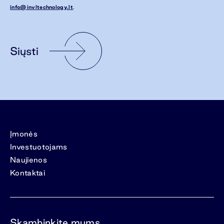
info@invltechnology.lt
.
Siųsti
Įmonės
Investuotojams
Naujienos
Kontaktai
Skambinkite mums