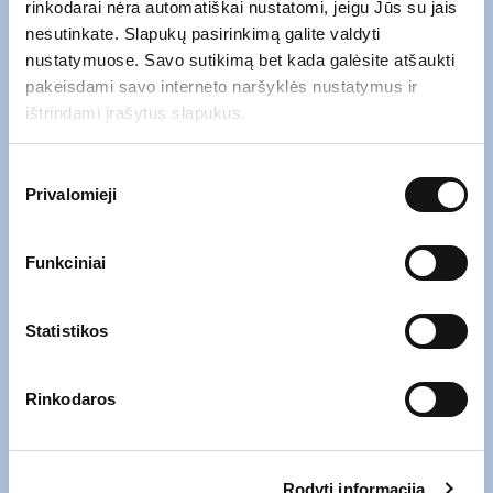
rinkodarai nėra automatiškai nustatomi, jeigu Jūs su jais
nesutinkate. Slapukų pasirinkimą galite valdyti
nustatymuose. Savo sutikimą bet kada galėsite atšaukti
pakeisdami savo interneto naršyklės nustatymus ir
ištrindami įrašytus slapukus.
Sutikimo
Privalomieji
pasirinkimas
Funkciniai
Statistikos
Rinkodaros
Rodyti informaciją