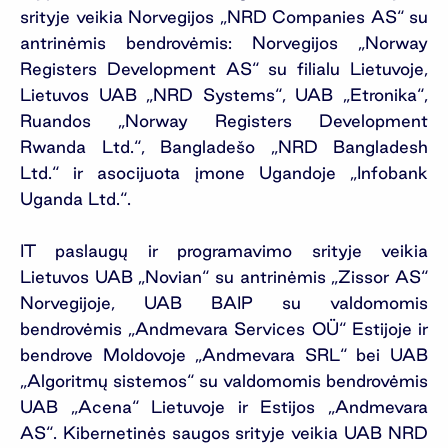
srityje veikia Norvegijos „NRD Companies AS“ su
antrinėmis bendrovėmis: Norvegijos „Norway
Registers Development AS“ su filialu Lietuvoje,
Lietuvos UAB „NRD Systems“, UAB „Etronika“,
Ruandos „Norway Registers Development
Rwanda Ltd.“, Bangladešo „NRD Bangladesh
Ltd.“ ir asocijuota įmone Ugandoje „Infobank
Uganda Ltd.“.
IT paslaugų ir programavimo srityje veikia
Lietuvos UAB „Novian“ su antrinėmis „Zissor AS“
Norvegijoje, UAB BAIP su valdomomis
bendrovėmis „Andmevara Services OÜ“ Estijoje ir
bendrove Moldovoje „Andmevara SRL“ bei UAB
„Algoritmų sistemos“ su valdomomis bendrovėmis
UAB „Acena“ Lietuvoje ir Estijos „Andmevara
AS“. Kibernetinės saugos srityje veikia UAB NRD