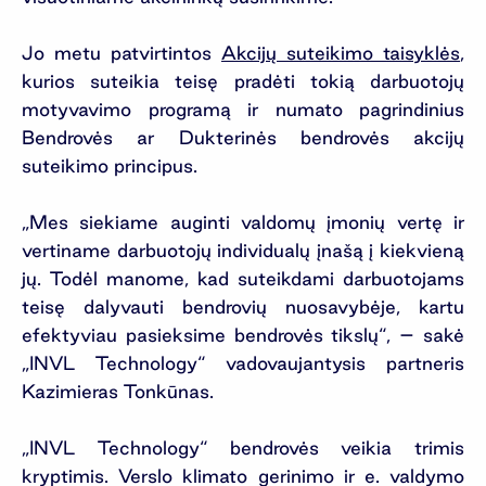
Jo metu patvirtintos
Akcijų suteikimo taisyklės
,
kurios suteikia teisę pradėti tokią darbuotojų
motyvavimo programą ir numato pagrindinius
Bendrovės ar Dukterinės bendrovės akcijų
suteikimo principus.
„Mes siekiame auginti valdomų įmonių vertę ir
vertiname darbuotojų individualų įnašą į kiekvieną
jų. Todėl manome, kad suteikdami darbuotojams
teisę dalyvauti bendrovių nuosavybėje, kartu
efektyviau pasieksime bendrovės tikslų“, – sakė
„INVL Technology“ vadovaujantysis partneris
Kazimieras Tonkūnas.
„INVL Technology“ bendrovės veikia trimis
kryptimis. Verslo klimato gerinimo ir e. valdymo