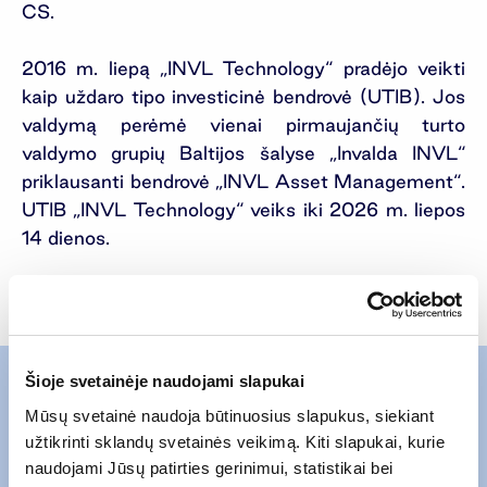
CS.
2016 m. liepą „INVL Technology“ pradėjo veikti
kaip uždaro tipo investicinė bendrovė (UTIB). Jos
valdymą perėmė vienai pirmaujančių turto
valdymo grupių Baltijos šalyse „Invalda INVL“
priklausanti bendrovė „INVL Asset Management“.
UTIB „INVL Technology“ veiks iki 2026 m. liepos
14 dienos.
Šioje svetainėje naudojami slapukai
Mūsų svetainė naudoja būtinuosius slapukus, siekiant
Susisiekite su mumis
užtikrinti sklandų svetainės veikimą. Kiti slapukai, kurie
naudojami Jūsų patirties gerinimui, statistikai bei