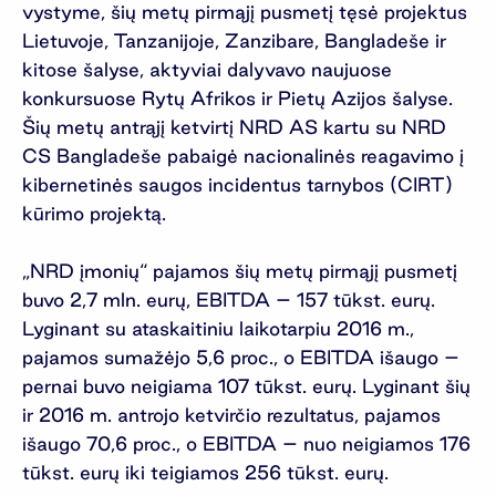
vystyme, šių metų pirmąjį pusmetį tęsė projektus
Lietuvoje, Tanzanijoje, Zanzibare, Bangladeše ir
kitose šalyse, aktyviai dalyvavo naujuose
konkursuose Rytų Afrikos ir Pietų Azijos šalyse.
Šių metų antrąjį ketvirtį NRD AS kartu su NRD
CS Bangladeše pabaigė nacionalinės reagavimo į
kibernetinės saugos incidentus tarnybos (CIRT)
kūrimo projektą.
„NRD įmonių“ pajamos šių metų pirmąjį pusmetį
buvo 2,7 mln. eurų, EBITDA – 157 tūkst. eurų.
Lyginant su ataskaitiniu laikotarpiu 2016 m.,
pajamos sumažėjo 5,6 proc., o EBITDA išaugo –
pernai buvo neigiama 107 tūkst. eurų. Lyginant šių
ir 2016 m. antrojo ketvirčio rezultatus, pajamos
išaugo 70,6 proc., o EBITDA – nuo neigiamos 176
tūkst. eurų iki teigiamos 256 tūkst. eurų.