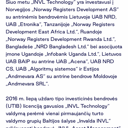
Šiuo metu „INVL Technology“ yra investavusi į
Norvegijos „Norway Registers Development AS“
su antrinėmis bendrovėmis Lietuvoje UAB NRD,
UAB „Etronika“, Tanzanijoje „Norway Registers
Development East Africa Ltd.“, Ruandoje
„Norway Registers Development Rwanda Ltd.“,
Bangladeše „NRD Bangladesh Ltd.“ bei asocijuota
įmone Ugandoje „Infobank Uganda Ltd.“, Lietuvos
UAB BAIP su antrine UAB „Acena“, UAB NRD
CS, UAB „Algoritmų sistemos“ ir Estijos
„Andmevara AS“ su antrine bendrove Moldovoje
„Andmevara SRL“.
2016 m. liepą uždaro tipo investicinės bendrovės
(UTIB) licenciją gavusios „INVL Technology“
valdymą perėmė vienai pirmaujančių turto
valdymo grupių Baltijos šalyse „Invalda INVL“