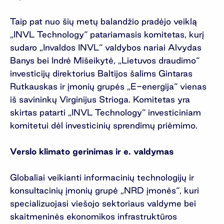
Taip pat nuo šių metų balandžio pradėjo veiklą
„INVL Technology“ patariamasis komitetas, kurį
sudaro „Invaldos INVL“ valdybos nariai Alvydas
Banys bei Indrė Mišeikytė, „Lietuvos draudimo“
investicijų direktorius Baltijos šalims Gintaras
Rutkauskas ir įmonių grupės „E-energija“ vienas
iš savininkų Virginijus Strioga. Komitetas yra
skirtas patarti „INVL Technology“ investiciniam
komitetui dėl investicinių sprendimų priėmimo.
Verslo klimato gerinimas ir e. valdymas
Globaliai veikianti informacinių technologijų ir
konsultacinių įmonių grupė „NRD įmonės“, kuri
specializuojasi viešojo sektoriaus valdyme bei
skaitmeninės ekonomikos infrastruktūros