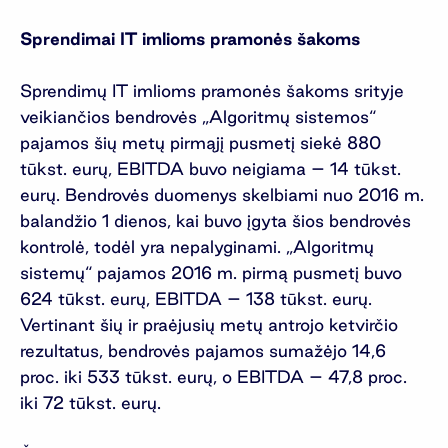
Sprendimai IT imlioms pramonės šakoms
Sprendimų IT imlioms pramonės šakoms srityje
veikiančios bendrovės „Algoritmų sistemos“
pajamos šių metų pirmąjį pusmetį siekė 880
tūkst. eurų, EBITDA buvo neigiama – 14 tūkst.
eurų. Bendrovės duomenys skelbiami nuo 2016 m.
balandžio 1 dienos, kai buvo įgyta šios bendrovės
kontrolė, todėl yra nepalyginami. „Algoritmų
sistemų“ pajamos 2016 m. pirmą pusmetį buvo
624 tūkst. eurų, EBITDA – 138 tūkst. eurų.
Vertinant šių ir praėjusių metų antrojo ketvirčio
rezultatus, bendrovės pajamos sumažėjo 14,6
proc. iki 533 tūkst. eurų, o EBITDA – 47,8 proc.
iki 72 tūkst. eurų.