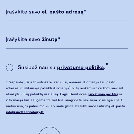
Įrašykite savo
el. pašto adresą
*
Įrašykite savo
žinutę
*
*
Susipažinau su
privatumo politika
.
*Paspaudę „Siųsti“ sutinkate, kad Jūsų asmens duomenys (el. pašto
adresas ir užklausoje pateikti duomenys) būtų renkami ir tvarkomi siekiant
atsakyti į Jūsų pateiktą užklausą. Pagal Bendrovės
privatumo politiką
ši
informacija bus saugoma tol, kol bus išnagrinėta užklausa, ir ne ilgiau nei 2
metus nuo jos pateikimo. Jūs visada galite atšaukti savo sutikimą el. paštu
info@invltechnology.lt
.