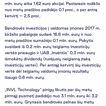
mln. eurų arba 1,62 euro akcijai. Pastarasis rodiklis
nuo metų pradžios padidėjo 0,1 proc., o per antrą
ketvirtį – 2,5 proc.
Bendrovės investicijos į valdomas įmones 2017 m.
birželio pabaigoje sudarė 16,6 mln. eurų ir nuo
metų pradžios sumažėjo 0,1 mln. eurų. Pokytis
susidarė iš 0,2 mln. eurų teigiamo investicijų
vertės prieaugio ir UAB „Inventio“ 0,3 mln. eurų
išmokėtų dividendų (turėjusių neigiamą įtaką
investicijų vertei). Per antrąjį ketvirtį šių investicijų
vertė dėl teigiamų valdomų įmonių rezultatų
išaugo 0,6 mln. eurų.
„INVL Technology“ pinigų likutis per šių metų
pirmąjį pusmetį padidėjo nuo 3,1 mln. eurų iki 3,2
mln. eurų. Grynasis bendrovės pelnas šių metų