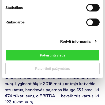
Statistikos
Kibernetinė sauga
Rinkodaros
Kibernetinės saugos srityje dirbanti bendrovė
NRD CS šių metų pirmąjį pusmetį aktyviai
dalyvavo įvairiuose šios srities projektuose, vystė
bendrovės intelektinį kapitalą ir nuosavus
Rodyti informaciją
produktus atvirųjų šaltinių žvalgybos (OSINT) bei
kibernetinių atakų apsaugos sensorių srityse.
Patvirtinti visus
Bendrovės pirmojo pusmečio pajamos pasiekė
705 tūkst. eurų ir, lyginant su atitinkamu
Patvirtinti pažymėtus
laikotarpiu pernai, išaugo 4,9 proc., EBITDA
atitinkamai sumažėjo 43,6 proc. ir buvo 53 tūkst.
eurų. Lyginant šių ir 2016 metų antrojo ketvirčio
rezultatus, bendrovės pajamos išaugo 13,1 proc. iki
474 tūkst. eurų, o EBITDA – beveik tris kartus iki
123 tūkst. eurų.