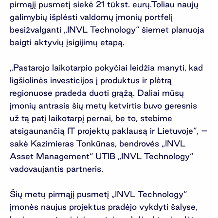
pirmąjį pusmetį siekė 21 tūkst. eurų.Toliau naujų
galimybių išplėsti valdomų įmonių portfelį
besižvalganti „INVL Technology“ šiemet planuoja
baigti aktyvių įsigijimų etapą.
„Pastarojo laikotarpio pokyčiai leidžia manyti, kad
ligšiolinės investicijos į produktus ir plėtrą
regionuose pradeda duoti grąžą. Daliai mūsų
įmonių antrasis šių metų ketvirtis buvo geresnis
už tą patį laikotarpį pernai, be to, stebime
atsigaunančią IT projektų paklausą ir Lietuvoje“, –
sakė Kazimieras Tonkūnas, bendrovės „INVL
Asset Management“ UTIB „INVL Technology“
vadovaujantis partneris.
Šių metų pirmąjį pusmetį „INVL Technology“
įmonės naujus projektus pradėjo vykdyti šalyse,