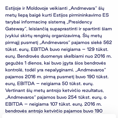
Estijoje ir Moldovoje veikianti „Andmevara“ šių
metų liepą baigė kurti Estijos pirmininkavimo ES
tarybai informacinę sistemą „Presidency
Gateway“, leisiančią supaprastinti ir spartinti šiam
įvykiui skirtų renginių organizavimą. Šių metų
pirmąjį pusmetį „Andmevaros“ pajamos siekė 562
tūkst. eurų, EBITDA buvo neigiama – 129 tūkst.
eurų. Bendrovės duomenys skelbiami nuo 2016 m.
gegužės 1 dienos, kai buvo įgyta šios bendrovės
kontrolė, todėl yra nepalyginami. „Andmevaros“
pajamos 2016 m. pirmą pusmetį buvo 190 tūkst.
eurų, EBITDA – neigiama 50 tūkst. eurų.
Vertinant šių metų antrojo ketvirčio rezultatus,
„Andmevaros“ pajamos buvo 254 tūkst. eurų, o
EBITDA – neigiama 107 tūkst. eurų. 2016 m.
bendrovės antrojo ketvirčio pajamos buvo 190
tūkst. eurų, EBITDA – neigiama 50 tūkst. eurų.