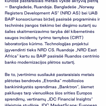
kuriose pastaraisiais metais vykdė aktyvią plėtrą
– Bangladeše, Ruandoje. Bangladeše „Norway
Registers Development AS“ (NRD AS) bei UAB
BAIP konsorciumas birželį pasirašė programinės ir
techninės įrangos tiekimo bei diegimo sutartį su
šalies skaitmenizavimo taryba dėl kibernetinės
saugos incidentų tyrimo tarnybos (CIRT)
laboratorijos kūrimo. Technologijas projektui
įgyvendinti tieks NRD CS. Ruandoje „NRD East
Africa“ kartu su BAIP pasirašė Ruandos centrinio
banko modernizacijos plėtros sutartį.
Be to, įvertinimo susilaukė pastaraisiais metais
plėtotas bendrovės „Etronika“ mobiliosios
bankininkystės sprendimas „Banktron“, šiemet
pakliuvęs tarp vienuolikos šios srities Europos
sprendimų, vertinamų „IDC Financial Insights“
išleistoje studijoje „IDC MarketScape: European