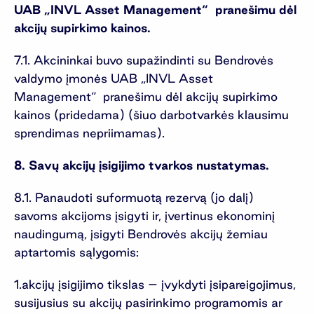
UAB „INVL Asset Management“ pranešimu dėl
akcijų supirkimo kainos.
7.1. Akcininkai buvo supažindinti su Bendrovės
valdymo įmonės UAB „INVL Asset
Management“ pranešimu dėl akcijų supirkimo
kainos (pridedama) (šiuo darbotvarkės klausimu
sprendimas nepriimamas).
8. Savų akcijų įsigijimo tvarkos nustatymas.
8.1. Panaudoti suformuotą rezervą (jo dalį)
savoms akcijoms įsigyti ir, įvertinus ekonominį
naudingumą, įsigyti Bendrovės akcijų žemiau
aptartomis sąlygomis:
akcijų įsigijimo tikslas – įvykdyti įsipareigojimus,
susijusius su akcijų pasirinkimo programomis ar