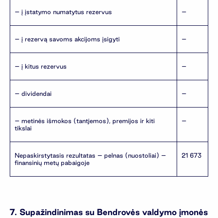
– į įstatymo numatytus rezervus
–
– į rezervą savoms akcijoms įsigyti
–
– į kitus rezervus
–
– dividendai
–
– metinės išmokos (tantjemos), premijos ir kiti
–
tikslai
Nepaskirstytasis rezultatas – pelnas (nuostoliai) –
21 673
finansinių metų pabaigoje
7. Supažindinimas su Bendrovės valdymo įmonės