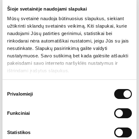
nustatymo.
Šioje svetainėje naudojami slapukai
Mūsų svetainė naudoja būtinuosius slapukus, siekiant
9.1. Už veiklą Bendrovės audito komitete nustatyti
užtikrinti sklandų svetainės veikimą. Kiti slapukai, kurie
kiekvieno Bendrovės audito komiteto nario 200
naudojami Jūsų patirties gerinimui, statistikai bei
eurų valandinį atlygį (neatskaičius mokesčių),
rinkodarai nėra automatiškai nustatomi, jeigu Jūs su jais
kuris mokamas už faktiškai praleistas valandas
nesutinkate. Slapukų pasirinkimą galite valdyti
vykdant audito komiteto nario veiklą.
nustatymuose. Savo sutikimą bet kada galėsite atšaukti
pakeisdami savo interneto naršyklės nustatymus ir
10. Supažindinimas su Bendrovės audito
ištrindami įrašytus slapukus.
komiteto veiklos ataskaita.
Sutikimo
10.1
.
Vadovaujantis Bendrovės audito komiteto
Privalomieji
pasirinkimas
nuostatais (patvirtintais 2023 m. balandžio 28 d.
Bendrovės visuotinio akcininkų susirinkimo
Funkciniai
sprendimu), akcininkai supažindinami su
Bendrovės audito komiteto veiklos ataskaita
(pridedama) (šiuo darbotvarkės klausimu
Statistikos