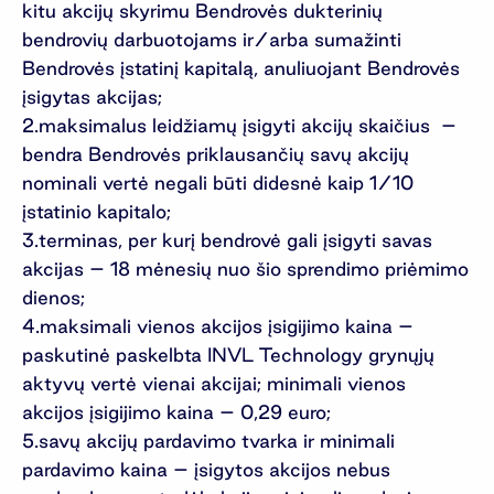
kitu akcijų skyrimu Bendrovės dukterinių
bendrovių darbuotojams ir/arba sumažinti
Bendrovės įstatinį kapitalą, anuliuojant Bendrovės
įsigytas akcijas;
maksimalus leidžiamų įsigyti akcijų skaičius –
bendra Bendrovės priklausančių savų akcijų
nominali vertė negali būti didesnė kaip 1/10
įstatinio kapitalo;
terminas, per kurį bendrovė gali įsigyti savas
akcijas – 18 mėnesių nuo šio sprendimo priėmimo
dienos;
maksimali vienos akcijos įsigijimo kaina –
paskutinė paskelbta INVL Technology grynųjų
aktyvų vertė vienai akcijai; minimali vienos
akcijos įsigijimo kaina – 0,29 euro;
savų akcijų pardavimo tvarka ir minimali
pardavimo kaina – įsigytos akcijos nebus