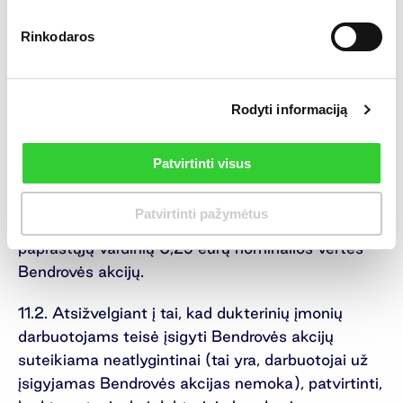
sprendimas nepriimamas).
Rinkodaros
11. Dėl akcijų suteikimo dukterinių įmonių
darbuotojams sąlygų tvirtinimo.
11.1. Patvirtinti, kad 2024 m. su Bendrovės
Rodyti informaciją
dukterinių įmonių (įmonių, kurių daugiau kaip 2/3
akcijų nuosavybės teise priklauso Bendrovei)
Patvirtinti visus
darbuotojais būtų sudarytos sutartys, kurių
pagrindu Bendrovės dukterinių įmonių darbuotojai
Patvirtinti pažymėtus
įgytų teisę neatlygintinai įsigyti iki 50 000
paprastųjų vardinių 0,29 eurų nominalios vertės
Bendrovės akcijų.
11.2. Atsižvelgiant į tai, kad dukterinių įmonių
darbuotojams teisė įsigyti Bendrovės akcijų
suteikiama neatlygintinai (tai yra, darbuotojai už
įsigyjamas Bendrovės akcijas nemoka), patvirtinti,