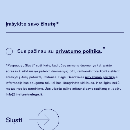
Įrašykite savo
žinutę
*
*
Susipažinau su
privatumo politika
.
*Paspaudę „Siųsti“ sutinkate, kad Jūsų asmens duomenys (el. pašto
adresas ir užklausoje pateikti duomenys) būtų renkami ir tvarkomi siekiant
atsakyti į Jūsų pateiktą užklausą. Pagal Bendrovės
privatumo politiką
ši
informacija bus saugoma tol, kol bus išnagrinėta užklausa, ir ne ilgiau nei 2
metus nuo jos pateikimo. Jūs visada galite atšaukti savo sutikimą el. paštu
info@invltechnology.lt
.
Siųsti