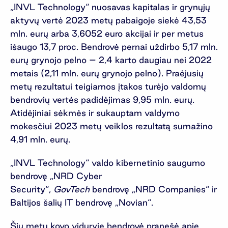
„INVL Technology“ nuosavas kapitalas ir grynųjų
aktyvų vertė 2023 metų pabaigoje siekė 43,53
mln. eurų arba 3,6052 euro akcijai ir per metus
išaugo 13,7 proc. Bendrovė pernai uždirbo 5,17 mln.
eurų grynojo pelno – 2,4 karto daugiau nei 2022
metais (2,11 mln. eurų grynojo pelno). Praėjusių
metų rezultatui teigiamos įtakos turėjo valdomų
bendrovių vertės padidėjimas 9,95 mln. eurų.
Atidėjiniai sėkmės ir sukauptam valdymo
mokesčiui 2023 metų veiklos rezultatą sumažino
4,91 mln. eurų.
„INVL Technology“ valdo kibernetinio saugumo
bendrovę „NRD Cyber
Security“,
GovTech
bendrovę „NRD Companies“ ir
Baltijos šalių IT bendrovę „Novian“.
Šių metų kovo viduryje bendrovė pranešė apie