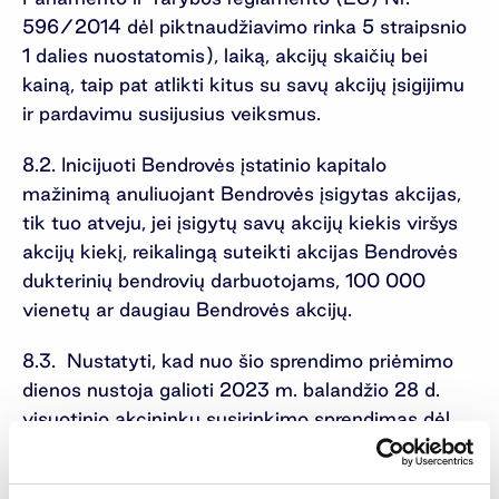
596/2014 dėl piktnaudžiavimo rinka 5 straipsnio
1 dalies nuostatomis), laiką, akcijų skaičių bei
kainą, taip pat atlikti kitus su savų akcijų įsigijimu
ir pardavimu susijusius veiksmus.
8.2. Inicijuoti Bendrovės įstatinio kapitalo
mažinimą anuliuojant Bendrovės įsigytas akcijas,
tik tuo atveju, jei įsigytų savų akcijų kiekis viršys
akcijų kiekį, reikalingą suteikti akcijas Bendrovės
dukterinių bendrovių darbuotojams, 100 000
vienetų ar daugiau Bendrovės akcijų.
8.3. Nustatyti, kad nuo šio sprendimo priėmimo
dienos nustoja galioti 2023 m. balandžio 28 d.
visuotinio akcininkų susirinkimo sprendimas dėl
Bendrovės savų akcijų įsigijimo.
9.
Dėl Bendrovės audito komiteto narių atlygio