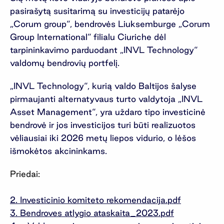
pasirašytą susitarimą su investicijų patarėjo
„Corum group“, bendrovės Liuksemburge „Corum
Group International“ filialu Ciuriche dėl
tarpininkavimo parduodant „INVL Technology“
valdomų bendrovių portfelį.
„INVL Technology“, kurią valdo Baltijos šalyse
pirmaujanti alternatyvaus turto valdytoja „INVL
Asset Management“, yra uždaro tipo investicinė
bendrovė ir jos investicijos turi būti realizuotos
vėliausiai iki 2026 metų liepos vidurio, o lėšos
išmokėtos akcininkams.
Priedai:
2. Investicinio komiteto rekomendacija.pdf
3. Bendroves atlygio ataskaita_2023.pdf