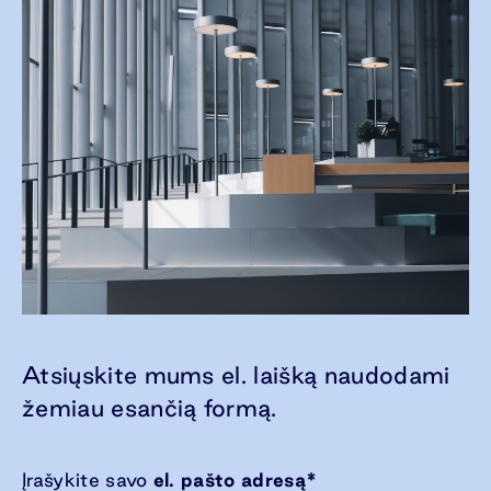
Atsiųskite mums el. laišką naudodami
žemiau esančią formą.
Įrašykite savo
el. pašto adresą
*