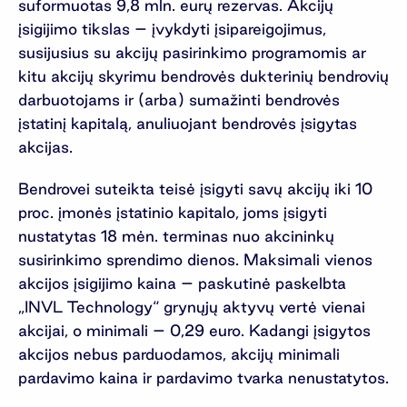
suformuotas 9,8 mln. eurų rezervas. Akcijų
įsigijimo tikslas – įvykdyti įsipareigojimus,
susijusius su akcijų pasirinkimo programomis ar
kitu akcijų skyrimu bendrovės dukterinių bendrovių
darbuotojams ir (arba) sumažinti bendrovės
įstatinį kapitalą, anuliuojant bendrovės įsigytas
akcijas.
Bendrovei suteikta teisė įsigyti savų akcijų iki 10
proc. įmonės įstatinio kapitalo, joms įsigyti
nustatytas 18 mėn. terminas nuo akcininkų
susirinkimo sprendimo dienos. Maksimali vienos
akcijos įsigijimo kaina – paskutinė paskelbta
„INVL Technology“ grynųjų aktyvų vertė vienai
akcijai, o minimali – 0,29 euro. Kadangi įsigytos
akcijos nebus parduodamos, akcijų minimali
pardavimo kaina ir pardavimo tvarka nenustatytos.