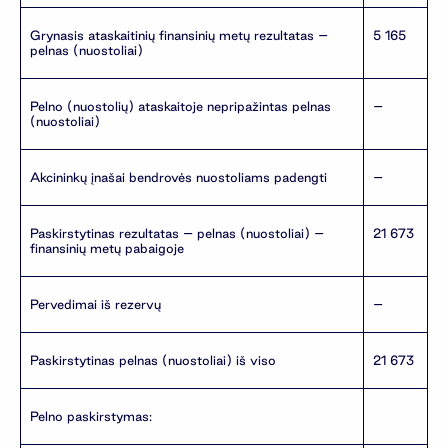
Grynasis ataskaitinių finansinių metų rezultatas –
5 165
pelnas (nuostoliai)
Pelno (nuostolių) ataskaitoje nepripažintas pelnas
–
(nuostoliai)
Akcininkų įnašai bendrovės nuostoliams padengti
–
Paskirstytinas rezultatas – pelnas (nuostoliai) –
21 673
finansinių metų pabaigoje
Pervedimai iš rezervų
–
Paskirstytinas pelnas (nuostoliai) iš viso
21 673
Pelno paskirstymas: