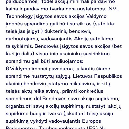
parduodamos, todėl akcijų minimali pardavimo
kaina ir pardavimo tvarka nėra nustatomos. INVL
Technology įsigytos savos akcijos Valdymo
įmonės sprendimu gali būti suteiktos (suteikta
teisė jas įsigyti) dukterinių bendrovių
darbuotojams, vadovaujantis Akcijų suteikimo
taisyklėmis. Bendrovės įsigytos savos akcijos (bet
kuri jų dalis) visuotinio akcininkų susirinkimo
sprendimu gali būti anuliuojamos;
Valdymo įmonei pavedama, laikantis šiame
sprendime nustatytų sąlygų, Lietuvos Respublikos
akcinių bendrovių įstatymo reikalavimų ir kitų
teisės aktų reikalavimų, priimti konkrečius
sprendimus dėl Bendrovės savų akcijų supirkimo,
organizuoti savų akcijų supirkimą, nustatyti akcijų
supirkimo būdą ir tvarką (įskaitant teisę akcijų
supirkimą vykdyti vadovaujantis Europos
Parlamento ir Tarybos reglamento (ES) Nr.