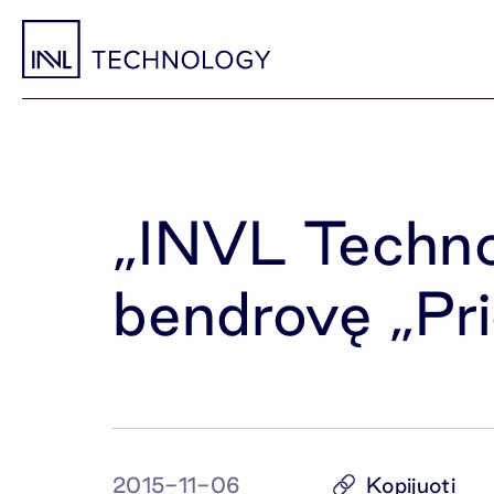
„INVL Technol
bendrovę „Pr
Kopijuoti
2015-11-06