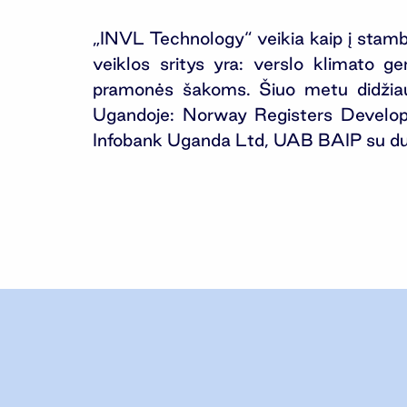
„INVL Technology“ veikia kaip į stamba
veiklos sritys yra: verslo klimato ge
pramonės šakoms. Šiuo metu didžiausi
Ugandoje: Norway Registers Devel
Infobank Uganda Ltd, UAB BAIP su d