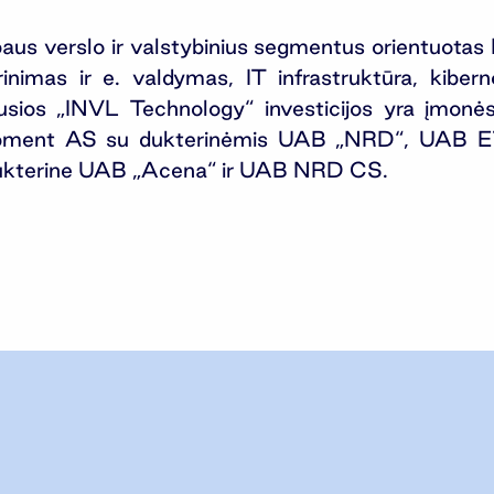
us verslo ir valstybinius segmentus orientuotas I
rinimas ir e. valdymas, IT infrastruktūra, kibe
os „INVL Technology“ investicijos yra įmonės L
opment AS su dukterinėmis UAB „NRD“, UAB 
ukterine UAB „Acena“ ir UAB NRD CS.