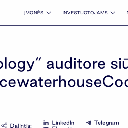
ĮMONĖS
INVESTUOTOJAMS
ogy“ auditore siū
icewaterhouseCo
LinkedIn
Telegram
Dalintis
: