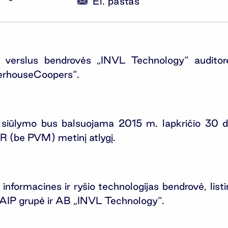
El. paštas
gijų verslus bendrovės „INVL Technology“ audito
terhouseCoopers“.
siūlymo bus balsuojama 2015 m. lapkričio 30 d.
R (be PVM) metinį atlygį.
į informacines ir ryšio technologijas bendrovė,
AIP grupė ir AB „INVL Technology“.