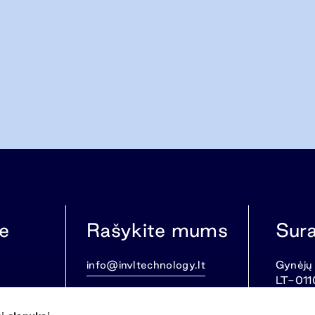
e
Rašykite mums
Sur
info@invltechnology.lt
Gynėjų 
LT-011