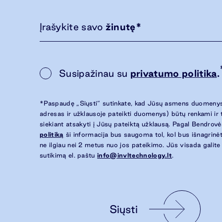
Įrašykite savo
žinutę
*
Susipažinau su
privatumo politika
.
*Paspaudę „Siųsti“ sutinkate, kad Jūsų asmens duomenys
adresas ir užklausoje pateikti duomenys) būtų renkami ir
siekiant atsakyti į Jūsų pateiktą užklausą. Pagal Bendrov
politiką
ši informacija bus saugoma tol, kol bus išnagrinėt
ne ilgiau nei 2 metus nuo jos pateikimo. Jūs visada galite
sutikimą el. paštu
info@invltechnology.lt
.
Siųsti