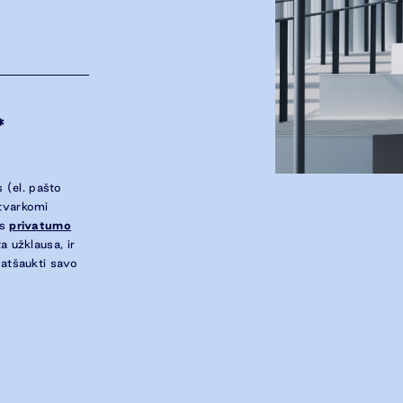
*
 (el. pašto
 tvarkomi
ės
privatumo
a užklausa, ir
 atšaukti savo