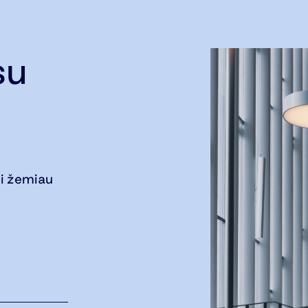
su
i žemiau