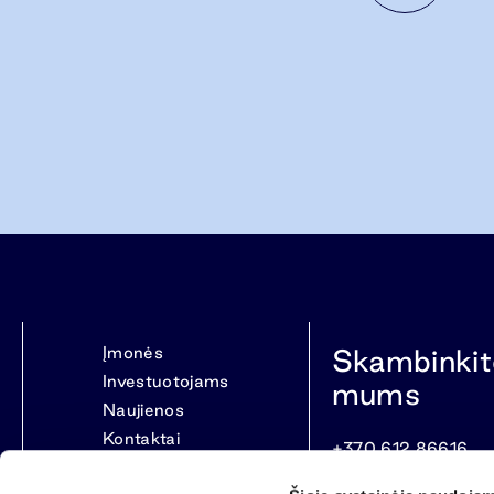
Įmonės
Skambinkit
Investuotojams
mums
Naujienos
Kontaktai
+370 612 86616