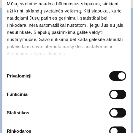
Mūsų svetainė naudoja būtinuosius slapukus, siekiant
užtikrinti sklandų svetainės veikimą. Kiti slapukai, kurie
naudojami Jūsų patirties gerinimui, statistikai bei
rinkodarai nėra automatiškai nustatomi, jeigu Jūs su jais
Susisiekite su mumis
nesutinkate. Slapukų pasirinkimą galite valdyti
nustatymuose. Savo sutikimą bet kada galėsite atšaukti
pakeisdami savo interneto naršyklės nustatymus ir
ištrindami įrašytus slapukus.
Sutikimo
Privalomieji
pasirinkimas
Funkciniai
Statistikos
Rinkodaros