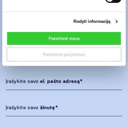
Rodyti informaciją
Patvirtinti visus
Atsiųskite mums el. laišką naudodami
Patvirtinti pažymėtus
žemiau esančią formą.
Įrašykite savo
el. pašto adresą
*
Įrašykite savo
žinutę
*