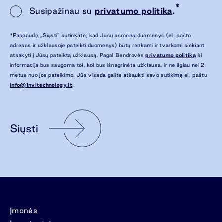
*
Susipažinau su
privatumo politika
.
*Paspaudę „Siųsti“ sutinkate, kad Jūsų asmens duomenys (el. pašto
adresas ir užklausoje pateikti duomenys) būtų renkami ir tvarkomi siekiant
atsakyti į Jūsų pateiktą užklausą. Pagal Bendrovės
privatumo politiką
ši
informacija bus saugoma tol, kol bus išnagrinėta užklausa, ir ne ilgiau nei 2
metus nuo jos pateikimo. Jūs visada galite atšaukti savo sutikimą el. paštu
info@invltechnology.lt
.
Siųsti
Įmonės