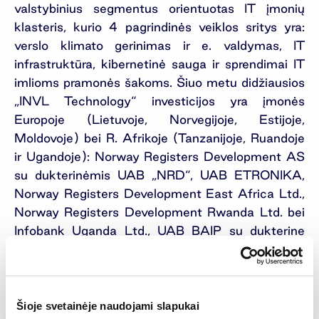
valstybinius segmentus orientuotas IT įmonių
klasteris, kurio 4 pagrindinės veiklos sritys yra:
verslo klimato gerinimas ir e. valdymas, IT
infrastruktūra, kibernetinė sauga ir sprendimai IT
imlioms pramonės šakoms. Šiuo metu didžiausios
„INVL Technology“ investicijos yra įmonės
Europoje (Lietuvoje, Norvegijoje, Estijoje,
Moldovoje) bei R. Afrikoje (Tanzanijoje, Ruandoje
ir Ugandoje): Norway Registers Development AS
su dukterinėmis UAB „NRD“, UAB ETRONIKA,
Norway Registers Development East Africa Ltd.,
Norway Registers Development Rwanda Ltd. bei
Infobank Uganda Ltd., UAB BAIP su dukterine
UAB „Acena“, UAB NRD CS, UAB „Algoritmų
sistemos” ir „Andmevara” AS su dukterine
„Andmevara” SRL.
Šioje svetainėje naudojami slapukai