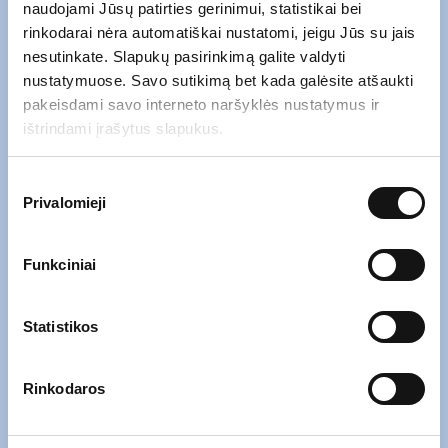
naudojami Jūsų patirties gerinimui, statistikai bei
rinkodarai nėra automatiškai nustatomi, jeigu Jūs su jais
nesutinkate. Slapukų pasirinkimą galite valdyti
Atsiųskite mums el. laišką naudodami
nustatymuose. Savo sutikimą bet kada galėsite atšaukti
pakeisdami savo interneto naršyklės nustatymus ir
žemiau esančią formą.
ištrindami įrašytus slapukus.
Įrašykite savo
el. pašto adresą
*
Sutikimo
Privalomieji
pasirinkimas
Funkciniai
Įrašykite savo
žinutę
*
Statistikos
*
Susipažinau su
privatumo politika
.
Rinkodaros
*Paspaudę „Siųsti“ sutinkate, kad Jūsų asmens duomenys (el. pašto
adresas ir užklausoje pateikti duomenys) būtų renkami ir tvarkomi siekiant