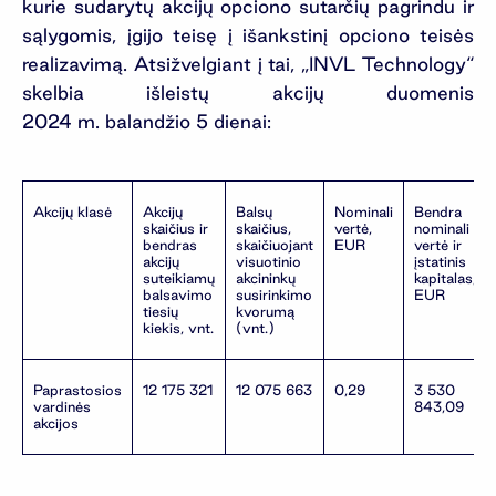
kurie sudarytų akcijų opciono sutarčių pagrindu ir
sąlygomis, įgijo teisę į išankstinį opciono teisės
realizavimą. Atsižvelgiant į tai, „INVL Technology“
skelbia išleistų akcijų duomenis
2024 m. balandžio 5 dienai:
Akcijų klasė
Akcijų
Balsų
Nominali
Bendra
skaičius ir
skaičius,
vertė,
nominali
bendras
skaičiuojant
EUR
vertė ir
akcijų
visuotinio
įstatinis
suteikiamų
akcininkų
kapitalas,
balsavimo
susirinkimo
EUR
tiesių
kvorumą
kiekis, vnt.
(vnt.)
Paprastosios
12 175 321
12 075 663
0,29
3 530
vardinės
843,09
akcijos