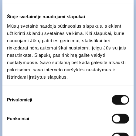
Šioje svetainėje naudojami slapukai
Mūsų svetainė naudoja būtinuosius slapukus, siekiant
užtikrinti sklandų svetainės veikimą. Kiti slapukai, kurie
naudojami Jūsų patirties gerinimui, statistikai bei
rinkodarai nėra automatiškai nustatomi, jeigu Jūs su jais
nesutinkate. Slapukų pasirinkimą galite valdyti
nustatymuose. Savo sutikimą bet kada galėsite atšaukti
pakeisdami savo interneto naršyklės nustatymus ir
ištrindami įrašytus slapukus.
Sutikimo
Privalomieji
pasirinkimas
Funkciniai
Atsiųskite mums el. laišką naudodami
žemiau esančią formą.