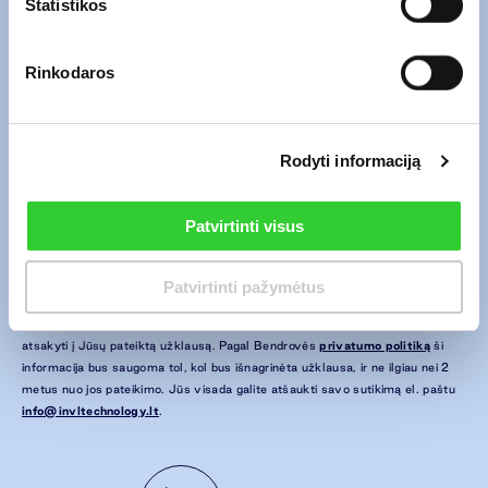
Statistikos
Įrašykite savo
el. pašto adresą
*
Rinkodaros
Įrašykite savo
žinutę
*
Rodyti informaciją
Patvirtinti visus
*
Susipažinau su
privatumo politika
.
Patvirtinti pažymėtus
*Paspaudę „Siųsti“ sutinkate, kad Jūsų asmens duomenys (el. pašto
adresas ir užklausoje pateikti duomenys) būtų renkami ir tvarkomi siekiant
atsakyti į Jūsų pateiktą užklausą. Pagal Bendrovės
privatumo politiką
ši
informacija bus saugoma tol, kol bus išnagrinėta užklausa, ir ne ilgiau nei 2
metus nuo jos pateikimo. Jūs visada galite atšaukti savo sutikimą el. paštu
info@invltechnology.lt
.