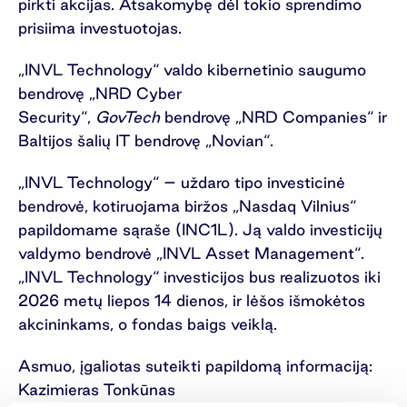
pirkti akcijas. Atsakomybę dėl tokio sprendimo
prisiima investuotojas.
„INVL Technology“ valdo kibernetinio saugumo
bendrovę „NRD Cyber
Security“,
GovTech
bendrovę „NRD Companies“ ir
Baltijos šalių IT bendrovę „Novian“.
„INVL Technology“ – uždaro tipo investicinė
bendrovė, kotiruojama biržos „Nasdaq Vilnius“
papildomame sąraše (INC1L). Ją valdo investicijų
valdymo bendrovė „INVL Asset Management“.
„INVL Technology“ investicijos bus realizuotos iki
2026 metų liepos 14 dienos, ir lėšos išmokėtos
akcininkams, o fondas baigs veiklą.
Asmuo, įgaliotas suteikti papildomą informaciją:
Kazimieras Tonkūnas