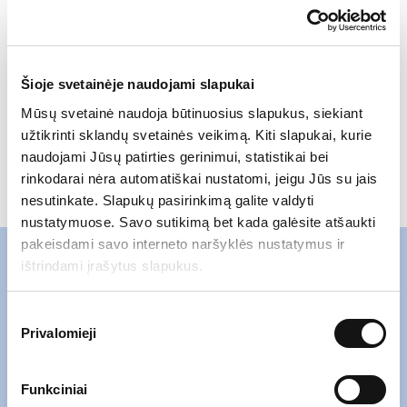
UTIB „INVL Technology“ vadovaujantis partneris
El. paštas
k.tonkunas@invltechnology.lt
Šioje svetainėje naudojami slapukai
Priedai:
Mūsų svetainė naudoja būtinuosius slapukus, siekiant
užtikrinti sklandų svetainės veikimą. Kiti slapukai, kurie
naudojami Jūsų patirties gerinimui, statistikai bei
Enlight Research INVL Technology 2023 Q2.pdf
rinkodarai nėra automatiškai nustatomi, jeigu Jūs su jais
nesutinkate. Slapukų pasirinkimą galite valdyti
nustatymuose. Savo sutikimą bet kada galėsite atšaukti
pakeisdami savo interneto naršyklės nustatymus ir
ištrindami įrašytus slapukus.
Susisiekite su mumis
Sutikimo
Privalomieji
pasirinkimas
Funkciniai