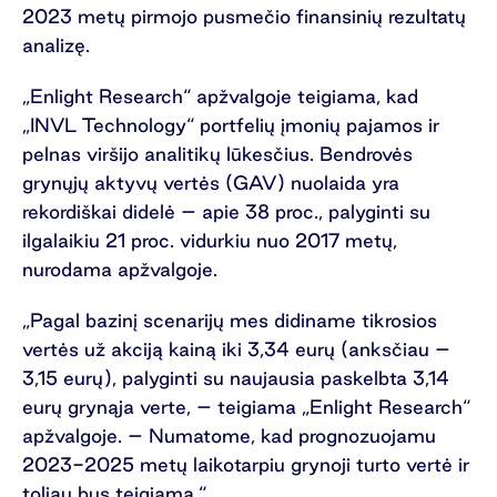
2023 metų pirmojo pusmečio finansinių rezultatų
analizę.
„Enlight Research“ apžvalgoje teigiama, kad
„INVL Technology“ portfelių įmonių pajamos ir
pelnas viršijo analitikų lūkesčius. Bendrovės
grynųjų aktyvų vertės (GAV) nuolaida yra
rekordiškai didelė – apie 38 proc., palyginti su
ilgalaikiu 21 proc. vidurkiu nuo 2017 metų,
nurodama apžvalgoje.
„Pagal bazinį scenarijų mes didiname tikrosios
vertės už akciją kainą iki 3,34 eurų (anksčiau –
3,15 eurų), palyginti su naujausia paskelbta 3,14
eurų grynąja verte, – teigiama „Enlight Research“
apžvalgoje. – Numatome, kad prognozuojamu
2023-2025 metų laikotarpiu grynoji turto vertė ir
toliau bus teigiama.“