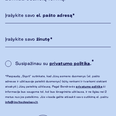
Įrašykite savo
el. pašto adresą
*
Įrašykite savo
žinutę
*
*
Susipažinau su
privatumo politika
.
*Paspaudę „Siųsti“ sutinkate, kad Jūsų asmens duomenys (el. pašto
adresas ir užklausoje pateikti duomenys) būtų renkami ir tvarkomi siekiant
atsakyti į Jūsų pateiktą užklausą. Pagal Bendrovės
privatumo politiką
ši
informacija bus saugoma tol, kol bus išnagrinėta užklausa, ir ne ilgiau nei 2
metus nuo jos pateikimo. Jūs visada galite atšaukti savo sutikimą el. paštu
info@invltechnology.lt
.