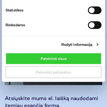
Statistikos
Rinkodaros
Rodyti informaciją
Patvirtinti visus
Patvirtinti pažymėtus
Atsiųskite mums el. laišką naudodami
žemiau esančią formą.