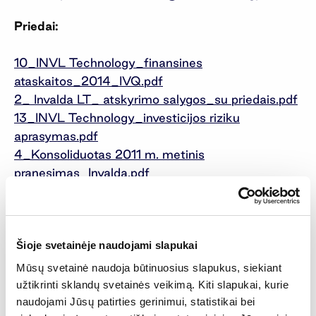
Priedai:
10_INVL Technology_finansines
ataskaitos_2014_IVQ.pdf
2_ Invalda LT_ atskyrimo salygos_su priedais.pdf
13_INVL Technology_investicijos riziku
aprasymas.pdf
4_Konsoliduotas 2011 m. metinis
pranesimas_Invalda.pdf
11_Lietuvos banko Prieziuros tarnybos
sprendimas.pdf
5_Konsoliduotos ir bendroves finansines
ataskaitos_2012_Invalda.pdf
Šioje svetainėje naudojami slapukai
8_Konsoliduotas 2013 m. metinis
Mūsų svetainė naudoja būtinuosius slapukus, siekiant
pranesimas_Invalda LT.pdf
užtikrinti sklandų svetainės veikimą. Kiti slapukai, kurie
9_INVL Technology istatai.pdf
naudojami Jūsų patirties gerinimui, statistikai bei