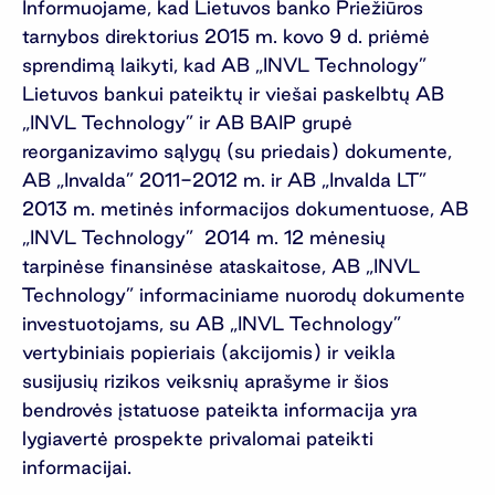
Informuojame, kad Lietuvos banko Priežiūros
tarnybos direktorius 2015 m. kovo 9 d. priėmė
sprendimą laikyti, kad AB „INVL Technology”
Lietuvos bankui pateiktų ir viešai paskelbtų AB
„INVL Technology” ir AB BAIP grupė
reorganizavimo sąlygų (su priedais) dokumente,
AB „Invalda” 2011-2012 m. ir AB „Invalda LT”
2013 m. metinės informacijos dokumentuose, AB
„INVL Technology” 2014 m. 12 mėnesių
tarpinėse finansinėse ataskaitose, AB „INVL
Technology” informaciniame nuorodų dokumente
investuotojams, su AB „INVL Technology”
vertybiniais popieriais (akcijomis) ir veikla
susijusių rizikos veiksnių aprašyme ir šios
bendrovės įstatuose pateikta informacija yra
lygiavertė prospekte privalomai pateikti
informacijai.