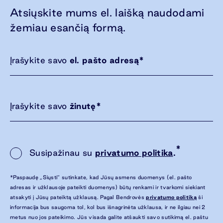
Atsiųskite mums el. laišką naudodami
žemiau esančią formą.
Įrašykite savo
el. pašto adresą
*
Įrašykite savo
žinutę
*
*
Susipažinau su
privatumo politika
.
*Paspaudę „Siųsti“ sutinkate, kad Jūsų asmens duomenys (el. pašto
adresas ir užklausoje pateikti duomenys) būtų renkami ir tvarkomi siekiant
atsakyti į Jūsų pateiktą užklausą. Pagal Bendrovės
privatumo politiką
ši
informacija bus saugoma tol, kol bus išnagrinėta užklausa, ir ne ilgiau nei 2
metus nuo jos pateikimo. Jūs visada galite atšaukti savo sutikimą el. paštu