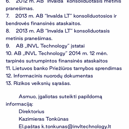
6. 2012 m. AB “Invalda” konsoliduotasis metinis
pranešimas.
7. 2013 m. AB “Invalda LT” konsoliduotosios ir
bendrovės finansinės ataskaitos.
8. 2013 m. AB “Invalda LT” konsoliduotasis
metinis pranešimas.
9. AB „INVL Technology” įstatai
10. AB „INVL Technology” 2014 m. 12 mėn.
tarpinės sutrumpintos finansinės ataskaitos
11. Lietuvos banko Priežiūros tarnybos sprendimas
12. Informacinis nuorodų dokumentas
13. Rizikos veiksnių sąrašas.
Asmuo, įgaliotas suteikti papildomą
informaciją:
Direktorius
Kazimieras Tonkūnas
El.paštas
k.tonkunas@invltechnology.lt