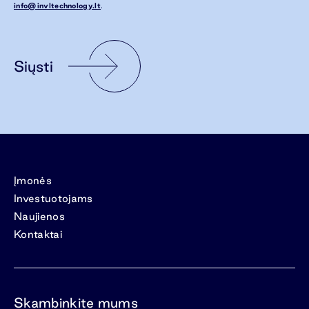
info@invltechnology.lt
.
Siųsti
Įmonės
Investuotojams
Naujienos
Kontaktai
Skambinkite mums