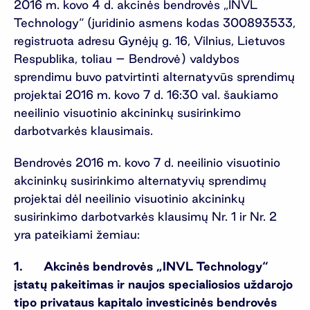
2016 m. kovo 4 d. akcinės bendrovės „INVL
Technology“ (juridinio asmens kodas 300893533,
registruota adresu Gynėjų g. 16, Vilnius, Lietuvos
Respublika, toliau – Bendrovė) valdybos
sprendimu buvo patvirtinti alternatyvūs sprendimų
projektai 2016 m. kovo 7 d. 16:30 val. šaukiamo
neeilinio visuotinio akcininkų susirinkimo
darbotvarkės klausimais.
Bendrovės 2016 m. kovo 7 d. neeilinio visuotinio
akcininkų susirinkimo alternatyvių sprendimų
projektai dėl neeilinio visuotinio akcininkų
susirinkimo darbotvarkės klausimų Nr. 1 ir Nr. 2
yra pateikiami žemiau:
1. Akcinės bendrovės „INVL Technology“
įstatų pakeitimas ir naujos specialiosios uždarojo
tipo privataus kapitalo investicinės bendrovės