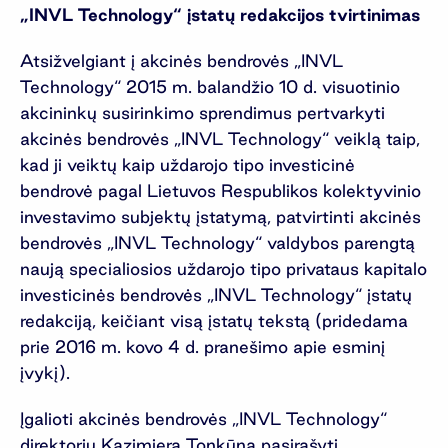
„INVL Technology“ įstatų redakcijos tvirtinimas
Atsižvelgiant į akcinės bendrovės „INVL
Technology“ 2015 m. balandžio 10 d. visuotinio
akcininkų susirinkimo sprendimus pertvarkyti
akcinės bendrovės „INVL Technology“ veiklą taip,
kad ji veiktų kaip uždarojo tipo investicinė
bendrovė pagal Lietuvos Respublikos kolektyvinio
investavimo subjektų įstatymą, patvirtinti akcinės
bendrovės „INVL Technology“ valdybos parengtą
naują specialiosios uždarojo tipo privataus kapitalo
investicinės bendrovės „INVL Technology“ įstatų
redakciją, keičiant visą įstatų tekstą (pridedama
prie 2016 m. kovo 4 d. pranešimo apie esminį
įvykį).
Įgalioti akcinės bendrovės „INVL Technology“
direktorių Kazimierą Tonkūną pasirašyti