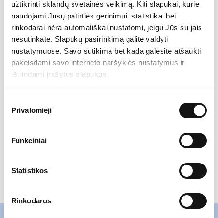
užtikrinti sklandų svetainės veikimą. Kiti slapukai, kurie
Asmuo, įgaliotas suteikti papildomą
naudojami Jūsų patirties gerinimui, statistikai bei
informaciją:
rinkodarai nėra automatiškai nustatomi, jeigu Jūs su jais
Kazimieras Tonkūnas
nesutinkate. Slapukų pasirinkimą galite valdyti
Direktorius
nustatymuose. Savo sutikimą bet kada galėsite atšaukti
El. paštas
k.tonkunas@invltechnology.lt
pakeisdami savo interneto naršyklės nustatymus ir
ištrindami įrašytus slapukus.
Priedai:
Sutikimo
Priedas Nr. 1 – Atnaujintas bendras balsavimo
Privalomieji
pasirinkimas
biuletenis (INVL Technolog…pdf
Priedas Nr.2 – UTIB INVLTechnology istatu
Funkciniai
projektas (2016-03-03).pdf
Priedas Nr.3 – Valdymo perdavimo sutarties
projektas_20160304.pdf
Statistikos
Rinkodaros