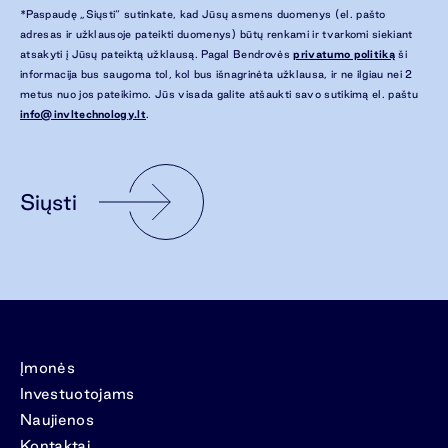
*Paspaudę „Siųsti“ sutinkate, kad Jūsų asmens duomenys (el. pašto
adresas ir užklausoje pateikti duomenys) būtų renkami ir tvarkomi siekiant
atsakyti į Jūsų pateiktą užklausą. Pagal Bendrovės
privatumo politiką
ši
informacija bus saugoma tol, kol bus išnagrinėta užklausa, ir ne ilgiau nei 2
metus nuo jos pateikimo. Jūs visada galite atšaukti savo sutikimą el. paštu
info@invltechnology.lt
.
Siųsti
Įmonės
Investuotojams
Naujienos
Kontaktai