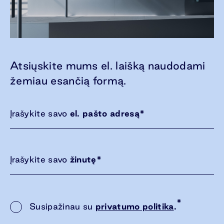
Atsiųskite mums el. laišką naudodami
žemiau esančią formą.
Įrašykite savo
el. pašto adresą
*
Įrašykite savo
žinutę
*
*
Susipažinau su
privatumo politika
.