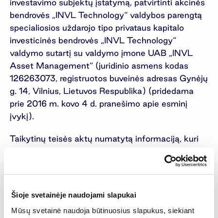
investavimo subjektų įstatymą, patvirtinti akcinės
bendrovės „INVL Technology“ valdybos parengtą
specialiosios uždarojo tipo privataus kapitalo
investicinės bendrovės „INVL Technology“
valdymo sutartį su valdymo įmone UAB „INVL
Asset Management“ (juridinio asmens kodas
126263073, registruotos buveinės adresas Gynėjų
g. 14, Vilnius, Lietuvos Respublika) (pridedama
prie 2016 m. kovo 4 d. pranešimo apie esminį
įvykį).
Taikytinų teisės aktų numatytą informaciją, kuri
turi būti teikiama informuojant apie susirinkimo
sušaukimą, Bendrovė pranešė 2016 m. vasario 12
d., paskelbdama pranešimą apie esminį įvykį. Prie
šio pranešimo pridedamas atnaujintas balsavimo
Šioje svetainėje naudojami slapukai
biuletenis.
Mūsų svetainė naudoja būtinuosius slapukus, siekiant