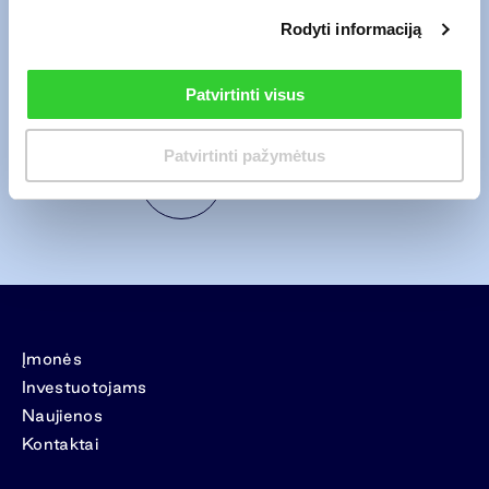
atsakyti į Jūsų pateiktą užklausą. Pagal Bendrovės
privatumo politiką
ši
Rodyti informaciją
informacija bus saugoma tol, kol bus išnagrinėta užklausa, ir ne ilgiau nei 2
metus nuo jos pateikimo. Jūs visada galite atšaukti savo sutikimą el. paštu
info@invltechnology.lt
.
Patvirtinti visus
Patvirtinti pažymėtus
Siųsti
Įmonės
Investuotojams
Naujienos
Kontaktai