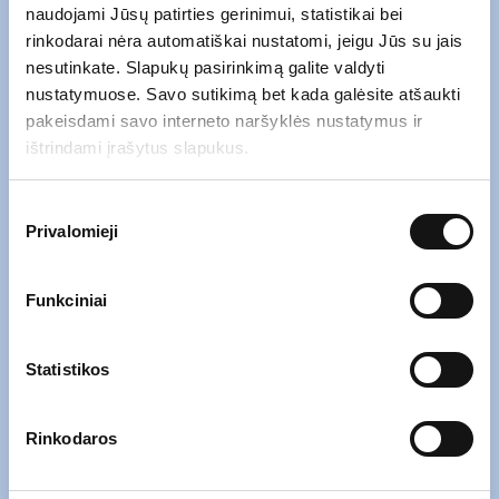
naudojami Jūsų patirties gerinimui, statistikai bei
rinkodarai nėra automatiškai nustatomi, jeigu Jūs su jais
nesutinkate. Slapukų pasirinkimą galite valdyti
nustatymuose. Savo sutikimą bet kada galėsite atšaukti
Atsiųskite mums el. laišką naudodami
pakeisdami savo interneto naršyklės nustatymus ir
žemiau esančią formą.
ištrindami įrašytus slapukus.
Įrašykite savo
el. pašto adresą
*
Sutikimo
Privalomieji
pasirinkimas
Funkciniai
Įrašykite savo
žinutę
*
Statistikos
*
Susipažinau su
privatumo politika
.
Rinkodaros
*Paspaudę „Siųsti“ sutinkate, kad Jūsų asmens duomenys (el. pašto
adresas ir užklausoje pateikti duomenys) būtų renkami ir tvarkomi siekiant