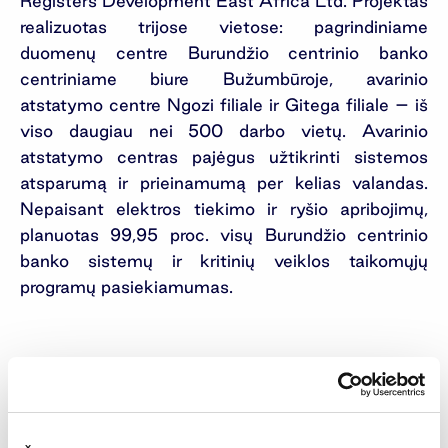
Registers Development East Africa Ltd. Projektas
realizuotas trijose vietose: pagrindiniame
duomenų centre Burundžio centrinio banko
centriniame biure Bužumbūroje, avarinio
atstatymo centre Ngozi filiale ir Gitega filiale – iš
viso daugiau nei 500 darbo vietų. Avarinio
atstatymo centras pajėgus užtikrinti sistemos
atsparumą ir prieinamumą per kelias valandas.
Nepaisant elektros tiekimo ir ryšio apribojimų,
planuotas 99,95 proc. visų Burundžio centrinio
banko sistemų ir kritinių veiklos taikomųjų
programų pasiekiamumas.
Apie UAB BAIP