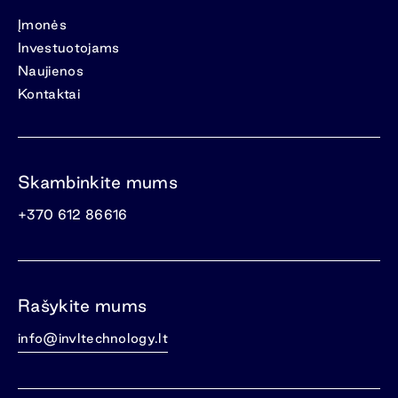
Įmonės
Investuotojams
Naujienos
Kontaktai
Skambinkite mums
+370 612 86616
Rašykite mums
info@invltechnology.lt