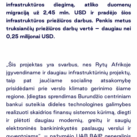
infrastruktūros diegimą, atliko duomenų
migraciją
už 2,45 mln. USD
ir pradėjo šios
infrastruktūros priežiūros darbus. Penkis metus
truksiančių priežiūros darbų vertė – daugiau nei
0,25 milijonai USD.
„Šis projektas yra svarbus, nes Rytų Afrikoje
įgyvendiname ir daugiau infrastruktūrinių projektų,
taip pat jaučiame socialinę atsakomybę
prisidėdami prie verslo klimato gerinimo šiame
regione. Įdiegtas sprendimas Burundžio centriniam
bankui suteikia dideles technologines galimybes
realizuoti skaidrios finansų sistemos kūrimą, diegti
ir plėtoti daugiau modernių, greitų ir saugių
elektroninės bankininkystės paslaugų verslui ir
gyventojams“, – pažymėjo UAB BAIP generalinis