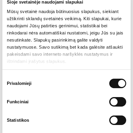
Šioje svetainėje naudojami slapukai
UAB BAIP veikla apima kritinės IT infrastruktūros
Mūsų svetainė naudoja būtinuosius slapukus, siekiant
projektavimą, diegimą ir priežiūrą, duomenų
užtikrinti sklandų svetainės veikimą. Kiti slapukai, kurie
archyvavimo, atstatymo, debesų kompiuterijos ir
naudojami Jūsų patirties gerinimui, statistikai bei
virtualizacijos sprendimus, duomenų bazių ir
rinkodarai nėra automatiškai nustatomi, jeigu Jūs su jais
aplikacijų migraciją. Įmonė teikia stambioms
nesutinkate. Slapukų pasirinkimą galite valdyti
kompanijoms „CopyPrint“, mobiliųjų įrenginių
nustatymuose. Savo sutikimą bet kada galėsite atšaukti
valdymo, pramoninio ir 3D spausdinimo valdomas
pakeisdami savo interneto naršyklės nustatymus ir
paslaugas (managed services). Dirba su
ištrindami įrašytus slapukus.
pasaulinius informacinių technologijų prekių
ženklus valdančiais partneriais, atlieka garantinį ir
Sutikimo
Privalomieji
pogarantinį įrangos aptarnavimą.
pasirinkimas
Funkciniai
UAB BAIP yra valdoma AB „INVL Technology“,
kurios įmonės veikia klasterio pagrindu ir
Statistikos
įgyvendina bendrus projektus daugiau kaip 50-yje