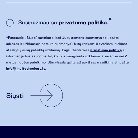
*
Susipažinau su
privatumo politika
.
*Paspaudę „Siųsti“ sutinkate, kad Jūsų asmens duomenys (el. pašto
adresas ir užklausoje pateikti duomenys) būtų renkami ir tvarkomi siekiant
atsakyti į Jūsų pateiktą užklausą. Pagal Bendrovės
privatumo politiką
ši
informacija bus saugoma tol, kol bus išnagrinėta užklausa, ir ne ilgiau nei 2
metus nuo jos pateikimo. Jūs visada galite atšaukti savo sutikimą el. paštu
info@invltechnology.lt
.
Siųsti