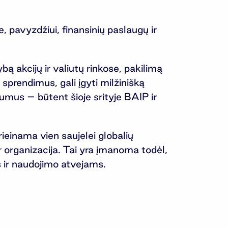
 pavyzdžiui, finansinių paslaugų ir
 akcijų ir valiutų rinkose, pakilimą
 sprendimus, gali įgyti milžinišką
umus – būtent šioje srityje BAIP ir
rieinama vien saujelei globalių
r organizacija. Tai yra įmanoma todėl,
s ir naudojimo atvejams.