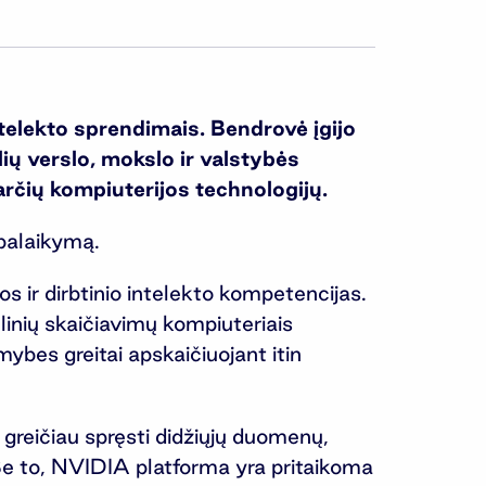
ntelekto sprendimais. Bendrovė įgijo
ių verslo, mokslo ir valstybės
parčių kompiuterijos technologijų.
 palaikymą.
 ir dirbtinio intelekto kompetencijas.
lelinių skaičiavimų kompiuteriais
ybes greitai apskaičiuojant itin
greičiau spręsti didžiųjų duomenų,
. Be to, NVIDIA platforma yra pritaikoma