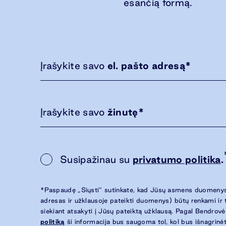
esančią formą.
Įrašykite savo
el. pašto adresą
*
Įrašykite savo
žinutę
*
Susipažinau su
privatumo politika
.
*Paspaudę „Siųsti“ sutinkate, kad Jūsų asmens duomenys
adresas ir užklausoje pateikti duomenys) būtų renkami ir
siekiant atsakyti į Jūsų pateiktą užklausą. Pagal Bendrov
politiką
ši informacija bus saugoma tol, kol bus išnagrinėt