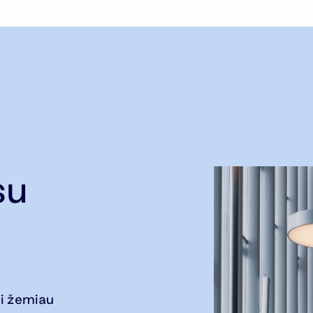
su
i žemiau