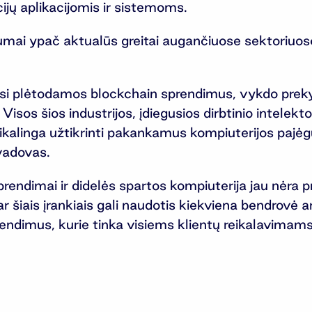
ijų aplikacijomis ir sistemoms.
umai ypač aktualūs greitai augančiuose sektoriuose,
i plėtodamos blockchain sprendimus, vykdo prekybą
sos šios industrijos, įdiegusios dirbtinio intelekto
kalinga užtikrinti pakankamus kompiuterijos pajėg
vadovas.
rendimai ir didelės spartos kompiuterija jau nėra p
r šiais įrankiais gali naudotis kiekviena bendrovė a
endimus, kurie tinka visiems klientų reikalavimam