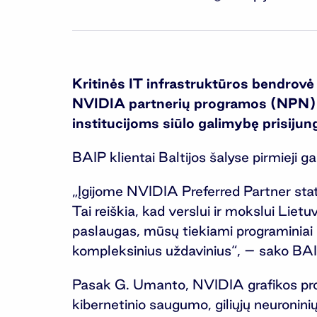
Kritinės IT infrastruktūros bendrovė 
NVIDIA partnerių programos (NPN) Pre
institucijoms siūlo galimybę prisijung
BAIP klientai Baltijos šalyse pirmieji g
„Įgijome NVIDIA Preferred Partner stat
Tai reiškia, kad verslui ir mokslui Lietu
paslaugas, mūsų tiekiami programiniai i
kompleksinius uždavinius“, – sako BAI
Pasak G. Umanto, NVIDIA grafikos proc
kibernetinio saugumo, giliųjų neuronini