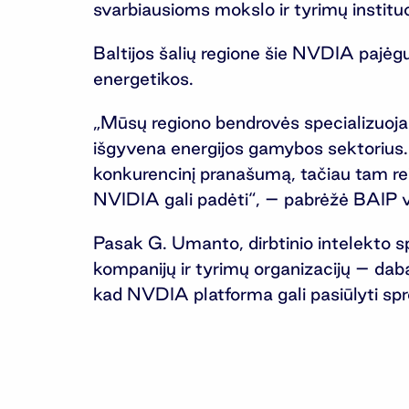
svarbiausioms mokslo ir tyrimų instituc
Baltijos šalių regione šie NVDIA pajėg
energetikos.
„Mūsų regiono bendrovės specializuojas
išgyvena energijos gamybos sektorius. Vi
konkurencinį pranašumą, tačiau tam rei
NVIDIA gali padėti“, – pabrėžė BAIP 
Pasak G. Umanto, dirbtinio intelekto sp
kompanijų ir tyrimų organizacijų – daba
kad NVDIA platforma gali pasiūlyti spr