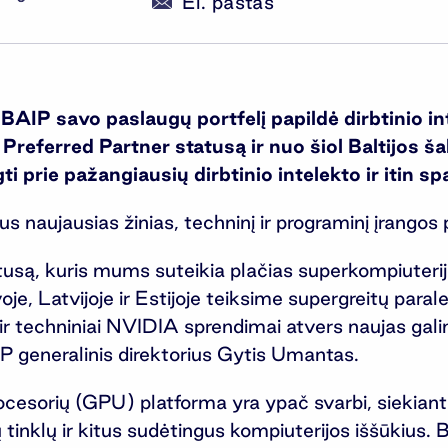
El. paštas
BAIP savo paslaugų portfelį papildė dirbtinio i
ferred Partner statusą ir nuo šiol Baltijos šal
ti prie pažangiausių dirbtinio intelekto ir itin s
aus naujausias žinias, techninį ir programinį įrangos
usą, kuris mums suteikia plačias superkompiuterijos
voje, Latvijoje ir Estijoje teiksime supergreitų para
r techniniai NVIDIA sprendimai atvers naujas galim
P generalinis direktorius Gytis Umantas.
esorių (GPU) platforma yra ypač svarbi, siekiant 
ų tinklų ir kitus sudėtingus kompiuterijos iššūkius