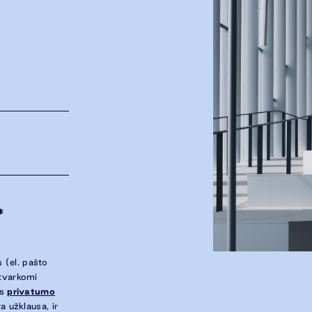
*
 (el. pašto
 tvarkomi
ės
privatumo
a užklausa, ir