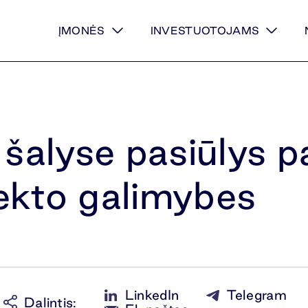
ĮMONĖS
INVESTUOTOJAMS
 šalyse pasiūlys pa
elekto galimybes
LinkedIn
Telegram
Dalintis
: