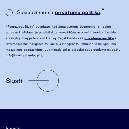
*
Susipažinau su
privatumo politika
.
*Paspaudę „Siųsti“ sutinkate, kad Jūsų asmens duomenys (el. pašto
adresas ir užklausoje pateikti duomenys) būtų renkami ir tvarkomi siekiant
atsakyti į Jūsų pateiktą užklausą. Pagal Bendrovės
privatumo politiką
ši
informacija bus saugoma tol, kol bus išnagrinėta užklausa, ir ne ilgiau nei 2
metus nuo jos pateikimo. Jūs visada galite atšaukti savo sutikimą el. paštu
info@invltechnology.lt
.
Siųsti
Įmonės