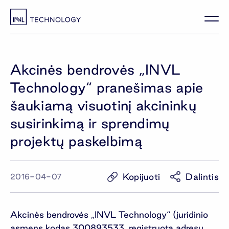
Akcinės bendrovės „INVL
Technology“ pranešimas apie
šaukiamą visuotinį akcininkų
susirinkimą ir sprendimų
projektų paskelbimą
Kopijuoti
Dalintis
2016-04-07
Akcinės bendrovės „INVL Technology“ (juridinio
asmens kodas 300893533, registruota adresu