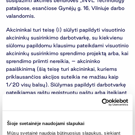
susipažinti akcinės bendrovės „INVL Technology“
patalpose, esančiose Gynėjų g. 16, Vilniuje darbo
valandomis.
Akcininkai turi teisę (i) siūlyti papildyti visuotinio
akcininkų susirinkimo darbotvarkę, su kiekvienu
siūlomu papildomu klausimu pateikdami visuotinio
akcininkų susirinkimo sprendimo projektą arba, kai
sprendimo priimti nereikia, – akcininko
paaiškinimą (šią teisę turi akcininkai, kuriems
priklausančios akcijos suteikia ne mažiau kaip
1/20 visų balsų). Siūlymas papildyti darbotvarkę
pateikiamas raštu registruotu paštu arba įteikiant
pasirašytinai. Darbotvarkė papildoma, jeigu
siūlymas gaunamas ne vėliau kaip likus 14 dienų
iki visuotinio akcininkų susirinkimo; (ii) siūlyti
sprendimų projektus dėl klausimų, kurie yra
Šioje svetainėje naudojami slapukai
įtraukti ar bus įtraukti į visuotinio akcininkų
Mūsų svetainė naudoja būtinuosius slapukus, siekiant