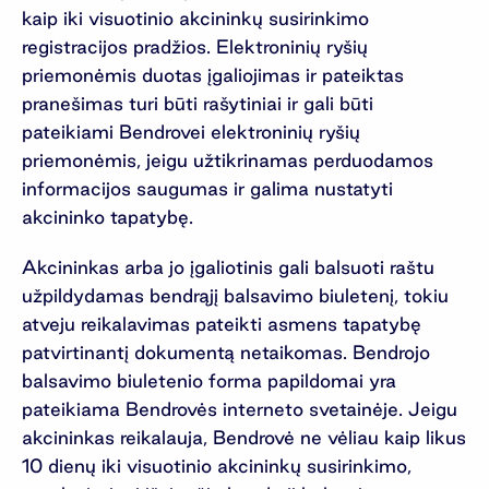
kaip iki visuotinio akcininkų susirinkimo
registracijos pradžios. Elektroninių ryšių
priemonėmis duotas įgaliojimas ir pateiktas
pranešimas turi būti rašytiniai ir gali būti
pateikiami Bendrovei elektroninių ryšių
priemonėmis, jeigu užtikrinamas perduodamos
informacijos saugumas ir galima nustatyti
akcininko tapatybę.
Akcininkas arba jo įgaliotinis gali balsuoti raštu
užpildydamas bendrąjį balsavimo biuletenį, tokiu
atveju reikalavimas pateikti asmens tapatybę
patvirtinantį dokumentą netaikomas. Bendrojo
balsavimo biuletenio forma papildomai yra
pateikiama Bendrovės interneto svetainėje. Jeigu
akcininkas reikalauja, Bendrovė ne vėliau kaip likus
10 dienų iki visuotinio akcininkų susirinkimo,