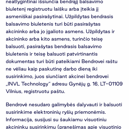
neatlygintinai išsiunčia bendrąjį balsavimo
biuletenį registruotu laišku arba įteikia jį
asmeniškai pasirašytinai. Užpildytas bendrasis
balsavimo biuletenis turi būti pasirašytas
akcininko arba jo įgalioto asmens. Užpildytas ir
akcininko arba kito asmens, turinčio teisę
balsuoti, pasirašytas bendrasis balsavimo
biuletenis ir teisę balsuoti patvirtinantis
dokumentas turi būti pateikiami Bendrovei raštu
ne vėliau kaip paskutinę darbo dieną iki
susirinkimo, juos siunčiant akcinei bendrovei
„INVL Technology“ adresu Gynėjų g. 16, LT-01109
Vilnius, registruotu paštu.
Bendrovė nesudaro galimybės dalyvauti ir balsuoti
susirinkime elektroninių ryšių priemonėmis.
Informacija, susijusi su šaukiamu visuotiniu
akcininkų susirinkimu (pranešimas apie visuotinio