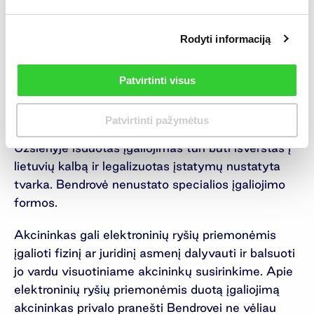
balsuoti jo vardu visuotiniame akcininkų
susirinkime. Visuotiniame akcininkų susirinkime
įgaliotinis turi tokias pačias teises, kokias turėtų
Rodyti informaciją
jo atstovaujamas akcininkas. Įgalioti asmenys turi
turėti asmens tapatybę patvirtinantį dokumentą ir
Patvirtinti visus
įstatymų nustatyta tvarka patvirtintą įgaliojimą,
kurį turi pateiki ne vėliau kaip iki visuotinio
Patvirtinti pažymėtus
akcininkų susirinkimo registracijos pradžios.
Užsienyje išduotas įgaliojimas turi būti išverstas į
lietuvių kalbą ir legalizuotas įstatymų nustatyta
tvarka. Bendrovė nenustato specialios įgaliojimo
formos.
Akcininkas gali elektroninių ryšių priemonėmis
įgalioti fizinį ar juridinį asmenį dalyvauti ir balsuoti
jo vardu visuotiniame akcininkų susirinkime. Apie
elektroninių ryšių priemonėmis duotą įgaliojimą
akcininkas privalo pranešti Bendrovei ne vėliau