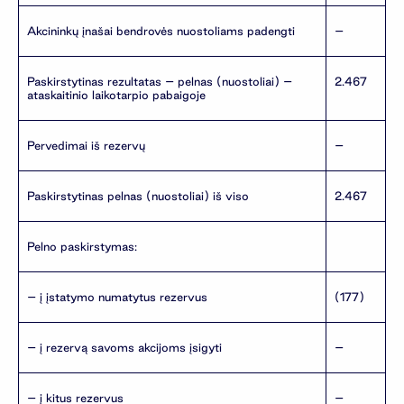
Akcininkų įnašai bendrovės nuostoliams padengti
–
Paskirstytinas rezultatas – pelnas (nuostoliai) –
2.467
ataskaitinio laikotarpio pabaigoje
Pervedimai iš rezervų
–
Paskirstytinas pelnas (nuostoliai) iš viso
2.467
Pelno paskirstymas:
– į įstatymo numatytus rezervus
(177)
– į rezervą savoms akcijoms įsigyti
–
– į kitus rezervus
–