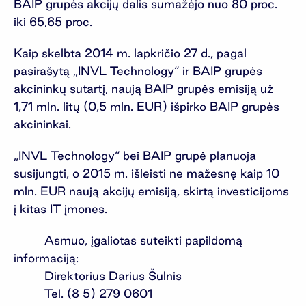
BAIP grupės akcijų dalis sumažėjo nuo 80 proc.
iki 65,65 proc.
Kaip skelbta 2014 m. lapkričio 27 d., pagal
pasirašytą „INVL Technology“ ir BAIP grupės
akcininkų sutartį, naują BAIP grupės emisiją už
1,71 mln. litų (0,5 mln. EUR) išpirko BAIP grupės
akcininkai.
„INVL Technology“ bei BAIP grupė planuoja
susijungti, o 2015 m. išleisti ne mažesnę kaip 10
mln. EUR naują akcijų emisiją, skirtą investicijoms
į kitas IT įmones.
Asmuo, įgaliotas suteikti papildomą
informaciją:
Direktorius Darius Šulnis
Tel. (8 5) 279 0601