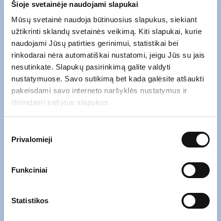
Šioje svetainėje naudojami slapukai
Mūsų svetainė naudoja būtinuosius slapukus, siekiant
užtikrinti sklandų svetainės veikimą. Kiti slapukai, kurie
naudojami Jūsų patirties gerinimui, statistikai bei
rinkodarai nėra automatiškai nustatomi, jeigu Jūs su jais
nesutinkate. Slapukų pasirinkimą galite valdyti
nustatymuose. Savo sutikimą bet kada galėsite atšaukti
pakeisdami savo interneto naršyklės nustatymus ir
ištrindami įrašytus slapukus.
Atsiųskite mums el. laišką naudodami
Sutikimo
žemiau esančią formą.
Privalomieji
pasirinkimas
Įrašykite savo
el. pašto adresą
*
Funkciniai
Statistikos
Įrašykite savo
žinutę
*