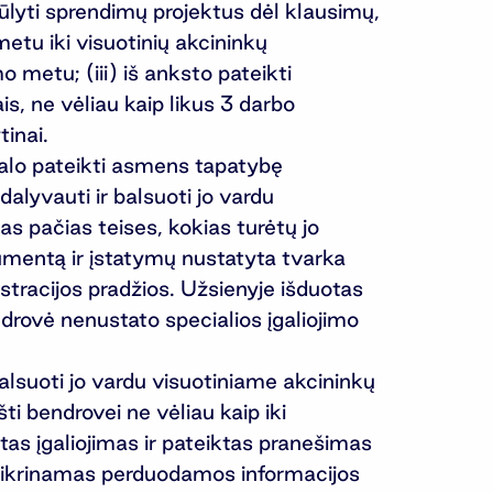
iūlyti sprendimų projektus dėl klausimų,
metu iki visuotinių akcininkų
o metu; (iii) iš anksto pateikti
s, ne vėliau kaip likus 3 darbo
tinai.
ivalo pateikti asmens tapatybę
dalyvauti ir balsuoti jo vardu
as pačias teises, kokias turėtų jo
umentą ir įstatymų nustatyta tvarka
gistracijos pradžios. Užsienyje išduotas
endrovė nenustato specialios įgaliojimo
 balsuoti jo vardu visuotiniame akcininkų
ti bendrovei ne vėliau kaip iki
tas įgaliojimas ir pateiktas pranešimas
 užtikrinamas perduodamos informacijos