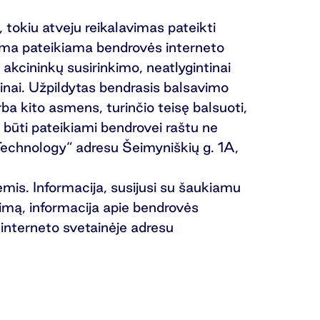
, tokiu atveju reikalavimas pateikti
rma pateikiama bendrovės interneto
o akcininkų susirinkimo, neatlygintinai
ytinai. Užpildytas bendrasis balsavimo
rba kito asmens, turinčio teisę balsuoti,
 būti pateikiami bendrovei raštu ne
 Technology“ adresu Šeimyniškių g. 1A,
mis. Informacija, susijusi su šaukiamu
kimą, informacija apie bendrovės
 interneto svetainėje adresu