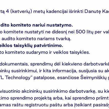
ą 4 (ketverių) metų kadencijai išrinkti Danutę Ka
dito komiteto nariui nustatymo.
komitete nustatyti ne didesnį nei 500 litų per va
o audito komiteto nariams tvarką.
iklos taisyklių patvirtinimo.
o komiteto sudarymo ir veiklos taisykles.
s dokumentais, sprendimų dėl kiekvieno darbotvark
ninkų susirinkimui, ir kita informacija, susijusia su 
VL Technology“ patalpose, esančiose Šeimyniškių g
dyti visuotinio akcininkų susirinkimo darbotvarkę, s
kimo sprendimo projektą arba, kai sprendimo priimti
amas raštu registruotu paštu arba įteikiant pasiraš