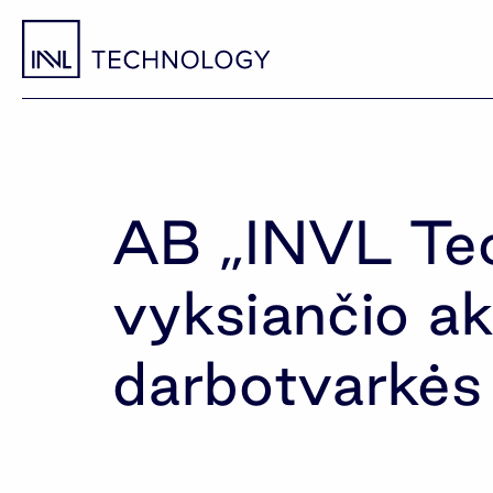
AB „INVL Te
vyksiančio ak
darbotvarkės