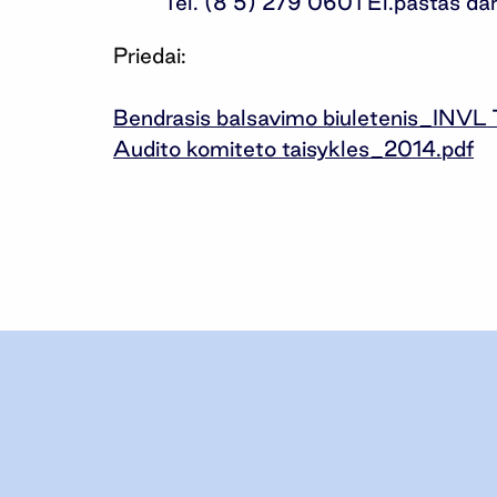
Tel. (8 5) 279 0601 El.paštas
da
Priedai:
Bendrasis balsavimo biuletenis_INVL 
Audito komiteto taisykles_2014.pdf