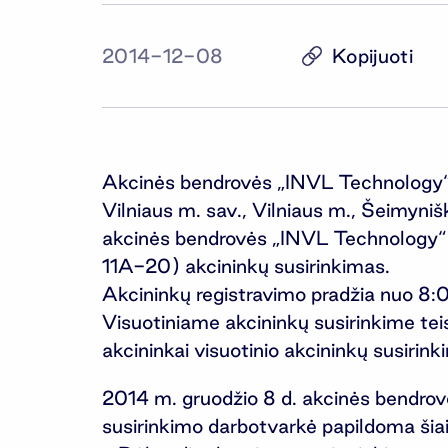
Kopijuoti
2014-12-08
Akcinės bendrovės „INVL Technology“ v
Vilniaus m. sav., Vilniaus m., Šeimyniš
akcinės bendrovės „INVL Technology“ (
11A-20) akcininkų susirinkimas.
Akcininkų registravimo pradžia nuo 8:0
Visuotiniame akcininkų susirinkime tei
akcininkai visuotinio akcininkų susirin
2014 m. gruodžio 8 d. akcinės bendro
susirinkimo darbotvarkė papildoma šiai