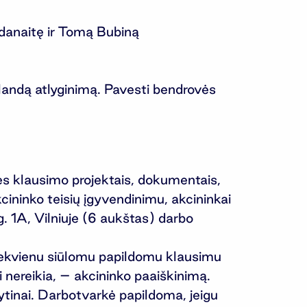
danaitę ir Tomą Bubiną
landą atlyginimą. Pavesti bendrovės
ės klausimo projektais, dokumentais,
akcininko teisių įgyvendinimu, akcininkai
. 1A, Vilniuje (6 aukštas) darbo
u kiekvienu siūlomu papildomu klausimu
 nereikia, – akcininko paaiškinimą.
ytinai. Darbotvarkė papildoma, jeigu