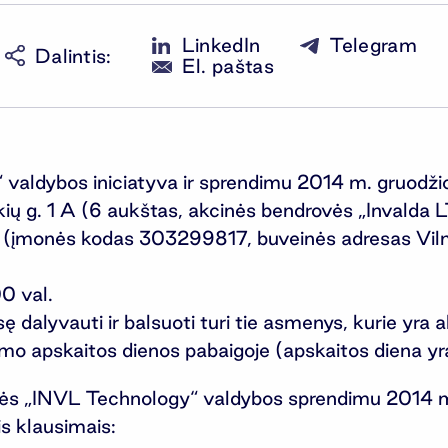
LinkedIn
Telegram
Dalintis
:
El. paštas
aldybos iniciatyva ir sprendimu 2014 m. gruodžio 
kių g. 1 A (6 aukštas, akcinės bendrovės „Invalda 
įmonės kodas 303299817, buveinės adresas Vilniau
0 val.
sę dalyvauti ir balsuoti turi tie asmenys, kurie y
kimo apskaitos dienos pabaigoje (apskaitos diena yr
vės „INVL Technology“ valdybos sprendimu 2014 m.
s klausimais: