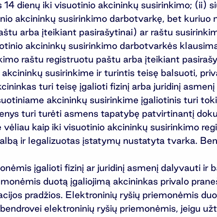
4 dienų iki visuotinio akcininkų susirinkimo; (ii) s
otinio akcininkų susirinkimo darbotvarkę, bet kuriuo 
štu arba įteikiant pasirašytinai) ar raštu susirinkim
otinio akcininkų susirinkimo darbotvarkės klausimai
kimo raštu registruotu paštu arba įteikiant pasirašy
akcininkų susirinkime ir turintis teisę balsuoti, pr
inkas turi teisę įgalioti fizinį arba juridinį asmenį 
otiniame akcininkų susirinkime įgaliotinis turi toki
enys turi turėti asmens tapatybę patvirtinantį dok
 ne vėliau kaip iki visuotinio akcininkų susirinkimo re
ių kalbą ir legalizuotas įstatymų nustatyta tvarka. B
nėmis įgalioti fizinį ar juridinį asmenį dalyvauti ir
emonėmis duotą įgaliojimą akcininkas privalo praneš
racijos pradžios. Elektroninių ryšių priemonėmis duo
iami bendrovei elektroninių ryšių priemonėmis, jeigu