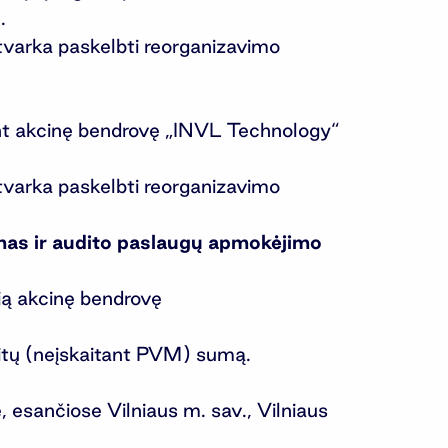
.
tvarka paskelbti reorganizavimo
ant akcinę bendrovę „INVL Technology“
tvarka paskelbti reorganizavimo
kimas ir audito paslaugų apmokėjimo
ąją akcinę bendrovę
litų (neįskaitant PVM) sumą.
, esančiose Vilniaus m. sav., Vilniaus