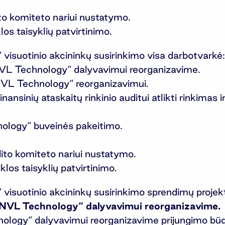
o komiteto nariui nustatymo.
os taisyklių patvirtinimo.
isuotinio akcininkų susirinkimo visa darbotvarkė:
NVL Technology“ dalyvavimui reorganizavime.
NVL Technology“ reorganizavimui.
ansinių ataskaitų rinkinio auditui atlikti rinkimas
ology“ buveinės pakeitimo.
to komiteto nariui nustatymo.
los taisyklių patvirtinimo.
isuotinio akcininkų susirinkimo sprendimų projekt
„INVL Technology“ dalyvavimui reorganizavime.
ology“ dalyvavimui reorganizavime prijungimo būdu