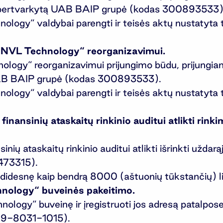
 pertvarkytą UAB BAIP grupė (kodas 300893533)
logy“ valdybai parengti ir teisės aktų nustatyta 
„INVL Technology“ reorganizavimui.
nology“ reorganizavimui prijungimo būdu, prijungi
 UAB BAIP grupė (kodas 300893533).
logy“ valdybai parengti ir teisės aktų nustatyta 
inansinių ataskaitų rinkinio auditui atlikti rin
ių ataskaitų rinkinio auditui atlikti išrinkti uždar
473315).
 didesnę kaip bendrą 8000 (aštuonių tūkstančių) 
hnology“ buveinės pakeitimo.
logy“ buveinę ir įregistruoti jos adresą patalpose
1399-8031-1015).