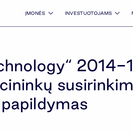
ĮMONĖS
INVESTUOTOJAMS
chnology“ 2014-
cininkų susirinki
 papildymas