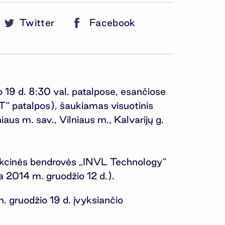
Twitter
Facebook
19 d. 8:30 val. patalpose, esančiose
LT“ patalpos), šaukiamas visuotinis
s m. sav., Vilniaus m., Kalvarijų g.
ra akcinės bendrovės „INVL Technology“
a 2014 m. gruodžio 12 d.).
 gruodžio 19 d. įvyksiančio