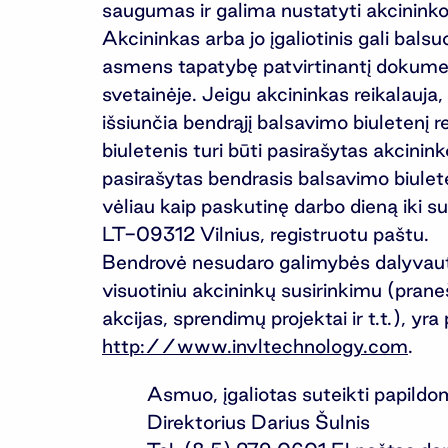
saugumas ir galima nustatyti akcininko
Akcininkas arba jo įgaliotinis gali bals
asmens tapatybę patvirtinantį dokume
svetainėje. Jeigu akcininkas reikalauja,
išsiunčia bendrąjį balsavimo biuletenį r
biuletenis turi būti pasirašytas akcinin
pasirašytas bendrasis balsavimo biulete
vėliau kaip paskutinę darbo dieną iki 
LT-09312 Vilnius, registruotu paštu.
Bendrovė nesudaro galimybės dalyvauti 
visuotiniu akcininkų susirinkimu (pran
akcijas, sprendimų projektai ir t.t.), 
http://www.invltechnology.com
.
Asmuo, įgaliotas suteikti papildomą
Direktorius Darius Šulnis