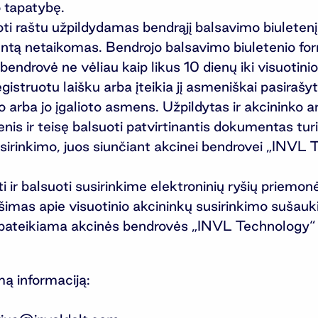
 tapatybę.
uoti raštu užpildydamas bendrąjį balsavimo biuletenį
ntą netaikomas. Bendrojo balsavimo biuletenio fo
 bendrovė ne vėliau kaip likus 10 dienų iki visuotini
egistruotu laišku arba įteikia jį asmeniškai pasiraš
ko arba jo įgalioto asmens. Užpildytas ir akcininko a
nis ir teisę balsuoti patvirtinantis dokumentas turi
susirinkimo, juos siunčiant akcinei bendrovei „INVL
ir balsuoti susirinkime elektroninių ryšių priemonė
ešimas apie visuotinio akcininkų susirinkimo sušau
yra pateikiama akcinės bendrovės „INVL Technology“
 informaciją: