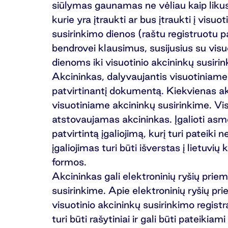
siūlymas gaunamas ne vėliau kaip likus 1
kurie yra įtraukti ar bus įtraukti į visu
susirinkimo dienos (raštu registruotu pa
bendrovei klausimus, susijusius su visu
dienoms iki visuotinio akcininkų susirin
Akcininkas, dalyvaujantis visuotiniame 
patvirtinantį dokumentą. Kiekvienas akcin
visuotiniame akcininkų susirinkime. Visu
atstovaujamas akcininkas. Įgalioti asm
patvirtintą įgaliojimą, kurį turi pateiki
įgaliojimas turi būti išverstas į lietuv
formos.
Akcininkas gali elektroninių ryšių priemo
susirinkime. Apie elektroninių ryšių pri
visuotinio akcininkų susirinkimo regist
turi būti rašytiniai ir gali būti pateik