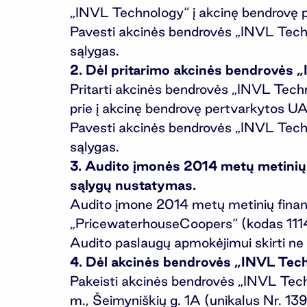
„INVL Technology“ į akcinę bendrovę
Pavesti akcinės bendrovės „INVL Techno
sąlygas.
2. Dėl pritarimo akcinės bendrovės 
Pritarti akcinės bendrovės „INVL Tech
prie į akcinę bendrovę pertvarkytos
Pavesti akcinės bendrovės „INVL Techno
sąlygas.
3. Audito įmonės 2014 metų metinių f
sąlygų nustatymas.
Audito įmone 2014 metų metinių finansin
„PricewaterhouseCoopers“ (kodas 111
Audito paslaugų apmokėjimui skirti ne
4. Dėl akcinės bendrovės „INVL Tec
Pakeisti akcinės bendrovės „INVL Techno
m., Šeimyniškių g. 1A (unikalus Nr. 