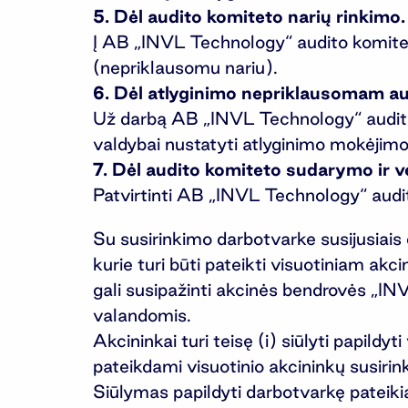
5. Dėl audito komiteto narių rinkimo.
Į AB „INVL Technology“ audito komitet
(nepriklausomu nariu).
6. Dėl atlyginimo nepriklausomam au
Už darbą AB „INVL Technology“ audito 
valdybai nustatyti atlyginimo mokėjim
7. Dėl audito komiteto sudarymo ir ve
Patvirtinti AB „INVL Technology“ audit
Su susirinkimo darbotvarke susijusiai
kurie turi būti pateikti visuotiniam akci
gali susipažinti akcinės bendrovės „IN
valandomis.
Akcininkai turi teisę (i) siūlyti papil
pateikdami visuotinio akcininkų susirin
Siūlymas papildyti darbotvarkę pateiki