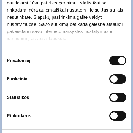
naudojami Jūsų patirties gerinimui, statistikai bei
rinkodarai nėra automatiškai nustatomi, jeigu Jūs su jais
nesutinkate. Slapukų pasirinkimą galite valdyti
nustatymuose. Savo sutikimą bet kada galėsite atšaukti
Atsiųskite mums el. laišką naudodami
pakeisdami savo interneto naršyklės nustatymus ir
žemiau esančią formą.
ištrindami įrašytus slapukus.
Įrašykite savo
el. pašto adresą
*
Sutikimo
Privalomieji
pasirinkimas
Funkciniai
Įrašykite savo
žinutę
*
Statistikos
*
Susipažinau su
privatumo politika
.
Rinkodaros
*Paspaudę „Siųsti“ sutinkate, kad Jūsų asmens duomenys (el. pašto
adresas ir užklausoje pateikti duomenys) būtų renkami ir tvarkomi siekiant