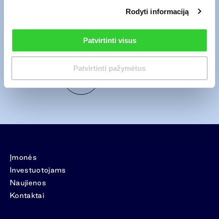
atsakyti į Jūsų pateiktą užklausą. Pagal Bendrovės
privatumo politiką
ši
Rodyti informaciją
informacija bus saugoma tol, kol bus išnagrinėta užklausa, ir ne ilgiau nei 2
metus nuo jos pateikimo. Jūs visada galite atšaukti savo sutikimą el. paštu
info@invltechnology.lt
.
Patvirtinti visus
Patvirtinti pažymėtus
Siųsti
Įmonės
Investuotojams
Naujienos
Kontaktai