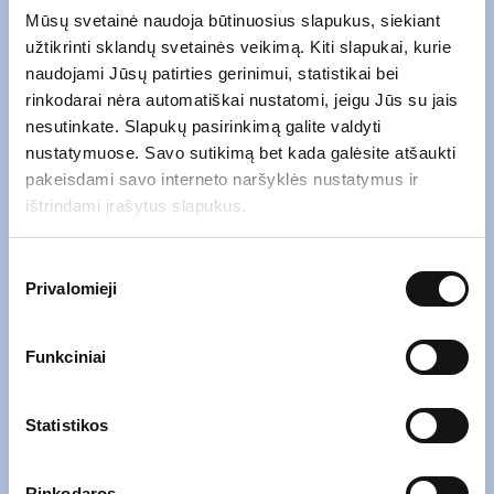
Mūsų svetainė naudoja būtinuosius slapukus, siekiant
užtikrinti sklandų svetainės veikimą. Kiti slapukai, kurie
naudojami Jūsų patirties gerinimui, statistikai bei
rinkodarai nėra automatiškai nustatomi, jeigu Jūs su jais
nesutinkate. Slapukų pasirinkimą galite valdyti
nustatymuose. Savo sutikimą bet kada galėsite atšaukti
pakeisdami savo interneto naršyklės nustatymus ir
ištrindami įrašytus slapukus.
Atsiųskite mums el. laišką naudodami
žemiau esančią formą.
Sutikimo
Privalomieji
pasirinkimas
Įrašykite savo
el. pašto adresą
*
Funkciniai
Statistikos
Įrašykite savo
žinutę
*
Rinkodaros