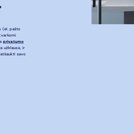
*
 (el. pašto
 tvarkomi
ės
privatumo
a užklausa, ir
 atšaukti savo