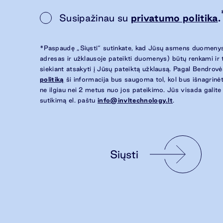
Susipažinau su
privatumo politika
.
*Paspaudę „Siųsti“ sutinkate, kad Jūsų asmens duomenys
adresas ir užklausoje pateikti duomenys) būtų renkami ir
siekiant atsakyti į Jūsų pateiktą užklausą. Pagal Bendrov
politiką
ši informacija bus saugoma tol, kol bus išnagrinėt
ne ilgiau nei 2 metus nuo jos pateikimo. Jūs visada galite
sutikimą el. paštu
info@invltechnology.lt
.
Siųsti