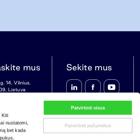
askite mus
Sekite mus
g. 14, Vilnius,
09, Lietuva
Patvirtinti visus
Kiti
kai nustatomi,
Patvirtinti pažymėtus
imą bet kada
apukus.