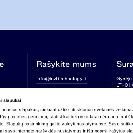
e
Rašykite mums
Sur
info@invltechnology.lt
Gynėjų 
LT-011
i slapukai
nuosius slapukus, siekiant užtikrinti sklandų svetainės veikimą. 
ūsų patirties gerinimui, statistikai bei rinkodarai nėra automatiš
ate. Slapukų pasirinkimą galite valdyti nustatymuose. Savo sutik
mi savo interneto naršyklės nustatymus ir ištrindami įrašytus sl