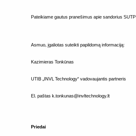
Pateikiame gautus pranešimus apie sandorius SUTPK
Asmuo, įgaliotas suteikti papildomą informaciją:
Kazimieras Tonkūnas
UTIB „INVL Technology“ vadovaujantis partneris
El. paštas
k.tonkunas@invltechnology.lt
Priedai