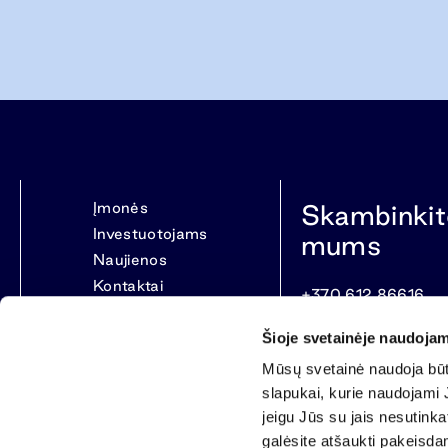
Įmonės
Skambinkit
Investuotojams
mums
Naujienos
Kontaktai
+370 612 86616
Šioje svetainėje naudojam
Mūsų svetainė naudoja būti
slapukai, kurie naudojami J
jeigu Jūs su jais nesutink
galėsite atšaukti pakeisda