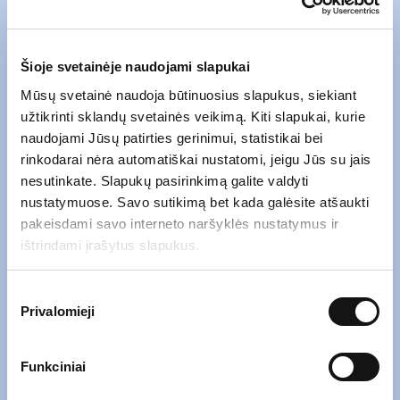
Šioje svetainėje naudojami slapukai
Mūsų svetainė naudoja būtinuosius slapukus, siekiant
užtikrinti sklandų svetainės veikimą. Kiti slapukai, kurie
naudojami Jūsų patirties gerinimui, statistikai bei
rinkodarai nėra automatiškai nustatomi, jeigu Jūs su jais
nesutinkate. Slapukų pasirinkimą galite valdyti
nustatymuose. Savo sutikimą bet kada galėsite atšaukti
pakeisdami savo interneto naršyklės nustatymus ir
ištrindami įrašytus slapukus.
Sutikimo
Privalomieji
pasirinkimas
Atsiųskite mums el. laišką naudodami
žemiau esančią formą.
Funkciniai