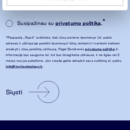
*
Susipažinau su
privatumo politika
.
*Paspaudę „Siųsti“ sutinkate, kad Jūsų asmens duomenys (el. pašto
adresas ir užklausoje pateikti duomenys) būtų renkami ir tvarkomi siekiant
atsakyti į Jūsų pateiktą užklausą. Pagal Bendrovės
privatumo politiką
ši
informacija bus saugoma tol, kol bus išnagrinėta užklausa, ir ne ilgiau nei 2
metus nuo jos pateikimo. Jūs visada galite atšaukti savo sutikimą el. paštu
info@invltechnology.lt
.
Siųsti