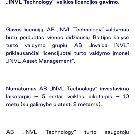
„INVL Technology“ veiklos licencijos gavimo.
Gavus licenciją, AB „INVL Technology“ valdymas
būtų perduotas vienos didžiausių Baltijos šalyse
turto valdymo grupių AB „Invalda INVL“
priklausančiai licencijuotai turto valdymo įmonei
„INVL Asset Management“.
Numatomas AB „INVL Technology“ investavimo
laikotarpis – 5 metai, veiklos laikotarpis – 10
metų (su galimybe pratęsti 2 metams).
AB „INVL Technology“ turto saugotoju