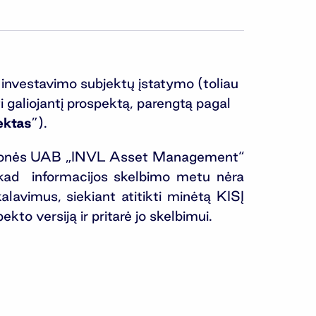
o investavimo subjektų įstatymo (toliau
i galiojantį prospektą, parengtą pagal
ektas
”).
 įmonės UAB „INVL Asset Management“
, kad informacijos skelbimo metu nėra
kalavimus, siekiant atitikti minėtą KISĮ
o versiją ir pritarė jo skelbimui.