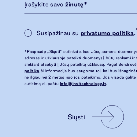
Įrašykite savo
žinutę
*
Susipažinau su
privatumo politika
.
*Paspaudę „Siųsti“ sutinkate, kad Jūsų asmens duomenys
adresas ir užklausoje pateikti duomenys) būtų renkami ir
siekiant atsakyti į Jūsų pateiktą užklausą. Pagal Bendrov
politiką
ši informacija bus saugoma tol, kol bus išnagrinėt
ne ilgiau nei 2 metus nuo jos pateikimo. Jūs visada galite
sutikimą el. paštu
info@invltechnology.lt
.
Siųsti