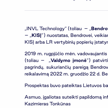
„INVL Technology“ (toliau – „
Bendro
– „
KISĮ
”) nuostatas, Bendrovei, veikia
KISĮ arba LR vertybinių popierių įstaty
2019 m. rugpjūčio mėn. vadovaujant
(toliau – „
Valdymo įmonė
“) patvir
pagrindų, sukuriančių pareigą Bendrovei
reikalavimą 2022 m. gruodžio 22 d. Ben
Prospektas buvo pateiktas Lietuvos ban
Asmuo, įgaliotas suteikti papildomą in
Kazimieras Tonkūnas