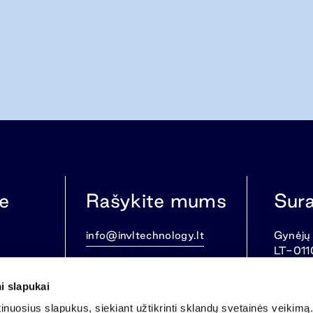
e
Rašykite mums
Sur
info@invltechnology.lt
Gynėjų 
LT-011
i slapukai
nuosius slapukus, siekiant užtikrinti sklandų svetainės veikimą. 