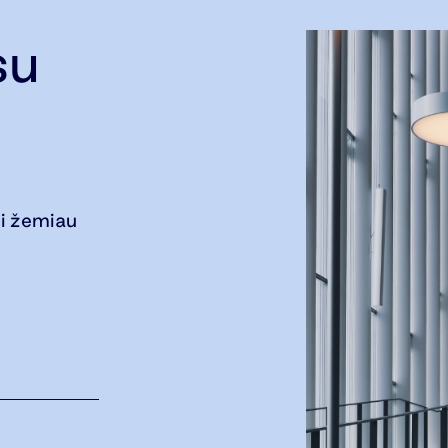
su
i žemiau