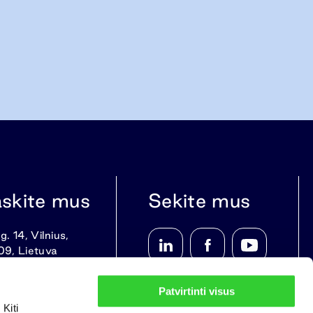
askite mus
Sekite mus
g. 14, Vilnius,
09, Lietuva
Patvirtinti visus
Kiti