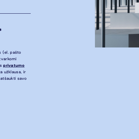
*
 (el. pašto
 tvarkomi
ės
privatumo
a užklausa, ir
 atšaukti savo