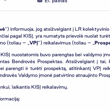
El. paštas
vė
“) informuoja, jog atsižvelgiant į LR kolektyvini
nčiai pagal KISĮ, yra numatyta prievolė nuolat turėt
mo (toliau – „
VPĮ
”) reikalavimus (toliau – „
Prosp
is KISĮ nuostatomis buvo parengtas bei valdymo
tintas Bendrovės Prospektas. Atsižvelgiant į tai
 parengti ir turėti prospektą, atitinkantį VPĮ rei
drovės Valdymo įmonė patvirtino atnaujinto Prospekt
kui, laikantis KISĮ reikalavimų.
formaciją: