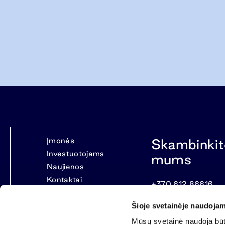
Įmonės
Skambinkit
Investuotojams
mums
Naujienos
Kontaktai
+370 612 86616
Šioje svetainėje naudojam
Mūsų svetainė naudoja būti