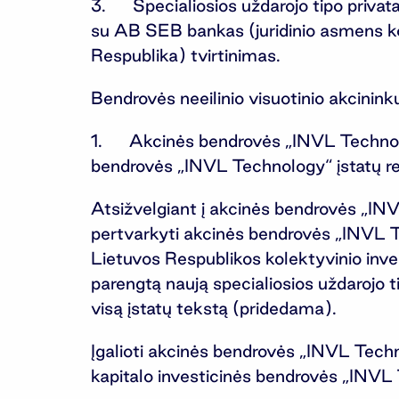
3. Specialiosios uždarojo tipo privat
su AB SEB bankas (juridinio asmens ko
Respublika) tvirtinimas.
Bendrovės neeilinio visuotinio akcinink
1. Akcinės bendrovės „INVL Technology“
bendrovės „INVL Technology“ įstatų re
Atsižvelgiant į akcinės bendrovės „IN
pertvarkyti akcinės bendrovės „INVL Tec
Lietuvos Respublikos kolektyvinio inv
parengtą naują specialiosios uždarojo t
visą įstatų tekstą (pridedama).
Įgalioti akcinės bendrovės „INVL Techn
kapitalo investicinės bendrovės „INVL 