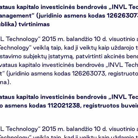
ataus kapitalo investicinės bendrovės „INVL Te
agement“ (juridinio asmens kodas 126263073,
blika) tvirtinimas
VL Technology“ 2015 m. balandžio 10 d. visuotinio
hnology“ veiklą taip, kad ji veiktų kaip uždarojo 
estavimo subjektų įstatymą, patvirtinti akcinės b
rivataus kapitalo investicinės bendrovės „INVL Te
juridinio asmens kodas 126263073, registruotos
ma).
ataus kapitalo investicinės bendrovės „INVL T
io asmens kodas 112021238, registruotos buvein
VL Technology“ 2015 m. balandžio 10 d. visuotinio
hnology“ veiklą taip, kad ji veiktų kaip uždarojo 