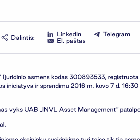
LinkedIn
Telegram
Dalintis
:
El. paštas
juridinio asmens kodas 300893533, registruota ad
s iniciatyva ir sprendimu 2016 m. kovo 7 d. 16:30
nkimas vyks UAB „INVL Asset Management“ patalpos
al.
iniame akcininkų susirinkime turi teisę tik tie asmen