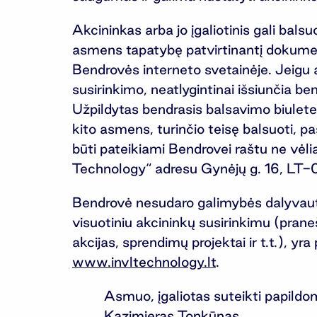
Akcininkas arba jo įgaliotinis gali bals
asmens tapatybę patvirtinantį dokume
Bendrovės interneto svetainėje. Jeigu a
susirinkimo, neatlygintinai išsiunčia ben
Užpildytas bendrasis balsavimo biuleten
kito asmens, turinčio teisę balsuoti, p
būti pateikiami Bendrovei raštu ne vėli
Technology“ adresu Gynėjų g. 16, LT-01
Bendrovė nesudaro galimybės dalyvauti 
visuotiniu akcininkų susirinkimu (pran
akcijas, sprendimų projektai ir t.t.), 
www.invltechnology.lt
.
Asmuo, įgaliotas suteikti papildomą
Kazimieras Tonkūnas