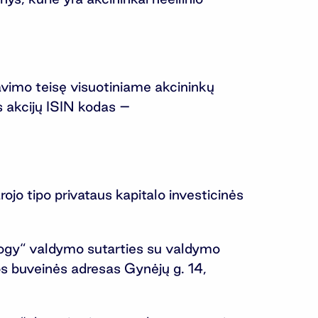
avimo teisę visuotiniame akcininkų
ės akcijų ISIN kodas –
jo tipo privataus kapitalo investicinės
logy“ valdymo sutarties su valdymo
 buveinės adresas Gynėjų g. 14,