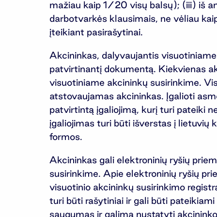
mažiau kaip 1/20 visų balsų); (iii) iš 
darbotvarkės klausimais, ne vėliau kaip
įteikiant pasirašytinai.
Akcininkas, dalyvaujantis visuotiniame 
patvirtinantį dokumentą. Kiekvienas akcin
visuotiniame akcininkų susirinkime. Visu
atstovaujamas akcininkas. Įgalioti asm
patvirtintą įgaliojimą, kurį turi pateiki
įgaliojimas turi būti išverstas į lietuv
formos.
Akcininkas gali elektroninių ryšių priemo
susirinkime. Apie elektroninių ryšių pr
visuotinio akcininkų susirinkimo regist
turi būti rašytiniai ir gali būti pateik
saugumas ir galima nustatyti akcininko