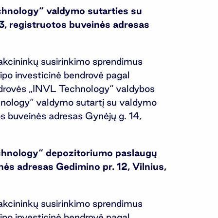
chnology“ valdymo sutarties su
 registruotos buveinės adresas
 akcininkų susirinkimo sprendimus
tipo investicinė bendrovė pagal
endrovės „INVL Technology“ valdybos
chnology“ valdymo sutartį su valdymo
 buveinės adresas Gynėjų g. 14,
echnology“ depozitoriumo paslaugų
ės adresas Gedimino pr. 12, Vilnius,
 akcininkų susirinkimo sprendimus
tipo investicinė bendrovė pagal