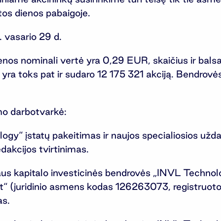
tos dienos pabaigoje.
 vasario 29 d.
enos nominali vertė yra 0,29 EUR, skaičius ir bals
s yra toks pat ir sudaro 12 175 321 akciją. Bendrov
imo darbotvarkė:
 įstatų pakeitimas ir naujos specialiosios uždaro
akcijos tvirtinimas.
aus kapitalo investicinės bendrovės „INVL Techno
juridinio asmens kodas 126263073, registruotos
as.