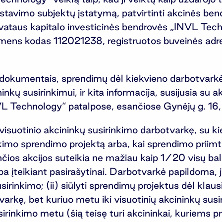
estavimo subjektų įstatymą, patvirtinti akcinės b
rivataus kapitalo investicinės bendrovės „INVL Te
smens kodas 112021238, registruotos buveinės adres
s dokumentais, sprendimų dėl kiekvieno darbotvark
ninkų susirinkimui, ir kita informacija, susijusia su 
VL Technology“ patalpose, esančiose Gynėjų g. 16,
dyti visuotinio akcininkų susirinkimo darbotvarkę, s
kimo sprendimo projektą arba, kai sprendimo priimti
ančios akcijos suteikia ne mažiau kaip 1/20 visų ba
ba įteikiant pasirašytinai. Darbotvarkė papildoma,
sirinkimo; (ii) siūlyti sprendimų projektus dėl klausi
varkę, bet kuriuo metu iki visuotinių akcininkų sus
usirinkimo metu (šią teisę turi akcininkai, kuriems p