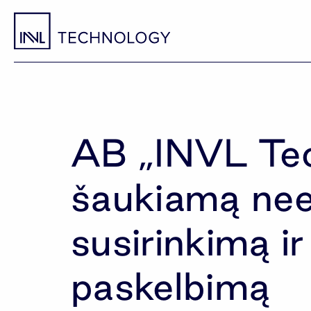
AB „INVL Tec
šaukiamą neei
susirinkimą i
paskelbimą