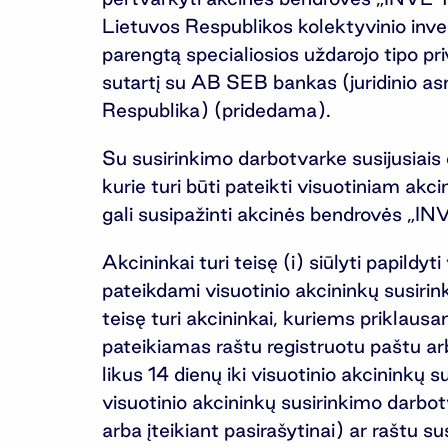
Lietuvos Respublikos kolektyvinio inv
parengtą specialiosios uždarojo tipo p
sutartį su AB SEB bankas (juridinio a
Respublika) (pridedama).
Su susirinkimo darbotvarke susijusiai
kurie turi būti pateikti visuotiniam akci
gali susipažinti akcinės bendrovės „IN
Akcininkai turi teisę (i) siūlyti papil
pateikdami visuotinio akcininkų susirin
teisę turi akcininkai, kuriems priklaus
pateikiamas raštu registruotu paštu ar
likus 14 dienų iki visuotinio akcininkų su
visuotinio akcininkų susirinkimo darbot
arba įteikiant pasirašytinai) ar raštu s