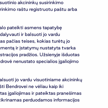
isuotinio akcininkų susirinkimo
irinkimo raštu registruotu paštu arba
ivalo pateikti asmens tapatybę
dalyvauti ir balsuoti jo vardu
as pačias teises, kokias turėtų jo
umentą ir įstatymų nustatyta tvarka
gistracijos pradžios. Užsienyje išduotas
endrovė nenustato specialios įgaliojimo
 balsuoti jo vardu visuotiniame akcininkų
ti Bendrovei ne vėliau kaip iki
tas įgaliojimas ir pateiktas pranešimas
u užtikrinamas perduodamos informacijos