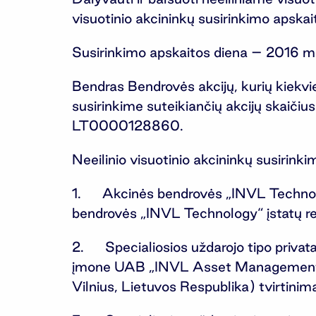
visuotinio akcininkų susirinkimo apskai
Susirinkimo apskaitos diena – 2016 m.
Bendras Bendrovės akcijų, kurių kiekvi
susirinkime suteikiančių akcijų skaičiu
LT0000128860.
Neeilinio visuotinio akcininkų susirink
1. Akcinės bendrovės „INVL Technology“
bendrovės „INVL Technology“ įstatų red
2. Specialiosios uždarojo tipo privat
įmone UAB „INVL Asset Management“ (
Vilnius, Lietuvos Respublika) tvirtinim