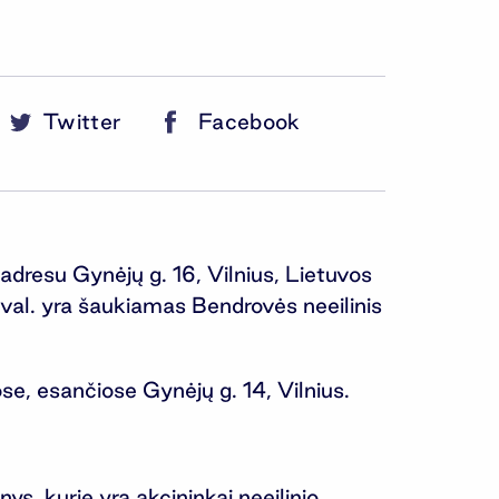
Twitter
Facebook
resu Gynėjų g. 16, Vilnius, Lietuvos
 val. yra šaukiamas Bendrovės neeilinis
e, esančiose Gynėjų g. 14, Vilnius.
ys, kurie yra akcininkai neeilinio