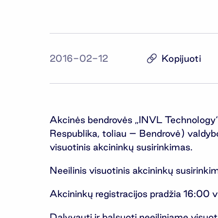
Kopijuoti
2016-02-12
Akcinės bendrovės „INVL Technology“ (
Respublika, toliau – Bendrovė) valdybo
visuotinis akcininkų susirinkimas.
Neeilinis visuotinis akcininkų susiri
Akcininkų registracijos pradžia 16:00 v
Dalyvauti ir balsuoti neeiliniame visuot