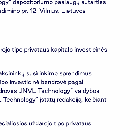
ogy“ depozitoriumo paslaugų sutarties
mino pr. 12, Vilnius, Lietuvos
jo tipo privataus kapitalo investicinės
 akcininkų susirinkimo sprendimus
tipo investicinė bendrovė pagal
endrovės „INVL Technology“ valdybos
 Technology“ įstatų redakciją, keičiant
ialiosios uždarojo tipo privataus