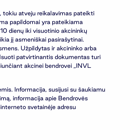
, tokiu atveju reikalavimas pateikti
rma papildomai yra pateikiama
10 dienų iki visuotinio akcininkų
ikia jį asmeniškai pasirašytinai.
asmens. Užpildytas ir akcininko arba
alsuoti patvirtinantis dokumentas turi
 siunčiant akcinei bendrovei „INVL
mis. Informacija, susijusi su šaukiamu
kimą, informacija apie Bendrovės
 interneto svetainėje adresu