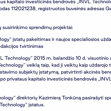
aus kapitalo investicinės bendrovės „INVL Technol
das 112021238, registruotos buveinės adresas Gedi
ų susirinkimo sprendimų projektai:
 įstatų pakeitimas ir naujos specialiosios uždaro
dakcijos tvirtinimas
VL Technology“ 2015 m. balandžio 10 d. visuotinio
hnology“ veiklą taip, kad ji veiktų kaip uždarojo 
estavimo subjektų įstatymą, patvirtinti akcinės b
ipo privataus kapitalo investicinės bendrovės „INVL
ology“ direktorių Kazimierą Tonkūną pasirašyti spec
Technology“ įstatus.