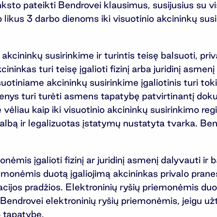
anksto pateikti Bendrovei klausimus, susijusius su v
 likus 3 darbo dienoms iki visuotinio akcininkų sus
akcininkų susirinkime ir turintis teisę balsuoti, pr
inkas turi teisę įgalioti fizinį arba juridinį asmenį 
otiniame akcininkų susirinkime įgaliotinis turi toki
enys turi turėti asmens tapatybę patvirtinantį dok
 ne vėliau kaip iki visuotinio akcininkų susirinkimo re
ių kalbą ir legalizuotas įstatymų nustatyta tvarka. B
nėmis įgalioti fizinį ar juridinį asmenį dalyvauti ir
iemonėmis duotą įgaliojimą akcininkas privalo praneš
racijos pradžios. Elektroninių ryšių priemonėmis duo
iami Bendrovei elektroninių ryšių priemonėmis, jeig
 tapatybę.