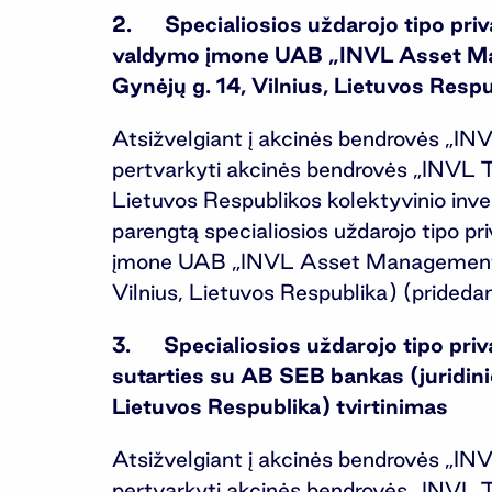
2. Specialiosios uždarojo tipo priv
valdymo įmone UAB „INVL Asset Man
Gynėjų g. 14, Vilnius, Lietuvos Respu
Atsižvelgiant į akcinės bendrovės „IN
pertvarkyti akcinės bendrovės „INVL Tec
Lietuvos Respublikos kolektyvinio inv
parengtą specialiosios uždarojo tipo p
įmone UAB „INVL Asset Management“ (
Vilnius, Lietuvos Respublika) (prideda
3. Specialiosios uždarojo tipo priv
sutarties su AB SEB bankas (juridin
Lietuvos Respublika) tvirtinimas
Atsižvelgiant į akcinės bendrovės „IN
pertvarkyti akcinės bendrovės „INVL Tec