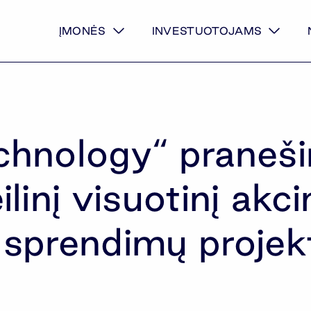
ĮMONĖS
INVESTUOTOJAMS
hnology“ praneši
linį visuotinį akci
r sprendimų projek