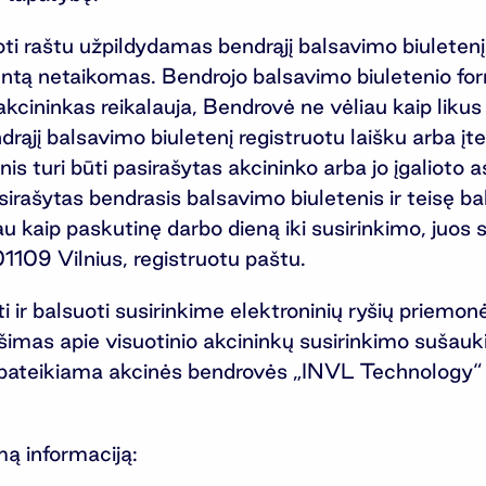
uoti raštu užpildydamas bendrąjį balsavimo biuletenį
ntą netaikomas. Bendrojo balsavimo biuletenio fo
kcininkas reikalauja, Bendrovė ne vėliau kaip likus 
drąjį balsavimo biuletenį registruotu laišku arba įte
is turi būti pasirašytas akcininko arba jo įgalioto 
asirašytas bendrasis balsavimo biuletenis ir teisę b
au kaip paskutinę darbo dieną iki susirinkimo, juos
109 Vilnius, registruotu paštu.
ir balsuoti susirinkime elektroninių ryšių priemonė
ešimas apie visuotinio akcininkų susirinkimo sušau
yra pateikiama akcinės bendrovės „INVL Technology“
 informaciją: