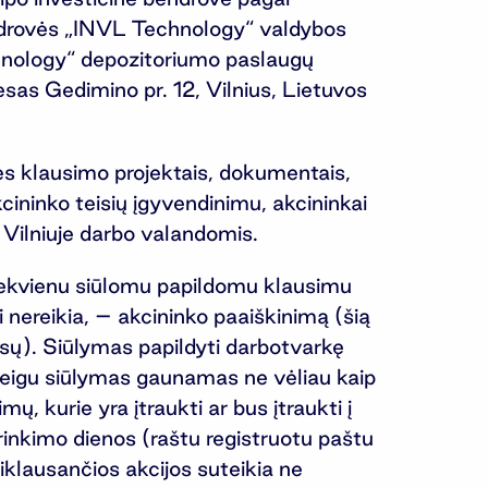
endrovės „INVL Technology“ valdybos
chnology“ depozitoriumo paslaugų
as Gedimino pr. 12, Vilnius, Lietuvos
ės klausimo projektais, dokumentais,
akcininko teisių įgyvendinimu, akcininkai
 Vilniuje darbo valandomis.
u kiekvienu siūlomu papildomu klausimu
 nereikia, – akcininko paaiškinimą (šią
lsų). Siūlymas papildyti darbotvarkę
 jeigu siūlymas gaunamas ne vėliau kaip
mų, kurie yra įtraukti ar bus įtraukti į
irinkimo dienos (raštu registruotu paštu
riklausančios akcijos suteikia ne